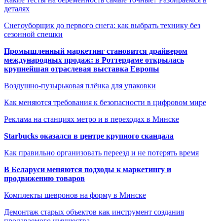
деталях
Снегоуборщик до первого снега: как выбрать технику без
сезонной спешки
Промышленный маркетинг становится драйвером
международных продаж: в Роттердаме открылась
крупнейшая отраслевая выставка Европы
Воздушно-пузырьковая плёнка для упаковки
Как меняются требования к безопасности в цифровом мире
Реклама на станциях метро и в переходах в Минске
Starbucks оказался в центре крупного скандала
Как правильно организовать переезд и не потерять время
В Беларуси меняются подходы к маркетингу и
продвижению товаров
Комплекты шевронов на форму в Минске
Демонтаж старых объектов как инструмент создания
продаваемого имущества