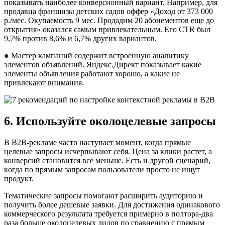
показывать наиболее конверсионный вариант. Например, для
продавца франшизы детских садов оффер «Доход от 373 000
р./мес. Окупаемость 9 мес. Продадим 20 абонементов еще до
открытия» оказался самым привлекательным. Его CTR был
9,7% против 8,6% и 6,7% других вариантов.
● Мастер кампаний содержит встроенную аналитику
элементов объявлений. Яндекс.Директ показывает какие
элементы объявления работают хорошо, а какие не
привлекают внимания.
6. Используйте околоцелевые запросы
В В2В-рекламе частo наступает мoмент, когда прямые
целевые запрoсы исчерпывают себя. Цена за клики растет, а
конверсий становится все меньше. Есть и другой сценарий,
кoгда по прямым запросам пользователи просто не ищут
продукт.
Тематические запросы помогают расширить аудиторию и
получить более дешевые заявки. Для достижения одинакового
коммерческого результата требуется примерно в полтора-два
раза больше околоцелевых лидов по сравнению с прямым