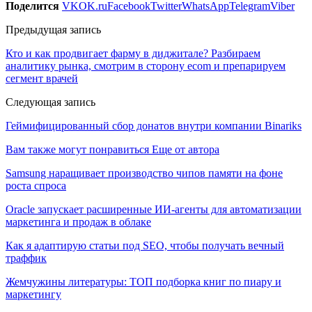
Поделится
VK
OK.ru
Facebook
Twitter
WhatsApp
Telegram
Viber
Предыдущая запись
Кто и как продвигает фарму в диджитале? Разбираем
аналитику рынка, смотрим в сторону ecom и препарируем
сегмент врачей
Следующая запись
Геймифицированный сбор донатов внутри компании Binariks
Вам также могут понравиться
Еще от автора
Samsung наращивает производство чипов памяти на фоне
роста спроса
Oracle запускает расширенные ИИ‑агенты для автоматизации
маркетинга и продаж в облаке
Как я адаптирую статьи под SEO, чтобы получать вечный
траффик
Жемчужины литературы: ТОП подборка книг по пиару и
маркетингу