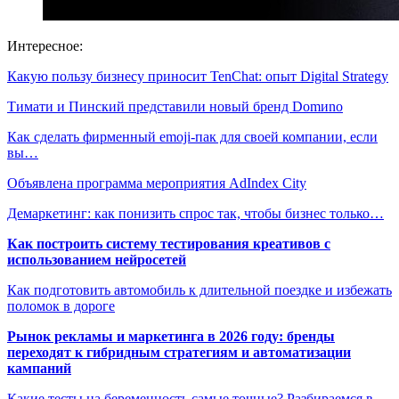
Интересное:
Какую пользу бизнесу приносит TenChat: опыт Digital Strategy
Тимати и Пинский представили новый бренд Domиno
Как сделать фирменный emoji-пак для своей компании, если
вы…
Объявлена программа мероприятия AdIndex City
Демаркетинг: как понизить спрос так, чтобы бизнес только…
Как построить систему тестирования креативов с
использованием нейросетей
Как подготовить автомобиль к длительной поездке и избежать
поломок в дороге
Рынок рекламы и маркетинга в 2026 году: бренды
переходят к гибридным стратегиям и автоматизации
кампаний
Какие тесты на беременность самые точные? Разбираемся в