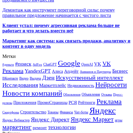
Демонтаж как инструмент переговорной силы: почему
правильное предложение начинается с чистого листа
Клиент устал: почему агрессивная реклама больше не
работает и что делать вместо неё
Маркетинг как система: как связать продажи, аналитику и
контент в одну модель
Метки
Google
VK
#поиск
VK
ChatGPT
OpenAI
#деньги
AdFox
Реклама
YandexGPT
Бизнес
Апдейт
Алиса
Ашманов и Партнеры
Искусственный интеллект
Дзен
ВКонтакте
Видео
Выдача
Нейросети
Исследования
Маркетплейс
Недвижимость
Новости компаний
Объявления
Обновления
Отзывы
Пресс-
Реклама
РСЯ
Приложения
ПромоСтраницы
Рейтинги
релизы
Яндекс
Строительство
Товары
Финансы
Чат-боты
Смартфоны
Яндекс Маркет
Яндекс Директ
Яндекс.Вебмастер
игры
маркетинг
технологии
ремонт