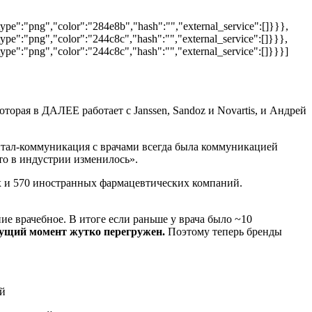
ype":"png","color":"284e8b","hash":"","external_service":[]}}},
pe":"png","color":"244c8c","hash":"","external_service":[]}}},
pe":"png","color":"244c8c","hash":"","external_service":[]}}}]
орая в ДАЛЕЕ работает с Janssen, Sandoz и Novartis, и Андрей
житал-коммуникация с врачами всегда была коммуникацией
то в индустрии изменилось».
х и 570 иностранных фармацевтических компаний.
е врачебное. В итоге если раньше у врача было ~10
кущий момент жутко перегружен.
Поэтому теперь бренды