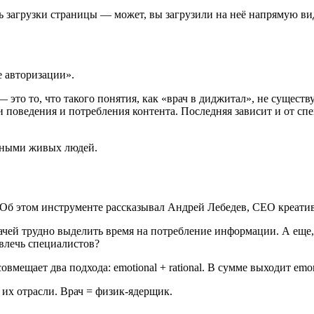
ь загрузки страницы — может, вы загрузили на неё напрямую виде
е авторизации».
 это то, что такого понятия, как «врач в диджитал», не существ
поведения и потребления контента. Последняя зависит и от специ
нными живых людей.
 Об этом инструменте рассказывал Андрей Лебедев, СЕО креати
рачей трудно выделить время на потребление информации. А еще
авлечь специалистов?
ещает два подхода: emotional + rational. В сумме выходит emora
их отрасли. Врач = физик-ядерщик.