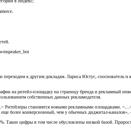
егории в Яндекс;
mmerce.
етей.
rwmspeaker_bot
 переходим к другим докладам. Лариса Юстус, сооснователь и к
фик на ритейл-площадку на страницу бренда и рекламный инве
пользованием собственных данных рекламодателя.
…> Ритейлеры становятся новыми рекламными площадками. <…>
 еще более конверсионный, чем у обычных диджитал-каналов», 
%. Такие цифры в том числе обусловлены низкой базой. Прирост в