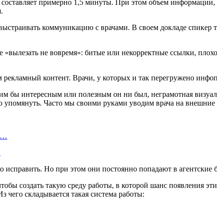
ть, составляет примерно 1,5 минуты. При этом объем информации,
.
выстраивать коммуникацию с врачами. В своем докладе спикер 
е «вылезать не вовремя»: битые или некорректные ссылки, плохо
 рекламный контент. Врачи, у которых и так перегружено инфопо
ким бы интересным или полезным он ни был, неграмотная визуал
о упомянуть. Часто мы своими руками уводим врача на внешние и
а…
…
ко исправить. Но при этом они постоянно попадают в агентские 
, чтобы создать такую среду работы, в которой шанс появления э
з чего складывается такая система работы: