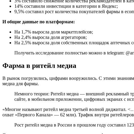
3% составило снижение количества рекламодателей в кат
14% составили инвестиции в категории в Яндекс;
9,5% составил рост количества покупателей фармы в eco
И общие данные по платформам:
На 1,7% выросла доля маркетплейсов;
На 2,4% выросла доля агрегаторов;
На 2,5% выросла доля собственных площадок аптечных с
Получить исследование полностью можно в telegram: @a
Фарма в ритейл медиа
В рынок погрузились, цифрами вооружились. С этими знаниями
медиа для фармы.
Немного теории: Ритейл медиа — внешний рекламный тра
сайте, в мобильном приложении, цифровых экранах с ис
«Многие называют ритейл медиа третьей волной диджитал. <
охват «Первого Канала» — 62 млн). Трафик внутри ритейлеров
Рост ритейл медиа в России в прошлом году составил 123