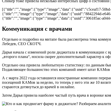
Спикер тоже привела несколько интересных цифр о состоянии 
[{"title":"","image":{"type":"image","data":{"uuid":"c5ceaf17-50b
{"title":"","image":{"type":"image","data":{"uuid":"8842294d-e646
{"title":"","image":{"type":"image","data":{"uuid":"306185ac-a044
Коммуникация с врачами
Отдельно и подробно на митапе была рассмотрена тема коммуни
Лебедев, СЕО СКОТЧ.
Дарья начала с изменений роли диджитала в коммуникации с вр
„второго плана“, носила скорее дополнительный характер к оф
Отдельно она привела любопытную статистику: по данным быв
Подавляющее большинство этих компаний имеет штат КАМов (K
А с марта 2022 года оставшиеся иностранные компании перера
посещений КАМов за неделю, то теперь у него эти же 10 визито
стараются дотянуться до врачей в онлайне.
Затем Дарья привела наиболее частый путь врача в воронке ко