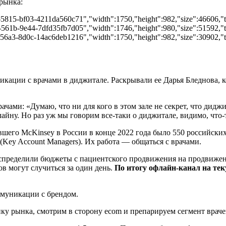
рынка:
d-5815-bf03-4211da560c71","width":1750,"height":982,"size":46606,"t
-561b-9e44-7dfd35fb7d05","width":1746,"height":980,"size":51592,"ty
-56a3-8d0c-14ac6deb1216","width":1750,"height":982,"size":30902,"ty
кации с врачами в диджитале. Раскрывали ее Дарья Бледнова, кот
ачами: «Думаю, что ни для кого в этом зале не секрет, что дид
лайну. Но раз уж мы говорим все-таки о диджитале, видимо, что-
шего McKinsey в России в конце 2022 года было 550 российски
ey Account Managers). Их работа — общаться с врачами.
спределили бюджеты с пациентского продвижения на продвижени
в могут случиться за один день.
По итогу офлайн-канал на те
ммуникации с брендом.