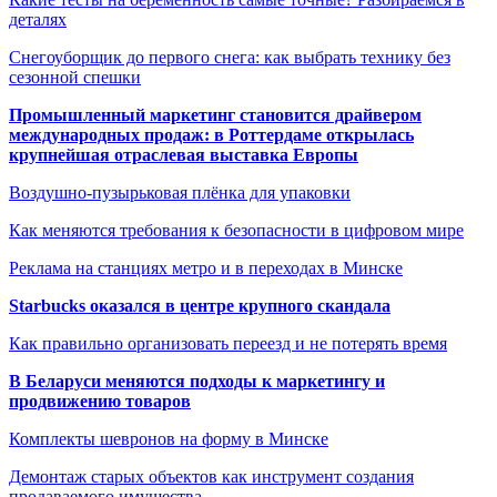
деталях
Снегоуборщик до первого снега: как выбрать технику без
сезонной спешки
Промышленный маркетинг становится драйвером
международных продаж: в Роттердаме открылась
крупнейшая отраслевая выставка Европы
Воздушно-пузырьковая плёнка для упаковки
Как меняются требования к безопасности в цифровом мире
Реклама на станциях метро и в переходах в Минске
Starbucks оказался в центре крупного скандала
Как правильно организовать переезд и не потерять время
В Беларуси меняются подходы к маркетингу и
продвижению товаров
Комплекты шевронов на форму в Минске
Демонтаж старых объектов как инструмент создания
продаваемого имущества