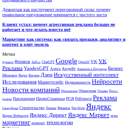
Демонтаж как инструмент переговорной силы: почему
правильное предложение начинается с чистого листа
Клиент устал: почему агрессивная реклама больше не
работает и что делать вместо неё
Маркетинг как система: как связать продажи, аналитику и
контент в одну модель
Метки
Google
VK
#поиск
VK
ChatGPT
OpenAI
#деньги
AdFox
Реклама
YandexGPT
Бизнес
Апдейт
Алиса
Ашманов и Партнеры
Искусственный интеллект
Дзен
ВКонтакте
Видео
Выдача
Нейросети
Исследования
Маркетплейс
Недвижимость
Новости компаний
Объявления
Обновления
Отзывы
Пресс-
Реклама
РСЯ
Приложения
ПромоСтраницы
Рейтинги
релизы
Яндекс
Строительство
Товары
Финансы
Чат-боты
Смартфоны
Яндекс Маркет
Яндекс Директ
Яндекс.Вебмастер
игры
маркетинг
технологии
ремонт