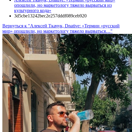
опошлили, но маркетологу тяжело вырваться из
культурного кода»
3d5cbe13242bec2e257dddf089ceb920
Вернуться к "Алексей Ткачук, Dnative: «Термин «русский
мир» опошлили, но маркетологу тяжело вырваться…"