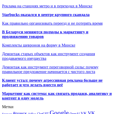
Реклама на станциях метро и в переходах в Минске
Starbucks оказался в центре крупного скандала
Как правильно организовать переезд и не потерять время
В Беларуси меняются подходы к маркетингу и
продвижению товаров
Комплекты шевронов на форму в Минске
Демонтаж старых объектов как инструмент создания
продаваемого имущества
Демонтаж как инструмент переговорной силы: почему
правильное предложение начинается с чистого листа
Клиент устал: почему агрессивная реклама больше не
работает и что делать вместо неё
Маркетинг как система: как связать продажи, аналитику и
контент в одну модель
Метки
Google
VK
#поиск
VK
ChatGPT
OpenAI
#деньги
AdFox