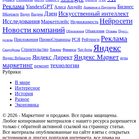
Реклама
YandexGPT
Бизнес
Апдейт
Алиса
Ашманов и Партнеры
Искусственный интеллект
Дзен
ВКонтакте
Видео
Выдача
Нейросети
Исследования
Маркетплейс
Недвижимость
Новости компаний
Объявления
Обновления
Отзывы
Пресс-
Реклама
РСЯ
Приложения
ПромоСтраницы
Рейтинги
релизы
Яндекс
Строительство
Товары
Финансы
Чат-боты
Смартфоны
Яндекс Маркет
Яндекс Директ
Яндекс.Вебмастер
игры
маркетинг
технологии
ремонт
Рубрики
В мире
Интересное
История
Разное
Экономика
© 2026 - Маркетинг и продажи. Все права защищены.
Любое копирование материалов с нашего ресурса разрешается
только с обратной активной ссылкой на страницу статьи.
Все материалы опубликованные на сайте взяты с открытых
источников и других порталов интернета, все права на