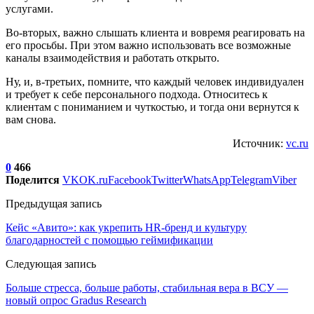
услугами.
Во-вторых, важно слышать клиента и вовремя реагировать на
его просьбы. При этом важно использовать все возможные
каналы взаимодействия и работать открыто.
Ну, и, в-третьих, помните, что каждый человек индивидуален
и требует к себе персонального подхода. Относитесь к
клиентам с пониманием и чуткостью, и тогда они вернутся к
вам снова.
Источник:
vc.ru
0
466
Поделится
VK
OK.ru
Facebook
Twitter
WhatsApp
Telegram
Viber
Предыдущая запись
Кейс «Авито»: как укрепить HR-бренд и культуру
благодарностей с помощью геймификации
Следующая запись
Больше стресса, больше работы, стабильная вера в ВСУ —
новый опрос Gradus Research