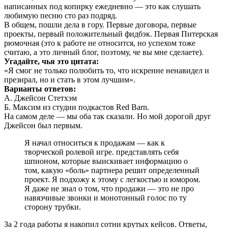
написанных под копирку ежедневно — это как слушать
любимую песню сто раз подряд.
В общем, пошли дела в гору. Первые договора, первые
проекты, первый положительный фидбэк. Первая Питерская
рюмочная (это к работе не относится, но успехом тоже
считаю, а это личный блог, поэтому, че вы мне сделаете).
Угадайте, чья это цитата:
«Я смог не только полюбить то, что искренне ненавидел и
презирал, но и стать в этом лучшим».
Варианты ответов:
А. Джейсон Стетхэм
Б. Максим из студии подкастов Red Barn.
На самом деле — мы оба так сказали. Но мой дорогой друг
Джейсон был первым.
Я начал относиться к продажам — как к
творческой ролевой игре. представлять себя
шпионом, которые выискивает информацию о
том, какую «боль» партнера решит определенный
проект. Я подхожу к этому с легкостью и юмором.
Я даже не знал о том, что продажи — это не про
навязчивые звонки и монотонный голос по ту
сторону трубки.
За 2 года работы я накопил сотни крутых кейсов. Ответы,