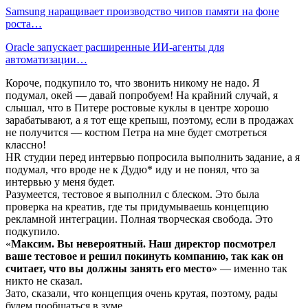
Samsung наращивает производство чипов памяти на фоне
роста…
Oracle запускает расширенные ИИ‑агенты для
автоматизации…
Короче, подкупило то, что звонить никому не надо. Я
подумал, окей — давай попробуем! На крайний случай, я
слышал, что в Питере ростовые куклы в центре хорошо
зарабатывают, а я тот еще крепыш, поэтому, если в продажах
не получится — костюм Петра на мне будет смотреться
классно!
HR студии перед интервью попросила выполнить задание, а я
подумал, что вроде не к Дудю* иду и не понял, что за
интервью у меня будет.
Разумеется, тестовое я выполнил с блеском. Это была
проверка на креатив, где ты придумываешь концепцию
рекламной интеграции. Полная творческая свобода. Это
подкупило.
«
Максим. Вы невероятный. Наш директор посмотрел
ваше тестовое и решил покинуть компанию, так как он
считает, что вы должны занять его место
» — именно так
никто не сказал.
Зато, сказали, что концепция очень крутая, поэтому, рады
будем пообщаться в зуме.