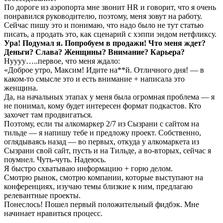
По дороге из аэропорта мне звонит HR и говорит, что я очень
понравился руководителю, поэтому, меня зовут на работу.
Сейчас пишу это и понимаю, что надо было не тут статью
писать, а продать это, как сценарий с хэппи эндом нетфликсу.
Ура! Подумал я. Попробуем в продажи! Что меня ждет?
Деньги? Слава? Женщины? Внимание? Карьера?
Нуууу…..первое, что меня ждало:
«Доброе утро, Максим! Идите на**й. Отличного дня! — в
каком-то смысле это и есть внимание + написала это
женщина.
Да, на начальных этапах у меня была огромная проблема — я
не понимал, кому будет интересен формат подкастов. Кто
захочет там продвигаться.
Поэтому, если ты алкомаркер 2/7 из Сызрани с сайтом на
тильде — я напишу тебе и предложу проект. Собственно,
оглядываясь назад — во первых, откуда у алкомаркета из
Сызрани свой сайт, пусть и на Тильде, а во-вторых, сейчас я
поумнел. Чуть-чуть. Надеюсь.
Я быстро схватываю информацию + горю делом.
Смотрю рынок, смотрю компании, которые выступают на
конференциях, изучаю темы близкие к ним, предлагаю
релевантные проекты.
Понеслось! Пошел первый положительный фидбэк. Мне
начинает нравиться процесс.