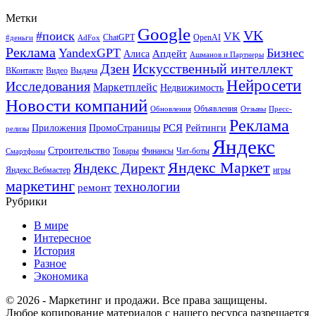
Метки
Google
VK
#поиск
VK
ChatGPT
OpenAI
#деньги
AdFox
Реклама
YandexGPT
Бизнес
Апдейт
Алиса
Ашманов и Партнеры
Искусственный интеллект
Дзен
ВКонтакте
Видео
Выдача
Нейросети
Исследования
Маркетплейс
Недвижимость
Новости компаний
Объявления
Обновления
Отзывы
Пресс-
Реклама
РСЯ
Приложения
ПромоСтраницы
Рейтинги
релизы
Яндекс
Строительство
Товары
Финансы
Чат-боты
Смартфоны
Яндекс Маркет
Яндекс Директ
Яндекс.Вебмастер
игры
маркетинг
технологии
ремонт
Рубрики
В мире
Интересное
История
Разное
Экономика
© 2026 - Маркетинг и продажи. Все права защищены.
Любое копирование материалов с нашего ресурса разрешается