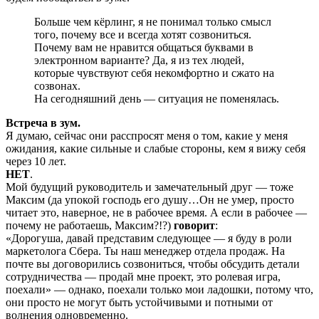
Больше чем кёрлинг, я не понимал только смысл
того, почему все и всегда хотят созвониться.
Почему вам не нравится общаться буквами в
электронном варианте? Да, я из тех людей,
которые чувствуют себя некомфортно и сжато на
созвонах.
На сегодняшний день — ситуация не поменялась.
Встреча в зум.
Я думаю, сейчас они расспросят меня о том, какие у меня
ожидания, какие сильные и слабые стороны, кем я вижу себя
через 10 лет.
НЕТ
.
Мой будущий руководитель и замечательный друг — тоже
Максим (да упокой господь его душу…Он не умер, просто
читает это, наверное, не в рабочее время. А если в рабочее —
почему не работаешь, Максим?!?)
говорит
:
«Дорогуша, давай представим следующее — я буду в роли
маркетолога Сбера. Ты наш менеджер отдела продаж. На
почте вы договорились созвониться, чтобы обсудить детали
сотрудничества — продай мне проект, это ролевая игра,
поехали» — однако, поехали только мои ладошки, потому что,
они просто не могут быть устойчивыми и потными от
волнения одновременно.