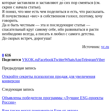
которые заставляли и заставляют до сих пор смеяться (см.
скрин с начала статьи).
Я понял, что мне есть чем поделиться и есть, что рассказать.
Я почувствовал «вес» в собственном голосе, поэтому, хочу
говорить.
Да и быть честным — эта и последующие статьи —
спасательный круг самому себе, ибо развиваться и расти
необходимо всегда, а писать я любил с самого детства.
До скорых встреч, дорогуша!
Источник:
vc.ru
0
616
Поделится
VK
OK.ru
Facebook
Twitter
WhatsApp
Telegram
Viber
Предыдущая запись
Откройте секреты психологии продаж для увеличения
конверсии
Следующая запись
Объявлены победители программы «Лучшие ESG-проекты
России»
Вам также могут понравиться
Еще от автора