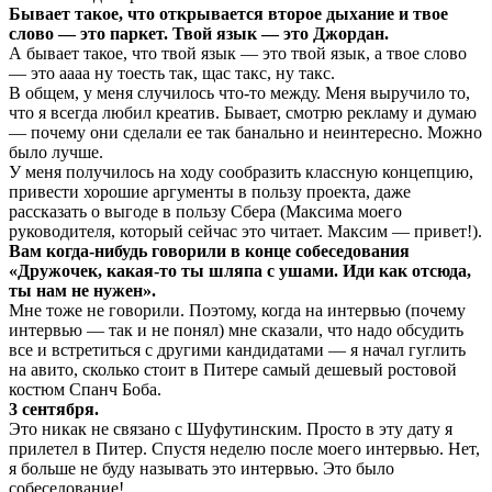
Бывает такое, что открывается второе дыхание и твое
слово — это паркет. Твой язык — это Джордан.
А бывает такое, что твой язык — это твой язык, а твое слово
— это аааа ну тоесть так, щас такс, ну такс.
В общем, у меня случилось что-то между. Меня выручило то,
что я всегда любил креатив. Бывает, смотрю рекламу и думаю
— почему они сделали ее так банально и неинтересно. Можно
было лучше.
У меня получилось на ходу сообразить классную концепцию,
привести хорошие аргументы в пользу проекта, даже
рассказать о выгоде в пользу Сбера (Максима моего
руководителя, который сейчас это читает. Максим — привет!).
Вам когда-нибудь говорили в конце собеседования
«Дружочек, какая-то ты шляпа с ушами. Иди как отсюда,
ты нам не нужен».
Мне тоже не говорили. Поэтому, когда на интервью (почему
интервью — так и не понял) мне сказали, что надо обсудить
все и встретиться с другими кандидатами — я начал гуглить
на авито, сколько стоит в Питере самый дешевый ростовой
костюм Спанч Боба.
3 сентября.
Это никак не связано с Шуфутинским. Просто в эту дату я
прилетел в Питер. Спустя неделю после моего интервью. Нет,
я больше не буду называть это интервью. Это было
собеседование!