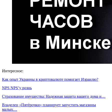
Интересное:
Как опыт Украины в криптовалюте помогает Израилю?
NPS NPS’у рознь
Страхование имущества: Надежная защита вашего дома и…
Владелец «Пятёрочки» планирует запустить магазины
малых…