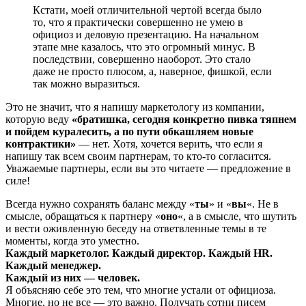
Кстати, моей отличительной чертой всегда было
то, что я практически совершенно не умею в
официоз и деловую презентацию. На начальном
этапе мне казалось, что это огромный минус. В
последствии, совершенно наоборот. Это стало
даже не просто плюсом, а, наверное, фишкой, если
так можно выразиться.
Это не значит, что я напишу маркетологу из компании,
которую веду
«братишка, сегодня конкретно пивка тяпнем
и пойдем куралесить, а по пути обкашляем новые
контрактики»
— нет. Хотя, хочется верить, что если я
напишу так всем своим партнерам, то кто-то согласится.
Уважаемые партнеры, если вы это читаете — предложение в
силе!
Всегда нужно сохранять баланс между «
ты
» и «
вы
«. Не в
смысле, обращаться к партнеру «
оно
«, а в смысле, что шутить
и вести оживленную беседу на ответвленные темы в те
моменты, когда это уместно.
Каждый маркетолог. Каждый директор. Каждый HR.
Каждый менеджер.
Каждый из них — человек.
Я объясняю себе это тем, что многие устали от официоза.
Многие, но не все — это важно. Получать сотни писем