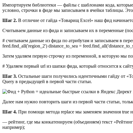
Импортируем библиотеки — файлы с шаблонами кода, которые у
условно, строчки в фиде мы записываем в ячейки таблицы. Это
Шаг 2.
В отличие от гайда «Товарищ Excel» наш фид начинается 
Считываем данные из фида и записываем их в переменные (посл
# считываем данные из фида по атрибутам и записываем в переменную 
feed.find_all('region_2') distance_to_sea = feed.find_all('distance_to_
Затем удаляем первую строчку из переменной, в которую мы пом
# Удаляем первый url из шапки фида, который относится к сайту, 
Шаг 3.
Остальные шаги получились идентичными гайду от «Тов
Query в предыдущей в первой части статьи.
Далее нам нужно повторить шаги из первой части статьи, толь
Шаг 4.
При помощи метода replace мы заменяем значения true н
— рейтинг, где мы конкатенируем (объединяем) текст «Рейтинг» 
например);