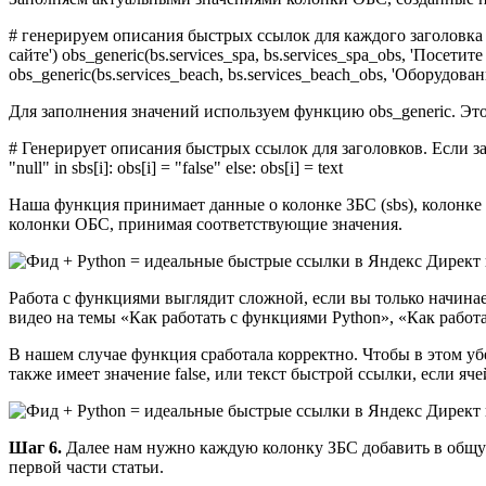
# генерируем описания быстрых ссылок для каждого заголовка б
сайте') obs_generic(bs.services_spa, bs.services_spa_obs, 'Посети
obs_generic(bs.services_beach, bs.services_beach_obs, 'Оборудо
Для заполнения значений используем функцию obs_generic. Эт
# Генерирует описания быстрых ссылок для заголовков. Если заголовок
"null" in sbs[i]: obs[i] = "false" else: obs[i] = text
Наша функция принимает данные о колонке ЗБС (sbs), колонке 
колонки ОБС, принимая соответствующие значения.
Работа с функциями выглядит сложной, если вы только начинае
видео на темы «Как работать с функциями Python», «Как работат
В нашем случае функция сработала корректно. Чтобы в этом уб
также имеет значение false, или текст быстрой ссылки, если яче
Шаг 6.
Далее нам нужно каждую колонку ЗБС добавить в общую
первой части статьи.