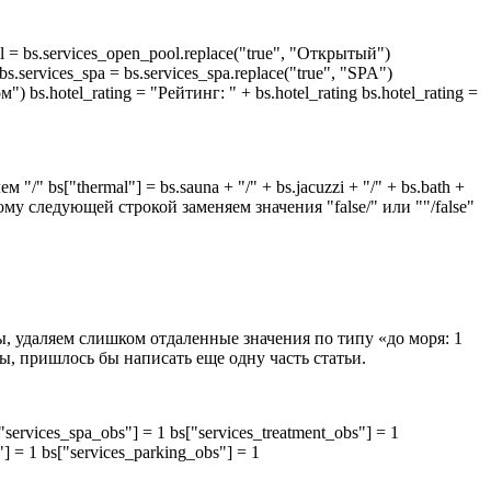
= bs.services_open_pool.replace("true", "Открытый")
bs.services_spa = bs.services_spa.replace("true", "SPA")
") bs.hotel_rating = "Рейтинг: " + bs.hotel_rating bs.hotel_rating =
bs["thermal"] = bs.sauna + "/" + bs.jacuzzi + "/" + bs.bath +
у следующей строкой заменяем значения "false/" или ""/false"
, удаляем слишком отдаленные значения по типу «до моря: 1
ы, пришлось бы написать еще одну часть статьи.
rvices_spa_obs"] = 1 bs["services_treatment_obs"] = 1
"] = 1 bs["services_parking_obs"] = 1