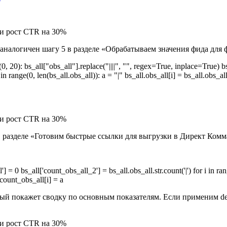
 аналогичен шагу 5 в разделе «Обрабатываем значения фида для 
0): bs_all["obs_all"].replace("||||", "", regex=True, inplace=True) bs_
nge(0, len(bs_all.obs_all)): a = "|" bs_all.obs_all[i] = bs_all.obs_all[i].
в разделе «Готовим быстрые ссылки для выгрузки в Директ Комм
bs_all['count_obs_all_2'] = bs_all.obs_all.str.count('|') for i in range
.count_obs_all[i] = a
рый покажет сводку по основным показателям. Если применим de