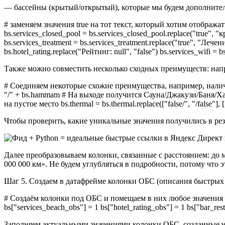
— бассейны (крытый/открытый), которые мы будем дополнител
# заменяем значения true на тот текст, который хотим отображат
bs.services_closed_pool = bs.services_closed_pool.replace("true", "
bs.services_treatment = bs.services_treatment.replace("true", "Лечен
bs.hotel_rating.replace("Рейтинг: null", "false") bs.services_wifi = b
Также можно совместить несколько сходных преимуществ: напр
# Соединяем некоторые схожие преимущества, например, наличие С
"/" + bs.hammam # На выходе получится Сауна/Джакузи/Баня/Ха
на пустое место bs.thermal = bs.thermal.replace(["false/", "/false"], 
Чтобы проверить, какие уникальные значения получились в резу
Далее преобразовываем колонки, связанные с расстоянием: до 
000 000 км». Не будем углубляться в подробности, потому что
Шаг 5. Создаем в датафрейме колонки ОБС (описания быстрых
# Создаём колонки под ОБС и помещаем в них любое значения (в мо
bs["services_beach_obs"] = 1 bs["hotel_rating_obs"] = 1 bs["bar_res
Заполняем актуальными значениями колонки ОБС, созданные 