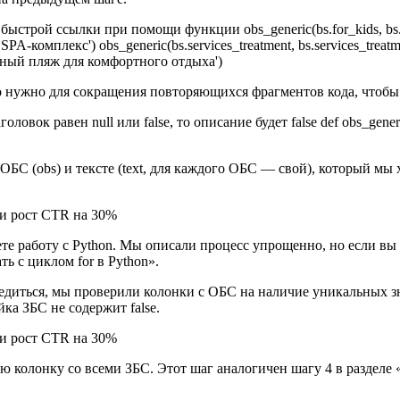
ыстрой ссылки при помощи функции obs_generic(bs.for_kids, bs.
те SPA-комплекс') obs_generic(bs.services_treatment, bs.services_t
ванный пляж для комфортного отдыха')
о нужно для сокращения повторяющихся фрагментов кода, чтобы 
 равен null или false, то описание будет false def obs_generic(sbs, ob
ОБС (obs) и тексте (text, для каждого ОБС — свой), который м
те работу с Python. Мы описали процесс упрощенно, но если вы 
ь с циклом for в Python».
едиться, мы проверили колонки с ОБС на наличие уникальных зн
йка ЗБС не содержит false.
 колонку со всеми ЗБС. Этот шаг аналогичен шагу 4 в разделе