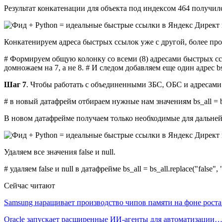
Результат конкатенации для объекта под индексом 464 получил
Конкатенируем адреса быстрых ссылок уже с другой, более прост
# Формируем общую колонку со всеми (8) адресами быстрых ссы
домножаем на 7, а не 8. # И следом добавляем еще один адрес bs["ur
Шаг 7
. Чтобы работать с объединенными ЗБС, ОБС и адресами 
# в новый датафрейм отбираем нужные нам значениям bs_all = bs[["i
В новом датафрейме получаем только необходимые для дальне
Удаляем все значения false и null.
# удаляем false и null в датафрейме bs_all = bs_all.replace("false", "
Сейчас читают
Samsung наращивает производство чипов памяти на фоне рост
Oracle запускает расширенные ИИ‑агенты для автоматизации