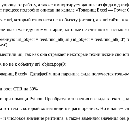
прощают работу, а также импортируем данные из фида в датафр
т процесс подробно описан на канале «Товарищ Excel — Power Que
с url, который относится не к объекту (отелю), а к url сайта, к
е знака «#» идут комментарии, которые не считаются частью ко
url_object = feed.find_all('url') id_object = feed.find_all('id') reg
sea')
естили url, так как она отражает некоторые технические свойст
но не к объекту url_object.pop(0)
арищ Excel». Датафрейм при парсинга фида получается точь-в
ко при помощи Python. Преобразуем значения из фида в тексты, 
а тот текст, который хотим видеть в расширениях. Но в нашем сл
и числовое значение рейтинга, а также заменяем значения без ре