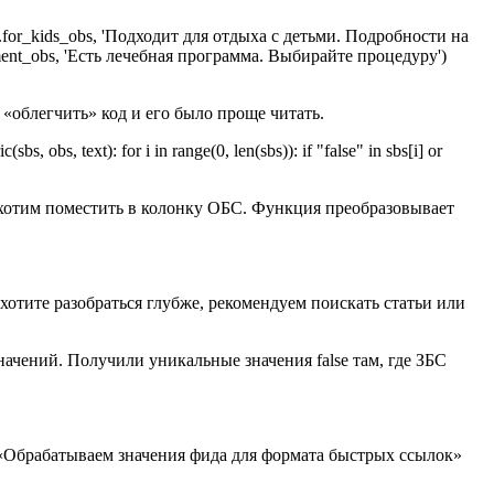
for_kids_obs, 'Подходит для отдыха с детьми. Подробности на
reatment_obs, 'Есть лечебная программа. Выбирайте процедуру')
«облегчить» код и его было проще читать.
s, text): for i in range(0, len(sbs)): if "false" in sbs[i] or
ы хотим поместить в колонку ОБС. Функция преобразовывает
хотите разобраться глубже, рекомендуем поискать статьи или
ачений. Получили уникальные значения false там, где ЗБС
 «Обрабатываем значения фида для формата быстрых ссылок»