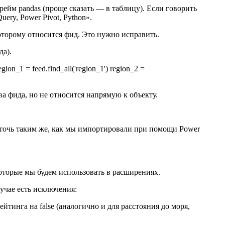
ейм pandas (проще сказать — в таблицу). Если говорить
ry, Power Pivot, Python».
 которому относится фид. Это нужно исправить.
да).
ion_1 = feed.find_all('region_1') region_2 =
ва фида, но не относится напрямую к объекту.
-точь таким же, как мы импортировали при помощи Power
которые мы будем использовать в расширениях.
учае есть исключения:
йтинга на false (аналогично и для расстояния до моря,