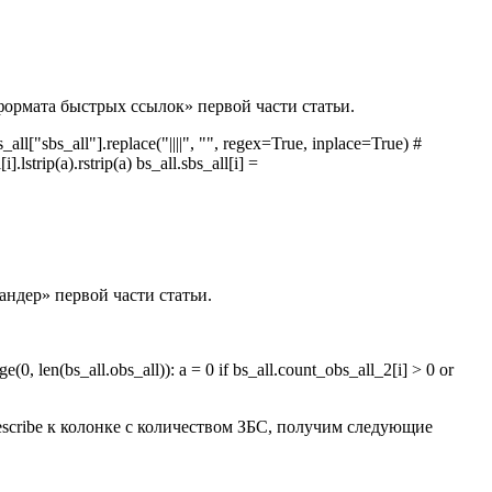
формата быстрых ссылок» первой части статьи.
all["sbs_all"].replace("||||", "", regex=True, inplace=True) #
lstrip(a).rstrip(a) bs_all.sbs_all[i] =
андер» первой части статьи.
(0, len(bs_all.obs_all)): a = 0 if bs_all.count_obs_all_2[i] > 0 or
scribe к колонке с количеством ЗБС, получим следующие