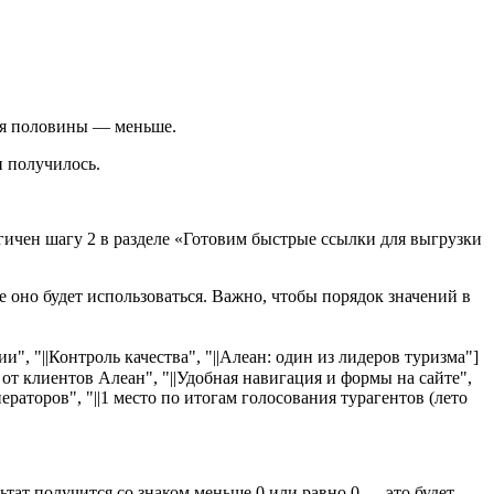
для половины — меньше.
и получилось.
огичен шагу 2 в разделе «Готовим быстрые ссылки для выгрузки
 оно будет использоваться. Важно, чтобы порядок значений в
ии", "||Контроль качества", "||Алеан: один из лидеров туризма"]
 от клиентов Алеан", "||Удобная навигация и формы на сайте",
ераторов", "||1 место по итогам голосования турагентов (лето
тат получится со знаком меньше 0 или равно 0 — это будет