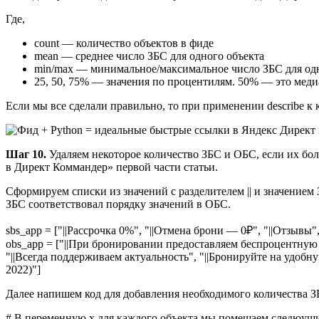
Где,
count — количество объектов в фиде
mean — среднее число ЗБС для одного объекта
min/max — минимальное/максимальное число ЗБС для од
25, 50, 75% — значения по процентилям. 50% — это меди
Если мы все сделали правильно, то при применении describe к
Шаг 10.
Удаляем некоторое количество ЗБС и ОБС, если их бол
в Директ Коммандер» первой части статьи.
Сформируем списки из значений с разделителем || и значением
ЗБС соответствовал порядку значений в ОБС.
sbs_app = ["||Рассрочка 0%", "||Отмена брони — 0₽", "||Отзывы"
obs_app = ["||При бронировании предоставляем беспроцентную р
"||Всегда поддерживаем актуальность", "||Бронируйте на удобну
2022)"]
Далее напишем код для добавления необходимого количества 
# В переменную x для каждого объекта мы помещаем следюущий 