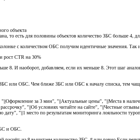
ного объекта
ана, то есть для половины объектов количество ЗБС больше 4, 
 колонке с количеством ОБС получим идентичные значения. Так 
ьше 8. И наоборот, добавляем, если их меньше 8. Этот шаг анал
 ЗБС или ОБС. Чем ближе ЗБС или ОБС к началу списка, тем чаще
, "||Оформление за 3 мин", "||Актуальные цены", "||Места в налич
ассрочку", "||Об условиях читайте на сайте", "||Честные отзывы
ю дату", "||1 место по результатам мониторинга лояльности туроп
ЗБС и ОБС.
расчёт: из 8 вычитаем количество ЗБС. # или равно Если резуль