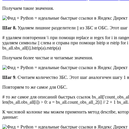
Получаем такие значения.
Шаг 8.
Удаляем лишние разделители || из ЗБС и ОБС. Этот шаг
# удаляем повторения \\ при помощи replace и regex for i in range(0, 2
удаляем символы || слева и справа при помощи lstrip и rstrip for i in ra
bs_all.sbs_all[i].lstrip(a).rstrip(a)
Получаем более чистые и читаемые значения.
Шаг 9
. Считаем количество ЗБС. Этот шаг аналогичен шагу 1 
Повторяем то же самое для ОБС.
# то же самое для описаний быстрых ссылок bs_all['count_obs_all'] = 0 
len(bs_all.obs_all[i]) > 0: a = bs_all.count_obs_all_2[i] // 2 + 1 bs_all
К числовой колонке мы можем применить метод describe, кото
данные: