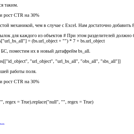
ся таким.
ой механикой, чем в случае с Excel. Нам достаточно добавить 8 u
лок для каждого из объектов # При этом разделителей должно быт
l_bs_all"] = (bs.url_object + "") * 7 + bs.url_object
БС, поместим их в новый датафрейм bs_all.
d_object", "url_object", "url_bs_all", "obs_all", "sbs_all"]]
йшей работы поля.
", regex = True).replace("null", "", regex = True)
а…
…