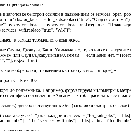
ьно преобразовывать.
ь в заголовке быстрой ссылки в дальнейшем bs.services_open_pool 
крытый") bs.for_kids = bs.for_kids.replace("true", "Отдых с детьми") 
ие") bs.services_beach = bs.services_beach.replace("true", "Пляж рядом
s.services_wifi.replace("true", "Wi-Fi")
имер, в рамках термального комплекса.
ауны, Джакузи, Бани, Хаммама в одну колонку с разделителем "/" 
ммам или Сауна/Джакузи/false/Хаммам — если Бани нет. # Поэтом
["", ""], regex=True)
льтате обработки, применяем к столбцу метод «unique()»
моря, до подъёмника. Например, форматируем километры в метры
 это специфика объявлений «Алеан» — чтобы раскрыть все нюанс
 ссылок) для соответствующих ЗБС (заголовки быстрых ссылок)
ём случае "1") для каждой из ячеек bs["for_kids_obs"] = 1 bs["se
taurant_obs"] = 1 bs["services_wifi_obs"] = 1 bs["animal_friendly_obs
на предыдущем шаге.