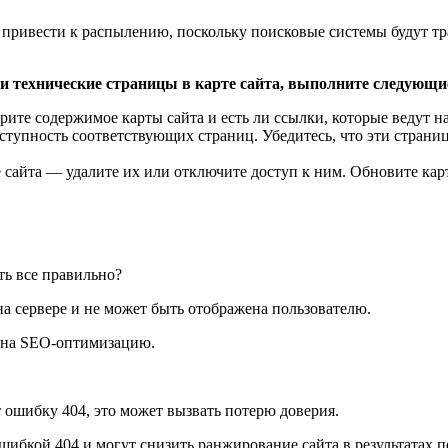
 привести к распылению, поскольку поисковые системы будут т
 и технические страницы в карте сайта, выполните следующи
отрите содержимое карты сайта и есть ли ссылки, которые ведут
тупность соответствующих страниц. Убедитесь, что эти страни
айта — удалите их или отключите доступ к ним. Обновите карту
на сервере и не может быть отображена пользователю.
т на SEO-оптимизацию.
т ошибку 404, это может вызвать потерю доверия.
бкой 404 и могут снизить ранжирование сайта в результатах по