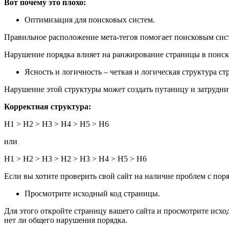
Вот почему это плохо:
Оптимизация для поисковых систем.
Правильное расположение мета-тегов помогает поисковым сист
Нарушение порядка влияет на ранжирование страницы в поиск
Ясность и логичность ‒ четкая и логическая структура с
Нарушение этой структуры может создать путаницу и затрудн
Корректная структура:
H1 > H2 > H3 > H4 > H5 > H6
или
H1 > H2 > H3 > H2 > H3 > H4 > H5 > H6
Если вы хотите проверить свой сайт на наличие проблем с поря
Просмотрите исходный код страницы.
Для этого откройте страницу вашего сайта и просмотрите исход
нет ли общего нарушения порядка.