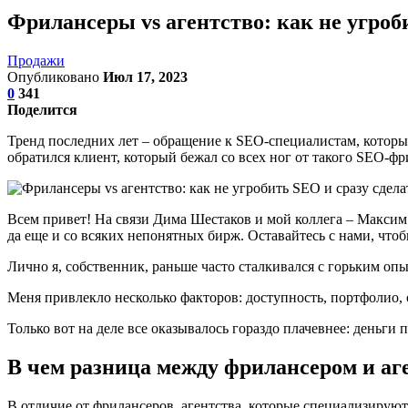
Фрилансеры vs агентство: как не угроб
Продажи
Опубликовано
Июл 17, 2023
0
341
Поделится
Тренд последних лет ‒ обращение к SEO-специалистам, которые 
обратился клиент, который бежал со всех ног от такого SEO-
Всем привет! На связи Дима Шестаков и мой коллега ‒ Максим З
да еще и со всяких непонятных бирж. Оставайтесь с нами, чтоб
Лично я, собственник, раньше часто сталкивался с горьким опы
Меня привлекло несколько факторов: доступность, портфолио, о
Только вот на деле все оказывалось гораздо плачевнее: деньги
В чем разница между фрилансером и аг
В отличие от фрилансеров, агентства, которые специализирую