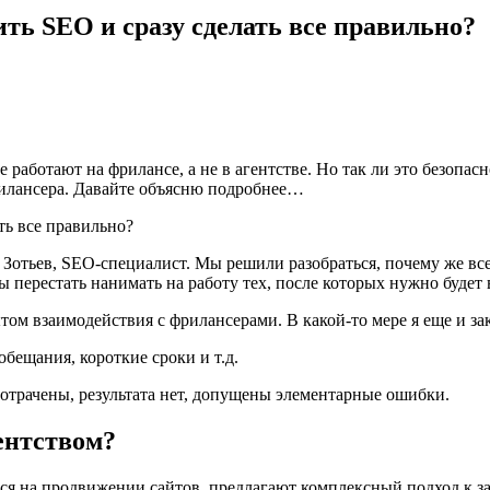
ить SEO и сразу сделать все правильно?
работают на фрилансе, а не в агентстве. Но так ли это безопасн
фрилансера. Давайте объясню подробнее…
отьев, SEO-специалист. Мы решили разобраться, почему же все-т
ы перестать нанимать на работу тех, после которых нужно будет 
том взаимодействия с фрилансерами. В какой-то мере я еще и зак
бещания, короткие сроки и т.д.
 потрачены, результата нет, допущены элементарные ошибки.
ентством?
тся на продвижении сайтов, предлагают комплексный подход к з