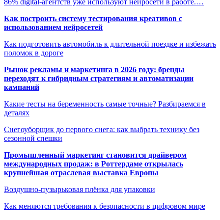
86% digital-агентств уже используют нейросети в работе.…
Как построить систему тестирования креативов с
использованием нейросетей
Как подготовить автомобиль к длительной поездке и избежать
поломок в дороге
Рынок рекламы и маркетинга в 2026 году: бренды
переходят к гибридным стратегиям и автоматизации
кампаний
Какие тесты на беременность самые точные? Разбираемся в
деталях
Снегоуборщик до первого снега: как выбрать технику без
сезонной спешки
Промышленный маркетинг становится драйвером
международных продаж: в Роттердаме открылась
крупнейшая отраслевая выставка Европы
Воздушно-пузырьковая плёнка для упаковки
Как меняются требования к безопасности в цифровом мире