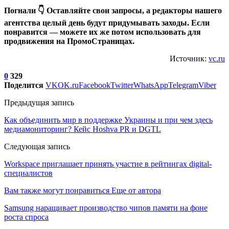
Погнали 👇 Оставляйте свои запросы, а редакторы нашего
агентства целый день будут придумывать заходы. Если
понравится — можете их же потом использовать для
продвижения на ПромоСтраницах.
Источник:
vc.ru
0
329
Поделится
VK
OK.ru
Facebook
Twitter
WhatsApp
Telegram
Viber
Предыдущая запись
Как объединить мир в поддержке Украины и при чем здесь
медиамониторинг? Кейс Hoshva PR и DGTL
Следующая запись
Workspace приглашает принять участие в рейтингах digital-
специалистов
Вам также могут понравиться
Еще от автора
Samsung наращивает производство чипов памяти на фоне
роста спроса