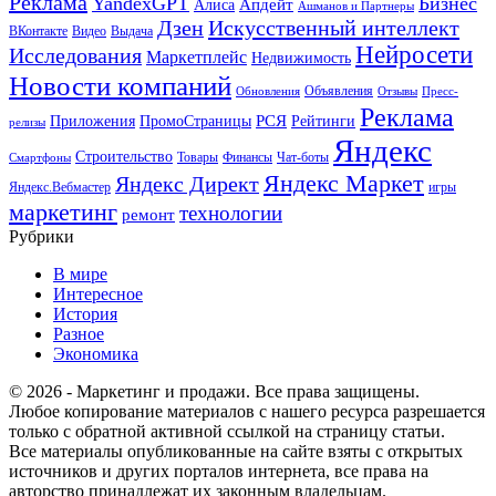
Реклама
YandexGPT
Бизнес
Апдейт
Алиса
Ашманов и Партнеры
Искусственный интеллект
Дзен
ВКонтакте
Видео
Выдача
Нейросети
Исследования
Маркетплейс
Недвижимость
Новости компаний
Объявления
Обновления
Отзывы
Пресс-
Реклама
РСЯ
Приложения
ПромоСтраницы
Рейтинги
релизы
Яндекс
Строительство
Товары
Финансы
Чат-боты
Смартфоны
Яндекс Маркет
Яндекс Директ
Яндекс.Вебмастер
игры
маркетинг
технологии
ремонт
Рубрики
В мире
Интересное
История
Разное
Экономика
© 2026 - Маркетинг и продажи. Все права защищены.
Любое копирование материалов с нашего ресурса разрешается
только с обратной активной ссылкой на страницу статьи.
Все материалы опубликованные на сайте взяты с открытых
источников и других порталов интернета, все права на
авторство принадлежат их законным владельцам.