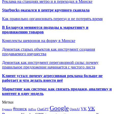
Реклама на станциях метро и в переходах в Минске
Starbucks оказался в центре крупного скандала
Как правильно организовать переезд и не потерять время
В Беларуси меняются подходы к маркетингу и
продвижению товаров
Комплекты шевронов на форму в Минске
Демонтаж старых объектов как инструмент создания
продаваемого имущества
Демонтаж как инструмент переговорной силы: почему
правильное предложение начинается с чистого листа
Клиент устал: почему агрессивная реклама больше не
работает и что делать вместо неё
Маркетинг как система: как связать продажи, аналитику и
контент в одну модель
Метки
Google
VK
#поиск
VK
ChatGPT
OpenAI
#деньги
AdFox