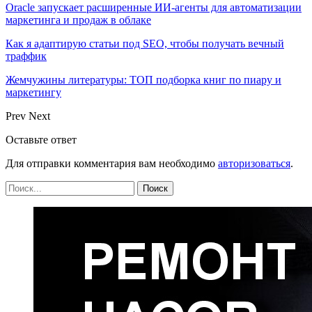
Oracle запускает расширенные ИИ‑агенты для автоматизации
маркетинга и продаж в облаке
Как я адаптирую статьи под SEO, чтобы получать вечный
траффик
Жемчужины литературы: ТОП подборка книг по пиару и
маркетингу
Prev
Next
Оставьте ответ
Для отправки комментария вам необходимо
авторизоваться
.