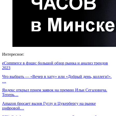
Интересное:
eCommerce в фэшн: большой обзор рынка и анализ трендов
2023
Что выбрать — «Вечер в хату» или «Добрый день, коллеги!».
…
Яндекс открыл прием заявок на премию Ильи Сегаловича.
Теперь…
Amazon бросает вызов Гуглу и Цукербергу на рынке
цифровой…