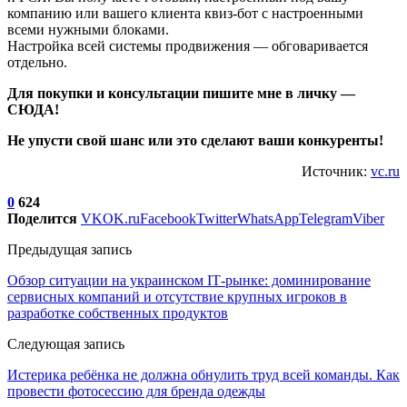
компанию или вашего клиента квиз-бот с настроенными
всеми нужными блоками.
Настройка всей системы продвижения — обговаривается
отдельно.
Для покупки и консультации пишите мне в личку —
СЮДА!
Не упусти свой шанс или это сделают ваши конкуренты!
Источник:
vc.ru
0
624
Поделится
VK
OK.ru
Facebook
Twitter
WhatsApp
Telegram
Viber
Предыдущая запись
Обзор ситуации на украинском ІТ-рынке: доминирование
сервисных компаний и отсутствие крупных игроков в
разработке собственных продуктов
Следующая запись
Истерика ребёнка не должна обнулить труд всей команды. Как
провести фотосессию для бренда одежды