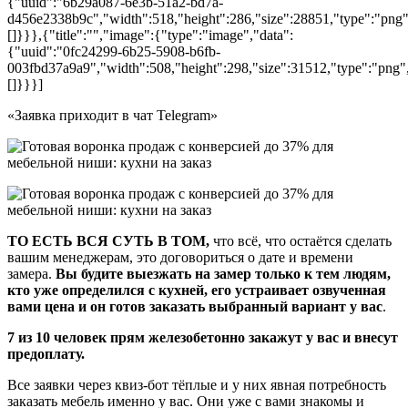
{"uuid":"6b29a087-6e3b-51a2-bd7a-
d456e2338b9c","width":518,"height":286,"size":28851,"type":"png",
[]}}},{"title":"","image":{"type":"image","data":
{"uuid":"0fc24299-6b25-5908-b6fb-
003fbd37a9a9","width":508,"height":298,"size":31512,"type":"png","
[]}}}]
«Заявка приходит в чат Telegram»
ТО ЕСТЬ ВСЯ СУТЬ В ТОМ,
что всё, что остаётся сделать
вашим менеджерам, это договориться о дате и времени
замера.
Вы будите выезжать на замер только к тем людям,
кто уже определился с кухней, его устраивает озвученная
вами цена и он готов заказать выбранный вариант у вас
.
7 из 10 человек прям железобетонно закажут у вас и внесут
предоплату.
Все заявки через квиз-бот тёплые и у них явная потребность
заказать мебель именно у вас. Они уже с вами знакомы и