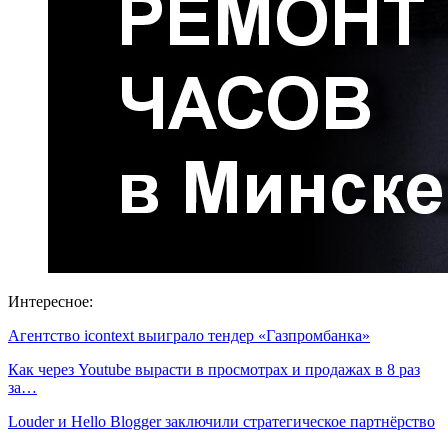
Интересное:
Агентство icontext выиграло тендер «Газпромбанка»
Как через Youtube вырасти в просмотрах и продажах в 8 раз
за…
Louder и Hello Blogger заключили стратегическое партнёрство