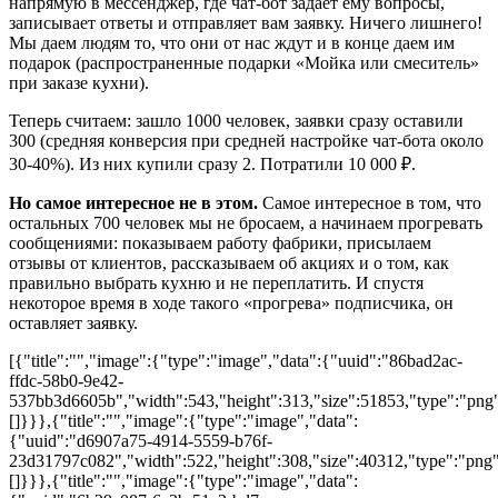
напрямую в мессенджер, где чат-бот задает ему вопросы,
записывает ответы и отправляет вам заявку. Ничего лишнего!
Мы даем людям то, что они от нас ждут и в конце даем им
подарок (распространенные подарки «Мойка или смеситель»
при заказе кухни).
Теперь считаем: зашло 1000 человек, заявки сразу оставили
300 (средняя конверсия при средней настройке чат-бота около
30-40%). Из них купили сразу 2. Потратили 10 000 ₽.
Но самое интересное не в этом.
Самое интересное в том, что
остальных 700 человек мы не бросаем, а начинаем прогревать
сообщениями: показываем работу фабрики, присылаем
отзывы от клиентов, рассказываем об акциях и о том, как
правильно выбрать кухню и не переплатить. И спустя
некоторое время в ходе такого «прогрева» подписчика, он
оставляет заявку.
[{"title":"","image":{"type":"image","data":{"uuid":"86bad2ac-
ffdc-58b0-9e42-
537bb3d6605b","width":543,"height":313,"size":51853,"type":"png",
[]}}},{"title":"","image":{"type":"image","data":
{"uuid":"d6907a75-4914-5559-b76f-
23d31797c082","width":522,"height":308,"size":40312,"type":"png",
[]}}},{"title":"","image":{"type":"image","data":