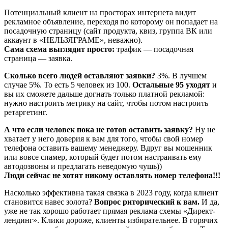
Потенциальный клиент на просторах интернета видит
рекламное объявление, переходя по которому он попадает на
посадочную страницу (сайт продукта, квиз, группа ВК или
аккаунт в «НЕЛЬЗЯГРАМЕ», неважно).
Сама схема выглядит просто:
трафик — посадочная
страница — заявка.
Сколько всего людей оставляют заявки?
3%. В лучшем
случае 5%. То есть 5 человек из 100.
Остальные 95 уходят
и
вы их сможете дальше догнать только платной рекламой:
нужно настроить метрику на сайт, чтобы потом настроить
ретаргетинг.
А что если человек пока не готов оставить заявку?
Ну не
хватает у него доверия к вам для того, чтобы свой номер
телефона оставить вашему менеджеру. Вдруг вы мошенник
или вовсе спамер, который будет потом настраивать ему
автодозвоны и предлагать неведомую чушь))
Люди сейчас не хотят никому оставлять номер телефона!!!
Насколько эффективна такая связка в 2023 году, когда клиент
становится навес золота?
Вопрос риторический к вам.
И да,
уже не так хорошо работает прямая реклама схемы «Директ-
лендинг». Клики дороже, клиенты избирательнее. В горячих