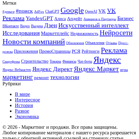
Метки
Google
VK
#поиск
VK
ChatGPT
OpenAI
#деньги
AdFox
Реклама
YandexGPT
Бизнес
Апдейт
Алиса
Ашманов и Партнеры
Искусственный интеллект
Дзен
ВКонтакте
Видео
Выдача
Нейросети
Исследования
Маркетплейс
Недвижимость
Новости компаний
Объявления
Обновления
Отзывы
Пресс-
Реклама
РСЯ
Приложения
ПромоСтраницы
Рейтинги
релизы
Яндекс
Строительство
Товары
Финансы
Чат-боты
Смартфоны
Яндекс Маркет
Яндекс Директ
Яндекс.Вебмастер
игры
маркетинг
технологии
ремонт
Рубрики
В мире
Интересное
История
Разное
Экономика
© 2026 - Маркетинг и продажи. Все права защищены.
Любое копирование материалов с нашего ресурса разрешается
только с обратной активной ссылкой на страницу статьи.