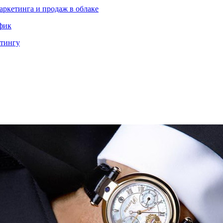
аркетинга и продаж в облаке
ффик
етингу