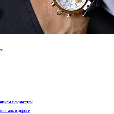
йсе…
ванием нейросетей
поломок в дороге