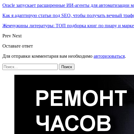
Oracle запускает расширенные ИИ‑агенты для автоматизации м
Как я адаптирую статьи под SEO, чтобы получать вечный тра
Жемчужины литературы: ТОП подборка книг по пиару и марк
Prev
Next
Оставьте ответ
Для отправки комментария вам необходимо
авторизоваться
.