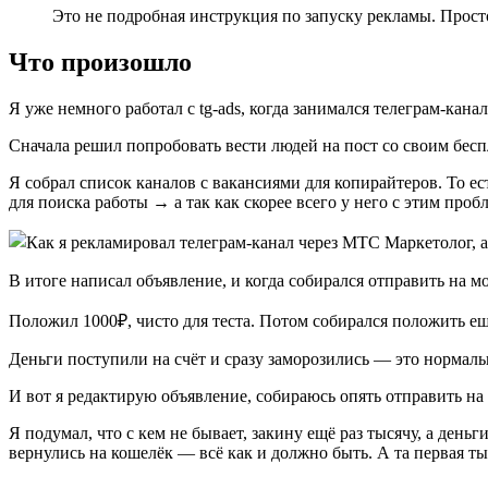
Это не подробная инструкция по запуску рекламы. Просто
Что произошло
Я уже немного работал с tg-ads, когда занимался телеграм-кана
Сначала решил попробовать вести людей на пост со своим бесп
Я собрал список каналов с вакансиями для копирайтеров. То е
для поиска работы → а так как скорее всего у него с этим проб
В итоге написал объявление, и когда собирался отправить на м
Положил 1000₽, чисто для теста. Потом собирался положить ещ
Деньги поступили на счёт и сразу заморозились — это нормаль
И вот я редактирую объявление, собираюсь опять отправить на 
Я подумал, что с кем не бывает, закину ещё раз тысячу, а день
вернулись на кошелёк — всё как и должно быть. А та первая ты