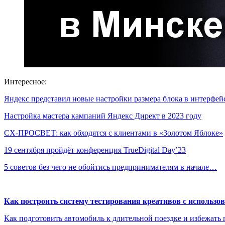
Интересное:
Яндекс представил новые настройки размера блока в интерфе
Настройка мастера кампаний Яндекс Директ в 2023 году
CX-ПРОСВЕТ: как обходятся с клиентами в «Золотом Яблоке»
19 сентября пройдёт конференция TrueDigital Day’23
5 советов без чего не обойтись предпринимателям в начале…
Как построить систему тестирования креативов с использо
Как подготовить автомобиль к длительной поездке и избежать 