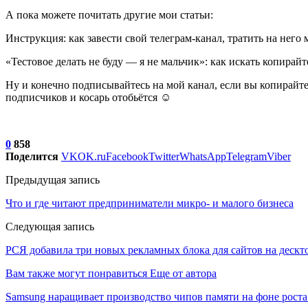
А пока можете почитать другие мои статьи:
Инструкция: как завести свой телеграм-канал, тратить на нег
«Тестовое делать не буду — я не мальчик»: как искать копирай
Ну и конечно подписывайтесь на мой канал, если вы копирайтер
подписчиков и косарь отобьётся ☺
0
858
Поделится
VK
OK.ru
Facebook
Twitter
WhatsApp
Telegram
Viber
Предыдущая запись
Что и где читают предприниматели микро- и малого бизнеса
Следующая запись
РСЯ добавила три новых рекламных блока для сайтов на дескт
Вам также могут понравиться
Еще от автора
Samsung наращивает производство чипов памяти на фоне роста