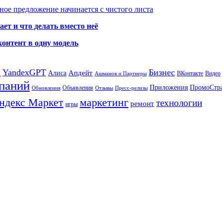
ое предложение начинается с чистого листа
ет и что делать вместо неё
контент в одну модель
а
YandexGPT
Бизнес
Апдейт
Алиса
ВКонтакте
Видео
Ашманов и Партнеры
паний
Приложения
ПромоСтр
Объявления
Обновления
Отзывы
Пресс-релизы
ндекс Маркет
маркетинг
технологии
ремонт
игры