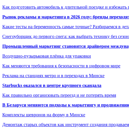
Как подготовить автомобиль к длительной поездке и избежать 
Рынок рекламы и маркетинга в 2026 году: бренды переход
Какие тесты на беременность самые точные? Разбираемся в дет
Снегоуборщик до первого снега: как выбрать технику без сезо
Промышленный маркетинг становится драйвером междунар
Воздушно-пузырьковая плёнка для упаковки
Как меняются требования к безопасности в цифровом мире
Реклама на станциях метро и в переходах в Минске
Starbucks оказался в центре крупного скандала
Как правильно организовать переезд и не потерять время
В Беларуси меняются подходы к маркетингу и продвижени
Комплекты шевронов на форму в Минске
Демонтаж старых объектов как инструмент создания продавае