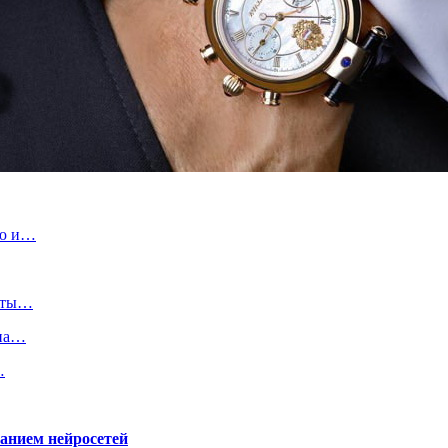
ью и…
соты…
 на…
…
ванием нейросетей