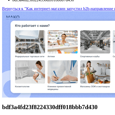
Вернуться к "Как интернет-магазин запустил b2b-направление 
bdf3a4fd23f8224330dff018bbb7d430