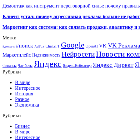
Демонтаж как инструмент переговорной силы: почему правильн
Клиент устал: почему агрессивная реклама больше не работа
Маркетинг как система: как связать продажи, аналитику и 
Метки
Google
VK Реклам
#поиск
VK
ChatGPT
OpenAI
#деньги
AdFox
Новости ком
Нейросети
Маркетплейс
Недвижимость
Яндекс
Я
Яндекс Директ
Финансы
Чат-боты
Яндекс.Вебмастер
Рубрики
В мире
Интересное
История
Разное
Экономика
Рубрики
Бизнес
В мире
Интересное