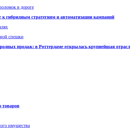
поломок в дороге
ят к гибридным стратегиям и автоматизации кампаний
алях
нной спешки
одных продаж: в Роттердаме открылась крупнейшая отрас
ю товаров
мого имущества