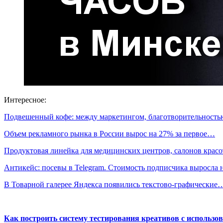
Интересное:
Подвешенный кофе: между маркетингом, благотворительност
Объем рекламного рынка в России вырос на 27% за первое…
Продуктовая линейка для медицинских центров, салонов кра
Антикейс: посевы в Telegram. Стоимость подписчика выросла
В Товарной галерее Яндекса появились текстово-графические
Как построить систему тестирования креативов с использо