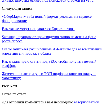
Яндекс запустил баннер под поисковой строкой на ya.ru
Следующая запись
«СберМаркет» ввёл новый формат рекламы на сервисе —
брендирование
Вам также могут понравиться
Еще от автора
Samsung наращивает производство чипов памяти на фоне
роста спроса
Oracle запускает расширенные ИИ‑агенты для автоматизации
маркетинга и продаж в облаке
Как я адаптирую статьи под SEO, чтобы получать вечный
траффик
Жемчужины литературы: ТОП подборка книг по пиару и
маркетингу
Prev
Next
Оставьте ответ
Для отправки комментария вам необходимо
авторизоваться
.