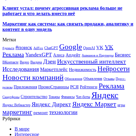
Клиент устал: почему агрессивная реклама больше не
работает и что делать вместо неё
Маркетинг как система: как связать продажи, аналитику и
контент в одну модель
Метки
Google
VK
#поиск
VK
ChatGPT
OpenAI
#деньги
AdFox
Реклама
YandexGPT
Бизнес
Апдейт
Алиса
Ашманов и Партнеры
Искусственный интеллект
Дзен
ВКонтакте
Видео
Выдача
Нейросети
Исследования
Маркетплейс
Недвижимость
Новости компаний
Объявления
Обновления
Отзывы
Пресс-
Реклама
РСЯ
Приложения
ПромоСтраницы
Рейтинги
релизы
Яндекс
Строительство
Товары
Финансы
Чат-боты
Смартфоны
Яндекс Маркет
Яндекс Директ
Яндекс.Вебмастер
игры
маркетинг
технологии
ремонт
Рубрики
В мире
Интересное