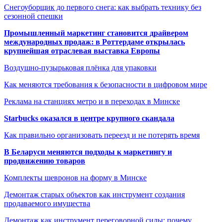
Снегоуборщик до первого снега: как выбрать технику без
сезонной спешки
Промышленный маркетинг становится драйвером
международных продаж: в Роттердаме открылась
крупнейшая отраслевая выставка Европы
Воздушно-пузырьковая плёнка для упаковки
Как меняются требования к безопасности в цифровом мире
Реклама на станциях метро и в переходах в Минске
Starbucks оказался в центре крупного скандала
Как правильно организовать переезд и не потерять время
В Беларуси меняются подходы к маркетингу и
продвижению товаров
Комплекты шевронов на форму в Минске
Демонтаж старых объектов как инструмент создания
продаваемого имущества
Демонтаж как инструмент переговорной силы: почему