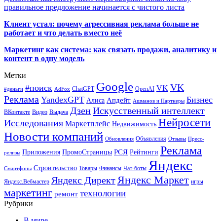
правильное предложение начинается с чистого листа
Клиент устал: почему агрессивная реклама больше не
работает и что делать вместо неё
Маркетинг как система: как связать продажи, аналитику и
контент в одну модель
Метки
Google
VK
#поиск
VK
ChatGPT
OpenAI
#деньги
AdFox
Реклама
YandexGPT
Бизнес
Апдейт
Алиса
Ашманов и Партнеры
Искусственный интеллект
Дзен
ВКонтакте
Видео
Выдача
Нейросети
Исследования
Маркетплейс
Недвижимость
Новости компаний
Объявления
Обновления
Отзывы
Пресс-
Реклама
РСЯ
Приложения
ПромоСтраницы
Рейтинги
релизы
Яндекс
Строительство
Товары
Финансы
Чат-боты
Смартфоны
Яндекс Маркет
Яндекс Директ
Яндекс.Вебмастер
игры
маркетинг
технологии
ремонт
Рубрики
В мире