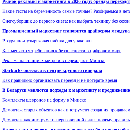
Рынок рекламы и маркетинга в 2026 году: бренды переход
Какие тесты на беременность самые точные? Разбираемся в дет
Снегоуборщик до первого снега: как выбрать технику без сезо
Промышленный маркетинг становится драйвером междунар
Воздушно-пузырьковая плёнка для упаковки
Как меняются требования к безопасности в цифровом мире
Реклама на станциях метро и в переходах в Минске
Starbucks оказался в центре крупного скандала
Как правильно организовать переезд и не потерять время
В Беларуси меняются подходы к маркетингу и продвижени
Комплекты шевронов на форму в Минске
Демонтаж старых объектов как инструмент создания продавае
Демонтаж как инструмент переговорной силы: почему правильн
Клиент устал: почему агрессивная реклама больше не работа