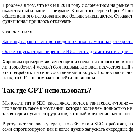
Проблема в том, что как и в 2018 году с блокчейном на рынке 
окажется стабильной — безумие. Кроме того сервер Open AI по
общественного негодования все больше закрываются. Страдает 
функционал пришлось отключать.
Сейчас читают
Samsung наращивает производство чипов памяти на фоне рост
Oracle запускает расширенные ИИ‑агенты для автоматизации
Хорошим примером является один из недавних проектов, в котор
ли проработал 4 месяца) был первым, кто ввел искусственный и
этап разработки и свой собственный продукт. Полностью игнор
плох, то GPT не поможет перейти по воронке.
Так где GPT использовать?
Мы юзали гпт в SEO, рассылках, постах в твиттерах, аутриче 
что вводить такое в компании, которая более чем полностью н
такая херня пугает сотрудников, который внедрение начинают 
В результате человек уверен, что сейчас то и SEO заработает, 
сами спрогнозируют, как и когда нужно запускать очередные фи