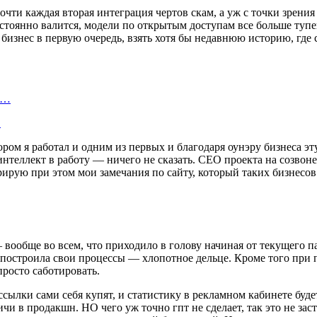
почти каждая вторая интеграция чертов скам, а уж с точки зрени
стоянно валится, модели по открытым доступам все больше тупе
бизнес в первую очередь, взять хотя бы недавнюю историю, где 
а…
…
ом я работал и одним из первых и благодаря оунэру бизнеса эту
нтеллект в работу — ничего не сказать. CEO проекта на созвоне
ирую при этом мои замечания по сайту, который таких бизнесов
— вообще во всем, что приходило в голову начиная от текущего 
е построила свои процессы — хлопотное дельце. Кроме того при
просто саботировать.
и ссылки сами себя купят, и статистику в рекламном кабинете бу
чи в продакшн. НО чего уж точно гпт не сделает, так это не за