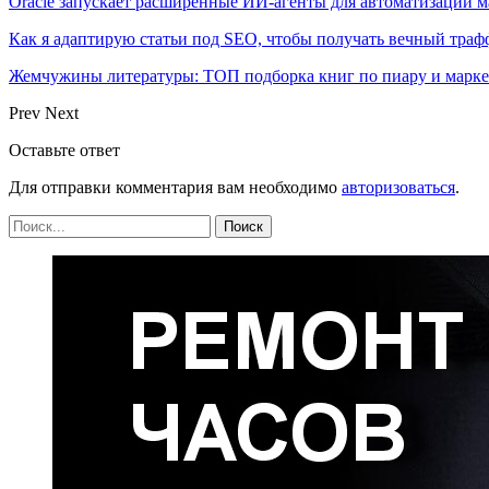
Oracle запускает расширенные ИИ‑агенты для автоматизации м
Как я адаптирую статьи под SEO, чтобы получать вечный тра
Жемчужины литературы: ТОП подборка книг по пиару и марк
Prev
Next
Оставьте ответ
Для отправки комментария вам необходимо
авторизоваться
.