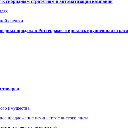
ят к гибридным стратегиям и автоматизации кампаний
алях
нной спешки
одных продаж: в Роттердаме открылась крупнейшая отрас
ю товаров
мого имущества
ое предложение начинается с чистого листа
ет и что делать вместо неё