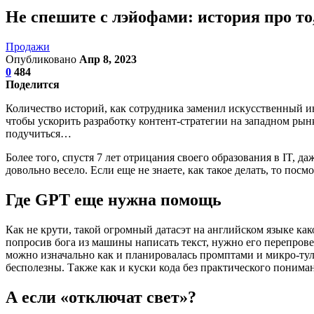
Не спешите с лэйофами: история про то,
Продажи
Опубликовано
Апр 8, 2023
0
484
Поделится
Количество историй, как сотрудника заменил искусственный инт
чтобы ускорить разработку контент-стратегии на западном рын
подучиться…
Более того, спустя 7 лет отрицания своего образования в IT, 
довольно весело. Если еще не знаете, как такое делать, то п
Где GPT еще нужна помощь
Как не крути, такой огромный датасэт на английском языке как
попросив бога из машины написать текст, нужно его перепровер
можно изначально как и планировалась промптами и микро-тул
бесполезны. Также как и куски кода без практического понимани
А если «отключат свет»?