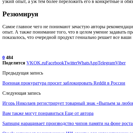
узкий опыт, а уж тем более переложить его в конкретные и обя
Резюмируя
Самое главное чего не понимают зачастую авторы рекомендаци
опыт. А также понимание того, что в целом умение задавать п
показалось, что очередной продукт гениально решает все ваши 
0
484
Поделится
VK
OK.ru
Facebook
Twitter
WhatsApp
Telegram
Viber
Предыдущая запись
Военная прокуратура просит заблокировать Reddit в России
Следующая запись
Игорь Николаев регистрирует товарный знак «Выпьем за любо
Вам также могут понравиться
Еще от автора
Samsung наращивает производство чипов памяти на фоне роста