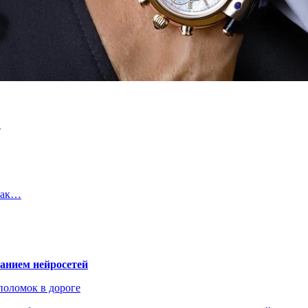
…
как…
ванием нейросетей
поломок в дороге