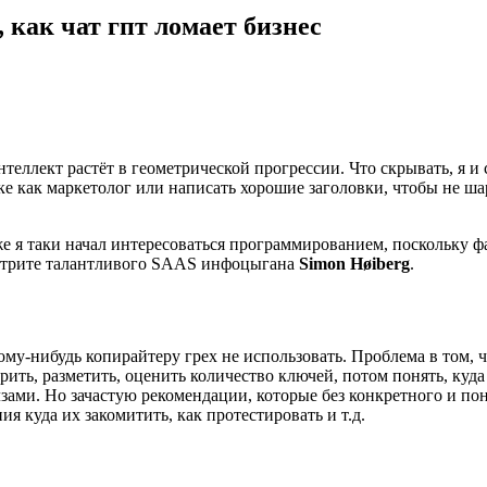
 как чат гпт ломает бизнес
еллект растёт в геометрической прогрессии. Что скрывать, я и с
ке как маркетолог или написать хорошие заголовки, чтобы не ша
даже я таки начал интересоваться программированием, поскольку
осмотрите талантливого SAAS инфоцыгана
Simon Høiberg
.
ому-нибудь копирайтеру грех не использовать. Проблема в том, 
ить, разметить, оценить количество ключей, потом понять, куда
зами. Но зачастую рекомендации, которые без конкретного и п
я куда их закомитить, как протестировать и т.д.