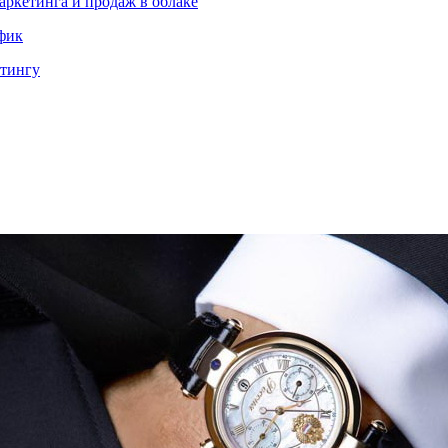
аркетинга и продаж в облаке
ффик
етингу