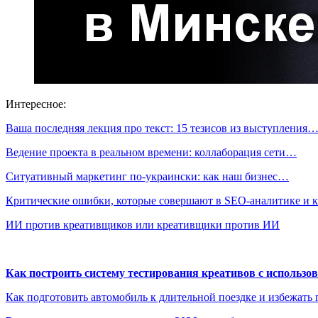
Интересное:
Ваша последняя лекция про текст: 15 тезисов из выступления
Ведение проекта в реальном времени: коллаборация сети…
Ситуативный маркетинг по-украински: как наш бизнес…
Критические ошибки, которые совершают в SEO-аналитике и 
ИИ против креативщиков или креативщики против ИИ
Как построить систему тестирования креативов с использо
Как подготовить автомобиль к длительной поездке и избежать 