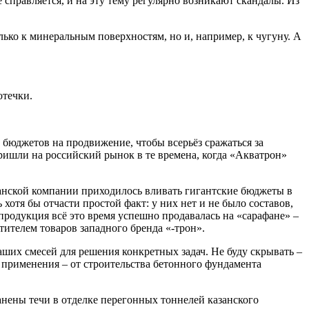
 справляется, и на эту тему регулярно возникают скандалы. Из
лько к минеральным поверхностям, но и, например, к чугуну. А
отечки.
 бюджетов на продвижение, чтобы всерьёз сражаться за
ришли на российский рынок в те времена, когда «Акватрон»
канской компании приходилось вливать гигантские бюджеты в
отя бы отчасти простой факт: у них нет и не было составов,
родукция всё это время успешно продавалась на «сарафане» –
ителем товаров западного бренда «-трон».
их смесей для решения конкретных задач. Не буду скрывать –
 применения – от строительства бетонного фундамента
ены течи в отделке перегонных тоннелей казанского