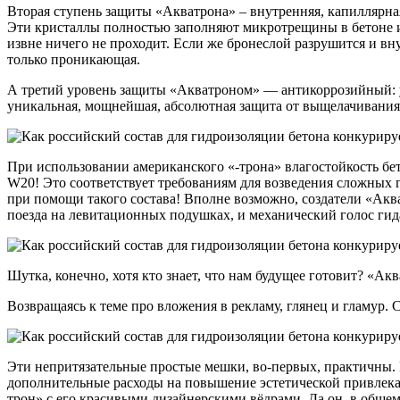
Вторая ступень защиты «Акватрона» – внутренняя, капиллярная
Эти кристаллы полностью заполняют микротрещины в бетоне и
извне ничего не проходит. Если же бронеслой разрушится и вну
только проникающая.
А третий уровень защиты «Акватроном» — антикоррозийный: у
уникальная, мощнейшая, абсолютная защита от выщелачивания 
При использовании американского «-трона» влагостойкость бет
W20! Это соответствует требованиям для возведения сложных 
при помощи такого состава! Вполне возможно, создатели «Аква
поезда на левитационных подушках, и механический голос ги
Шутка, конечно, хотя кто знает, что нам будущее готовит? «Ак
Возвращаясь к теме про вложения в рекламу, глянец и гламур. 
Эти непритязательные простые мешки, во-первых, практичны. 
дополнительные расходы на повышение эстетической привлекат
трон» с его красивыми дизайнерскими вёдрами. Да он, в общем