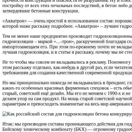
прочности конструкции и опасности её разрушения. Ну и плюс 
постройку от всех этих печальных последствий, в бетон либо 
затвердевшие бетонные конструкции.
«Акватрон» — очень простой в использовании состав: порошко
которой ниже расскажу подробнее. «Акватрон» – лучшее гидрои
Тем не менее наше предприятие производит гидроизоляционны
гидроизоляции – маркой «…-трон», раскрученной благодаря с
импортозамещаем его. При этом по-прежнему почти не вкладыв
лучшая гидроизоляция, и в статье я расскажу, почему мы не с
Не то чтобы мы совсем не вкладывались в рекламу. Понемногу 
этом расскажу отдельно, как-нибудь в другой раз, если читател
требованиям для создания качественной современной продукци
Но мы принципиально никогда не вкладывались в брендинг, гля
каких-то особенных красивых фирменных спецовок – есть обы
старый, советский ещё дизайн. Мы его не меняем с 1990-х и н
делаем упор на сам продукт. На мощь старой советской научной
параметрам и превосходить знаменитые на весь мир американ
Итак: мы производим составы проникающего действия для гидр
Бийскому химическому комбинату (БКХ) — огромному градооб