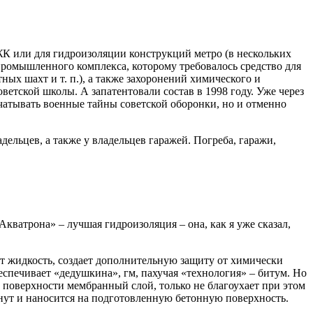
 ЖК или для гидроизоляции конструкций метро (в нескольких
ромышленного комплекса, которому требовалось средство для
х шахт и т. п.), а также захоронений химического и
ветской школы. А запатентовали состав в 1998 году. Уже через
ечатывать военные тайны советской оборонки, но и отменно
ельцев, а также у владельцев гаражей. Погреба, гаражи,
кватрона» – лучшая гидроизоляция – она, как я уже сказал,
т жидкость, создает дополнительную защиту от химически
спечивает «дедушкина», гм, пахучая «технология» – битум. Но
 поверхности мембранный слой, только не благоухает при этом
инут и наносится на подготовленную бетонную поверхность.