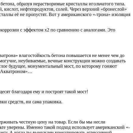
 бетона, образуя нерастворимые кристаллы игольчатого типа.
кислот, нефтепродуктов, солей. Через верхний «бронеслой»
таллы её не пропустят. Вот у американского «-трона» изоляция
коррозии с эффектом х2 по сравнению с аналогами. Это
ватрона» влагостойкость бетона повышается не менее чем до
могучие, неубиваемые, вечные конструкции можно создавать
етлое будущее, монументальный мост, по которому гоняют
на Акватроном»…
есят благодаря ему и построят такой мост!
ки средств, ни сама упаковка.
ерживать честную цену на товар. Если бы мы несли
ьте уверены. Именно такой подход использует американский «-
ингу. А когда ты вынужден конкурировать агрессивной