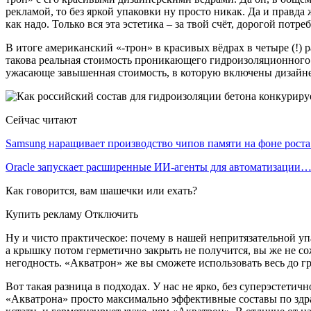
рекламой, то без яркой упаковки ну просто никак. Да и правда
как надо. Только вся эта эстетика – за твой счёт, дорогой по
В итоге американский «-трон» в красивых вёдрах в четыре (!)
такова реальная стоимость проникающего гидроизоляционного со
ужасающе завышенная стоимость, в которую включены дизайнер
Сейчас читают
Samsung наращивает производство чипов памяти на фоне рост
Oracle запускает расширенные ИИ‑агенты для автоматизации
Как говорится, вам шашечки или ехать?
Купить рекламу Отключить
Ну и чисто практическое: почему в нашей непритязательной упа
а крышку потом герметично закрыть не получится, вы же не со
негодность. «Акватрон» же вы сможете использовать весь до г
Вот такая разница в подходах. У нас не ярко, без суперэстетич
«Акватрона» просто максимально эффективные составы по здра