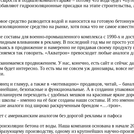
сырость в подвале/комнате/гараже – потому что вода будет «пу
добавляют гидроизоляционные присадки на этапе строительства, 
вое средство разводится водой и наносится на готовую бетонну
золяционное средство на рынке, хотя пока что не самое известн
е составы для военно-промышленного комплекса с 1990-х и дос
олидным вливаниям в рекламу. В последний год мы не просто у
аясь в продвижение и намеренно не придавая своему продукту н
тесняемся так говорить. «Акватрон» превосходит любые аналоги 
занимаемся продвижением. У нас, конечно, есть сайт и сейчас 
ям будет интересно. То есть мы не совсем уж динозавры, вовсе н
и.
нец и гламур, а также в «мотивацию» продавцов, читай, – бана
чнейшие, безопасные и функциональные. А в создании упаковки
е планируем переходить с удобных мешков на красивые яркие до
 школы – именно на её базе созданы наши составы. И это именно
ские аналоги под широко раскрученным брендом «…-трон».
оизоляции бетона от воды. Наша компания основана в начале 20
разующему производству, одному из крупнейших научно-произ