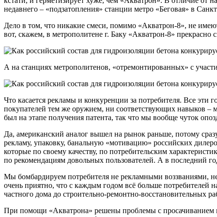
кстати, и герметизирует хуже, чем «Акватрон». В отличие от н
недавнего – «подзатопления» станции метро «Беговая» в Санкт-
Дело в том, что никакие смеси, помимо «Акватрон-8», не имею
вот, скажем, в метрополитене г. Баку «Акватрон-8» прекрасно 
А на станциях метрополитенов, «отремонтированных» с участи
Что касается рекламы и конкуренции за потребителя. Все эти 
покупателей тем же оружием, ни соответствующих навыков – м
был на этапе получения патента, так что мы вообще чуток опоз
Да, американский аналог вышел на рынок раньше, потому сраз
рекламу, упаковку, банальную «мотивацию» российских дилеров
которые по своему качеству, по потребительским характерист
по рекомендациям довольных пользователей. А в последний го
Мы бомбардируем потребителя не рекламными воззваниями, не 
очень приятно, что с каждым годом всё больше потребителей 
частного дома до строительно-ремонтно-восстановительных р
При помощи «Акватрона» решены проблемы с просачиванием гр