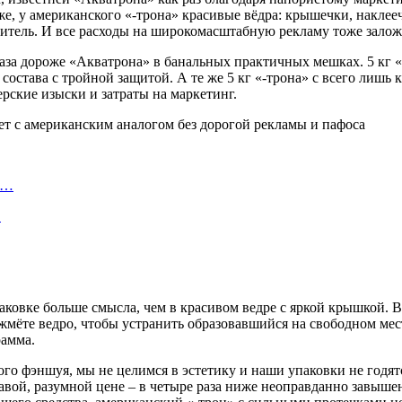
 же, у американского «-трона» красивые вёдра: крышечки, наклее
требитель. И все расходы на широкомасштабную рекламу тоже зало
 раза дороже «Акватрона» в банальных практичных мешках. 5 кг 
става с тройной защитой. А те же 5 кг «-трона» с всего лишь к
ские изыски и затраты на маркетинг.
а…
…
ковке больше смысла, чем в красивом ведре с яркой крышкой. Вот
жмёте ведро, чтобы устранить образовавшийся на свободном мест
рамма.
ного фэншуя, мы не целимся в эстетику и наши упаковки не годят
вой, разумной цене – в четыре раза ниже неоправданно завышен