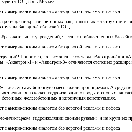
 зданий ТЭЦ-8 в г. Москва.
атрон» для покрытия бетонных чаш, защитных конструкций и г
вателя на Западно-Сибирской ТЭЦ.
 образовательных учреждений, частных и общественных бассейн
нструкций! Например, вот ремонтные составы «Акватрон-1» и «А
ны. «Акватрон-1» и «Акватрон-3» отличаются степенью расшире
» – делает саму бетонную смесь водонепроницаемой. А средств
х трещинах и сколах, гидроизоляции от воды стеновых панелей
в бетонных, железобетонных и кирпичных конструкциях.
ома-дачи-гаража, гидроизоляции своими руками), и на крупных