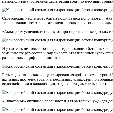
метрополитена, устранена фильтрация воды по несущим стенам
Саратовский нефтеперерабатывающий завод использовал «Акв
течей в машинном зале и затоплении подвала вагоноопрокиды
«Акватрон» успешно используют при строительстве детских и
И у нас есть не только состав для гидроизоляции бетонных ко
замешиваете ремсостав и заделываете отвалившийся кусок сте
разные только цифры и описания.
Есть ещё химическая концентрированная добавка «Акватрон-12
активных протечек воды и агрессивных жидкостей при обширны
водоснабжения и канализации, заделки фундаментных болтов 
«Акватрон-8» активно используют и для бытовых нужд (для д