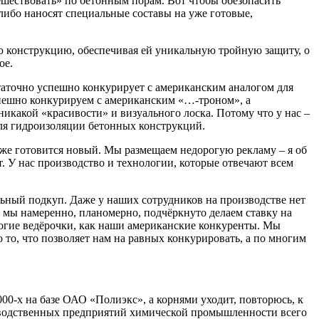
тешествовать» по бетонным порам. Вот чтобы обезопасить
либо наносят специальные составы на уже готовые,
ю конструкцию, обеспечивая ей уникальную тройную защиту, о
ое.
таточно успешно конкурирует с американским аналогом для
спешно конкурируем с американским «…-троном», а
икакой «красивости» и визуального лоска. Потому что у нас –
для гидроизоляции бетонных конструкций.
даже готовится новый. Мы размещаем недорогую рекламу – я об
ет. У нас производство и технологии, которые отвечают всем
льный подкуп. Даже у наших сотрудников на производстве нет
 мы намеренно, планомерно, подчёркнуто делаем ставку на
рогие ведёрочки, как наши американские конкуренты. Мы
 то, что позволяет нам на равных конкурировать, а по многим
00-х на базе ОАО «Полиэкс», а корнями уходит, повторюсь, к
водственных предприятий химической промышленности всего