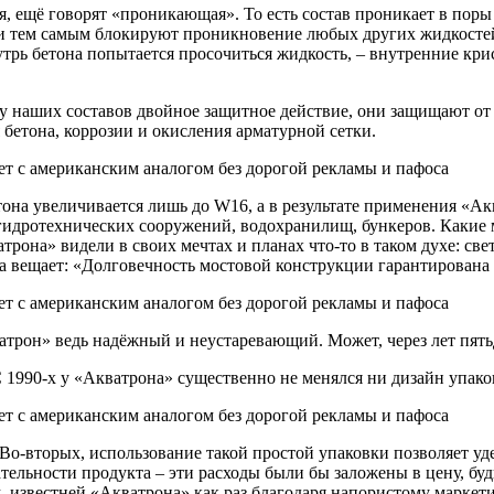
, ещё говорят «проникающая». То есть состав проникает в поры
 тем самым блокируют проникновение любых других жидкостей, 
трь бетона попытается просочиться жидкость, – внутренние крис
 наших составов двойное защитное действие, они защищают от 
бетона, коррозии и окисления арматурной сетки.
она увеличивается лишь до W16, а в результате применения «Ак
гидротехнических сооружений, водохранилищ, бункеров. Какие 
трона» видели в своих мечтах и планах что-то в таком духе: св
да вещает: «Долговечность мостовой конструкции гарантирова
ватрон» ведь надёжный и неустаревающий. Может, через лет пятьд
С 1990-х у «Акватрона» существенно не менялся ни дизайн упаков
Во-вторых, использование такой простой упаковки позволяет уд
ельности продукта – эти расходы были бы заложены в цену, буд
, известней «Акватрона» как раз благодаря напористому маркет