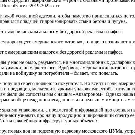
ашего средства, американский «-трон» с сильными протечками не
Петербурге в 2019-2022-х гг.
т такой усиленной адгезии, чтобы намертво приклеиваться не то
справился с задачей гидроизолировать стыки бетона и чугуна.
ем дорогущего американского «-трона», то и дело возникают пр
годы у нас не было, разумеется, ни многомиллионных долларовых
ы химики, не маркетологи. Вдобавок, американские «-троны» п
дали на войнушку за потребителя – бывает, что поделать.
у получил своего лояльного покупателя. Но все эти годы амери
 и продавцов, мельтешить яркими упаковками, чтобы заглушить х
икам были бы сопоставимы с нашим «Акватроном». Однако наша п
д мы вообще нежданно-негаданно стали реальным импортозамест
яркими упаковками, а предметной информацией про составы наш
начинают узнавать про нашу продукцию и широчайший спектр её
абот на важнейших инфраструктурных объектах.
унтовых вод на подземную парковку московского ЦУМа, устран