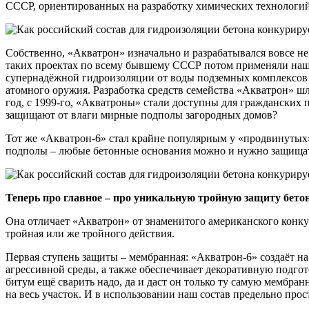
СССР, ориентированных на разработку химических технологий
Собственно, «Акватрон» изначально и разрабатывался вовсе не
таких проектах по всему бывшему СССР потом применяли наш с
супернадёжной гидроизоляции от воды подземных комплексов с
атомного оружия. Разработка средств семейства «Акватрон» шла
год, с 1999-го, «Акватроны» стали доступны для гражданских 
защищают от влаги мирные подполы загородных домов?
Тот же «Акватрон-6» стал крайне популярным у «продвинутых» 
подполы – любые бетонные основания можно и нужно защищать
Теперь про главное – про уникальную тройную защиту бето
Она отличает «Акватрон» от знаменитого американского конкур
тройная или же тройного действия.
Первая ступень защиты – мембранная: «Акватрон-6» создаёт н
агрессивной среды, а также обеспечивает декоративную подго
битум ещё сварить надо, да и даст он только ту самую мембра
на весь участок. И в использовании наш состав предельно про