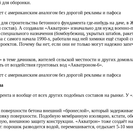
 для оборонки.
 для строительства бетонного фундамента где-нибудь на даче, в
остав). А создавали «Акватрон» изначально для нужд военно-п
пециального назначения (бомбоубежищ, укрытых штабов, ракетны
 с самого начала 1990-х, работали над ней химики ещё старой со
проектов. Почему бы нет, если они не только могут надежно зап
в теме дачников, жителей сельской местности и других домовлад
 от воздействия грунтовых вод «Акватроном-6».
на
ента и вообще от всех других подобных составов на рынке. У «А
а поверхности бетона внешний «бронеслой», который задерживае
товку поверхности. Подобную мембранную изоляцию, кстати, обе
нную, внешнюю защиту конструкции. «Акватрон» тоже создаёт на
ст: порошок разводится водой, перемешивается, отдыхает 5-10 м