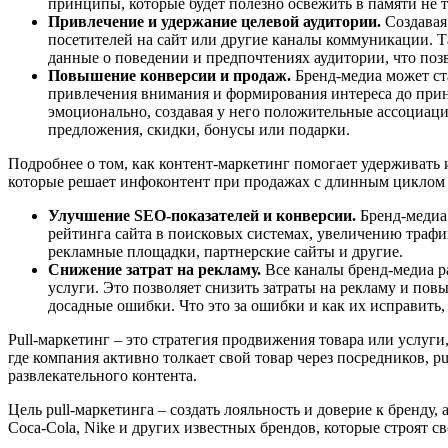
принципы, которые будет полезно освежить в памяти не 
Привлечение и удержание целевой аудитории.
Создавая
посетителей на сайт или другие каналы коммуникации. Т
данные о поведении и предпочтениях аудитории, что поз
Повышение конверсии и продаж.
Бренд-медиа может ст
привлечения внимания и формирования интереса до прин
эмоционально, создавая у него положительные ассоциаци
предложения, скидки, бонусы или подарки.
Подробнее о том, как контент-маркетинг помогает удерживать 
которые решает инфоконтент при продажах с длинным циклом 
Улучшение SEO-показателей и конверсии.
Бренд-медиа 
рейтинга сайта в поисковых системах, увеличению трафи
рекламные площадки, партнерские сайты и другие.
Снижение затрат на рекламу.
Все каналы бренд-медиа ра
услуги. Это позволяет снизить затраты на рекламу и по
досадные ошибки. Что это за ошибки и как их исправить, 
Pull-маркетинг – это стратегия продвижения товара или услуг
где компания активно толкает свой товар через посредников, p
развлекательного контента.
Цель pull-маркетинга – создать лояльность и доверие к бренду
Coca-Cola, Nike и других известных брендов, которые строят