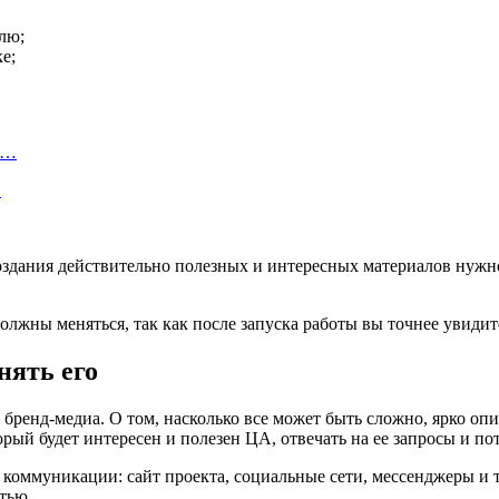
лю;
е;
а…
…
оздания действительно полезных и интересных материалов нужно 
олжны меняться, так как после запуска работы вы точнее увидите
нять его
ренд-медиа. О том, насколько все может быть сложно, ярко опи
орый будет интересен и полезен ЦА, отвечать на ее запросы и п
 коммуникации: сайт проекта, социальные сети, мессенджеры и т
стью.