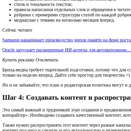
стиль и тональность текстов;
правила написания отдельных слов и обращения к читате
рубрики с примерами структуры статей по каждой рубрик
медиаплан с темами на несколько месяцев вперед.
Сейчас читают
Samsung наращивает производство чипов памяти на фоне рост
Oracle запускает расширенные ИИ‑агенты для автоматизации
Купить рекламу Отключить
Бренд-медиа требует тщательной подготовки, потому что для с
только на неделю вперед. Дайте себе простор для творчества =)
Но и не забывайте, что план и редакторская политика могут и д
Шаг 4: Создавать контент и распростра
Это самый важный и трудоемкий этап создания и продвижения б
копирайтер». Необходимо создавать качественный контент, кот
Также нужно распространять этот контент через разные каналы
контент под него и следите за его актуальностью и релевантно