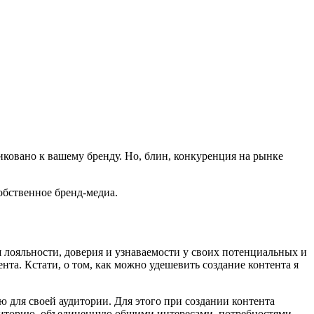
иковано к вашему бренду. Но, блин, конкуренция на рынке
обственное бренд-медиа.
 лояльности, доверия и узнаваемости у своих потенциальных и
та. Кстати, о том, как можно удешевить создание контента я
 для своей аудитории. Для этого при создании контента
диторию, объединенную общими интересами, потребностями