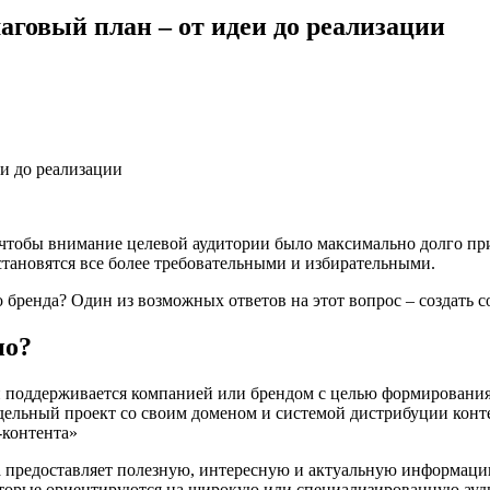
аговый план – от идеи до реализации
, чтобы внимание целевой аудитории было максимально долго пр
становятся все более требовательными и избирательными.
 бренда? Один из возможных ответов на этот вопрос – создать с
но?
 и поддерживается компанией или брендом с целью формирования
дельный проект со своим доменом и системой дистрибуции контен
-контента»
а предоставляет полезную, интересную и актуальную информацию
оторые ориентируются на широкую или специализированную ау