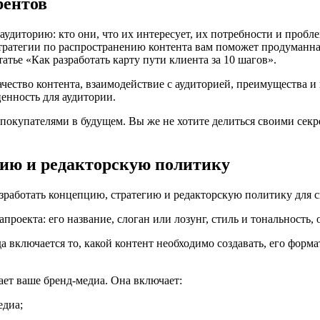
рентов
аудиторию: кто они, что их интересует, их потребности и проб
стратегии по распространению контента вам поможет продуманн
татье «Как разработать карту пути клиента за 10 шагов».
ачество контента, взаимодействие с аудиторией, преимущества и 
енность для аудитории.
окупателями в будущем. Вы же не хотите делиться своими секре
гию и редакторскую политику
азработать концепцию, стратегию и редакторскую политику для с
оекта: его название, слоган или лозунг, стиль и тональность, о
а включается то, какой контент необходимо создавать, его фор
ает ваше бренд-медиа. Она включает:
едиа;