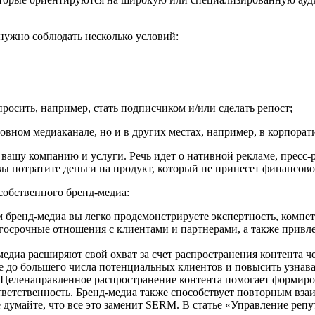
 нужно соблюдать несколько условий:
росить, например, стать подписчиком и/или сделать репост;
новном медиаканале, но и в других местах, например, в корпорат
, вашу компанию и услуги. Речь идет о нативной рекламе, пресс-
 потратите деньги на продукт, который не принесет финансовог
собственного бренд-медиа:
 бренд-медиа вы легко продемонстрируете экспертность, компете
госрочные отношения с клиентами и партнерами, а также привлеч
едиа расширяют свой охват за счет распространения контента ч
ие до большего числа потенциальных клиентов и повысить узнава
Целенаправленное распространение контента помогает формиро
тветственность. Бренд-медиа также способствует повторным в
не думайте, что все это заменит SERM. В статье «Управление р