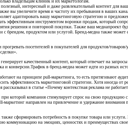
только владельцам клиник и их маркетологам.
 полезный, интересный и даже развлекательный контент для ваш
акже вы увеличите время и частоту их пребывания в ваших кан
воляет адаптировать вашу маркетинговую стратегию и предложе
ать эффективным инструментом воронки продаж, который сопрово
ятия решения и повторной покупки. Также ваш медиапроект буд
и с брендом, продуктом или услугой. Бренд-медиа также может 
и прогревать посетителей в покупателей для продуктов/товаров/у
сделки».
генерирует качественный контент, который отвечает на запрос
ка и конверсии.Трафик в бренд-медиа может идти из разных исто
ботают на принципе pull-маркетинга, то есть притягивают ауди
высить эффективность маркетинговой стратегии. Хотя иногда от 
я рассказывал в статье «Почему контекстная реклама не работает
и, при которой компания стимулирует спрос на свою продукцию с
ull-маркетинг направлен на привлечение и удержание внимания п
, а также сформировать потребность в покупке товара или услуги
 свою коммуникацию на эмоциях, ценностях и преимуществах сво