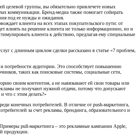
ей целевой группы, вы обязательно привлечете новых
алах коммуникации. Бренд-медиа также помогает собирать
ния под ее нужды и ожидания.
ждает клиента на всех этапах покупательского пути: от
ет влиять на решение клиента не только информационно, но и
стимулировать клиента к действию, предлагая ему специальные
слуг с длинным циклом сделки рассказано в статье «7 проблем,
ы и потребности аудитории. Это способствует повышению
чников, таких как поисковые системы, социальные сети,
торию своим контентом, а не навязывают ей свои товары или
рекламы не получают нужной отдачи, потому что допускают
 и что с этим делать?»
реди конечных потребителей. В отличие от push-маркетинга,
отребителей за счет рекламы, брендинга, образовательного и
. Примеры pull-маркетинга – это рекламные кампании Apple,
ей продукции.