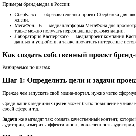
Примеры бренд-медиа в России:
СберКласс — образовательный проект Сбербанка для школ
жизни.
МегаФон.ТВ — медиаплатформа МегаФона для просмотра ф
также можно получать персональные рекомендации.
Лаборатория Касперского — медиапроект компании Каспер
данных и устройств, а также прочитать интересные исто
Как создать собственный проект бренд
Разбираемся по шагам:
Шаг 1: Определить цели и задачи прое
Прежде чем запускать свой медиа-портал, нужно четко сформулир
Среди ваших медийных
целей
может быть: повышение узнавае
своей сфере и т.д.
Задачи
же выглядят так: создать качественный контент, которы
аудитории, измерить эффективность, вовлеченность аудитории, 