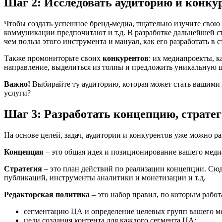
Шаг 2: Исследовать аудиторию и конку
Чтобы создать успешное бренд-медиа, тщательно изучите свою 
коммуникации предпочитают и т.д. В разработке дальнейшей 
чем польза этого инструмента и мануал, как его разработать в с
Также промониторьте своих
конкурентов
: их медиапроекты, к
направление, выделиться из толпы и предложить уникальную ц
Важно!
Выбирайте ту аудиторию, которая может стать вашими п
услуги?
Шаг 3: Разработать концепцию, страте
На основе целей, задач, аудитории и конкурентов уже можно р
Концепция
– это общая идея и позиционирование вашего медиапр
Стратегия
– это план действий по реализации концепции. Сюд
публикаций, инструменты аналитики и монетизации и т.д.
Редакторская политика
– это набор правил, по которым работ
сегментацию ЦА и определение целевых групп вашего м
цели создания контента для каждого сегмента ЦА;