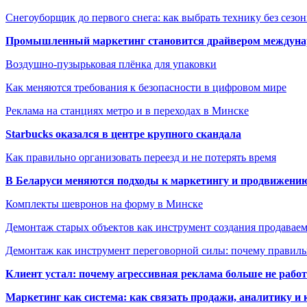
Снегоуборщик до первого снега: как выбрать технику без сезо
Промышленный маркетинг становится драйвером междунар
Воздушно-пузырьковая плёнка для упаковки
Как меняются требования к безопасности в цифровом мире
Реклама на станциях метро и в переходах в Минске
Starbucks оказался в центре крупного скандала
Как правильно организовать переезд и не потерять время
В Беларуси меняются подходы к маркетингу и продвижени
Комплекты шевронов на форму в Минске
Демонтаж старых объектов как инструмент создания продавае
Демонтаж как инструмент переговорной силы: почему правильн
Клиент устал: почему агрессивная реклама больше не работа
Маркетинг как система: как связать продажи, аналитику и 