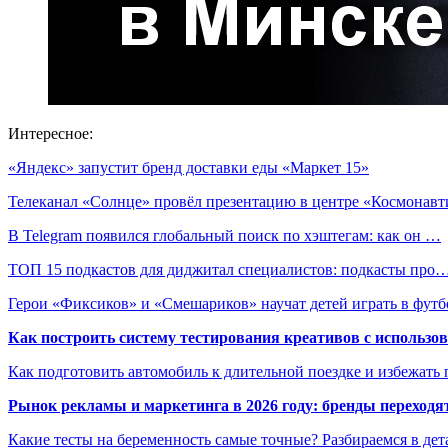
Интересное:
«Яндекс» запустит бренд доставки еды «Маркет 15»
Телеканал «Солнце» провёл презентацию в центре «Космонав
В Telegram появился глобальный поиск по хэштегам: как он …
ТОП 15 подкастов для диджитал специалистов: подкасты про
Герои «Фиксиков» и «Смешариков» научат детей играть в футб
Как построить систему тестирования креативов с использо
Как подготовить автомобиль к длительной поездке и избежать 
Рынок рекламы и маркетинга в 2026 году: бренды переход
Какие тесты на беременность самые точные? Разбираемся в дет