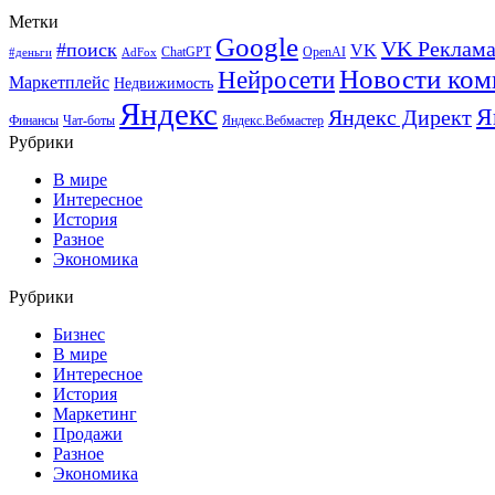
Метки
Google
VK Реклам
#поиск
VK
ChatGPT
OpenAI
#деньги
AdFox
Новости ком
Нейросети
Маркетплейс
Недвижимость
Яндекс
Я
Яндекс Директ
Финансы
Чат-боты
Яндекс.Вебмастер
Рубрики
В мире
Интересное
История
Разное
Экономика
Рубрики
Бизнес
В мире
Интересное
История
Маркетинг
Продажи
Разное
Экономика