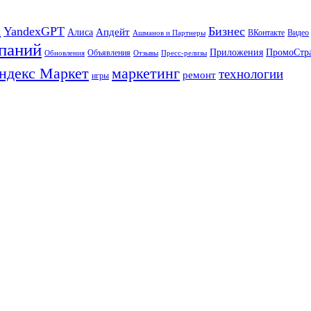
а
YandexGPT
Бизнес
Апдейт
Алиса
ВКонтакте
Видео
Ашманов и Партнеры
паний
Приложения
ПромоСтр
Объявления
Обновления
Отзывы
Пресс-релизы
ндекс Маркет
маркетинг
технологии
ремонт
игры