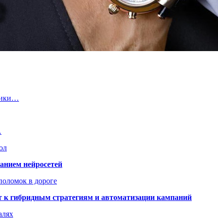
тики…
…
ол
ванием нейросетей
поломок в дороге
ят к гибридным стратегиям и автоматизации кампаний
алях