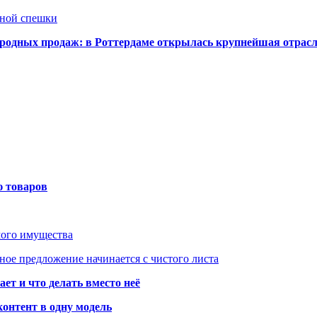
нной спешки
одных продаж: в Роттердаме открылась крупнейшая отрас
ю товаров
мого имущества
ое предложение начинается с чистого листа
ет и что делать вместо неё
контент в одну модель