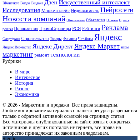
Искусственный интеллект
Дзен
ВКонтакте
Видео
Выдача
Нейросети
Исследования
Маркетплейс
Недвижимость
Новости компаний
Объявления
Обновления
Отзывы
Пресс-
Реклама
РСЯ
Приложения
ПромоСтраницы
Рейтинги
релизы
Яндекс
Строительство
Товары
Финансы
Чат-боты
Смартфоны
Яндекс Маркет
Яндекс Директ
Яндекс.Вебмастер
игры
маркетинг
технологии
ремонт
Рубрики
В мире
Интересное
История
Разное
Экономика
© 2026 - Маркетинг и продажи. Все права защищены.
Любое копирование материалов с нашего ресурса разрешается
только с обратной активной ссылкой на страницу статьи.
Все материалы опубликованные на сайте взяты с открытых
источников и других порталов интернета, все права на
авторство принадлежат их законным владельцам.
Sign in