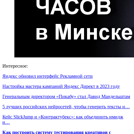
Интересное:
Яндекс обновил интерфейс Рекламной сети
Настройка мастера кампаний Яндекс Директ в 2023 году
Генеральным директором «Пикабу» стал Давид Мандельштам
5 лучших российских нейросетей, чтобы генерить тексты и…
Кейс SlickJump и «Контрактубекс»: как объединить имидж
и…
Как построить систему тестирования креативов с