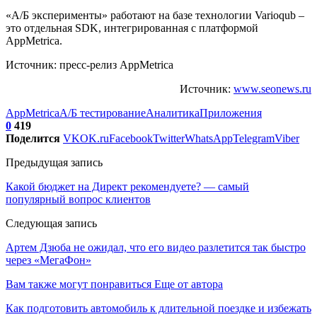
«А/Б эксперименты» работают на базе технологии Varioqub –
это отдельная SDK, интегрированная с платформой
AppMetrica.
Источник: пресс-релиз AppMetrica
Источник:
www.seonews.ru
AppMetrica
А/Б тестирование
Аналитика
Приложения
0
419
Поделится
VK
OK.ru
Facebook
Twitter
WhatsApp
Telegram
Viber
Предыдущая запись
Какой бюджет на Директ рекомендуете? — самый
популярный вопрос клиентов
Следующая запись
Артем Дзюба не ожидал, что его видео разлетится так быстро
через «МегаФон»
Вам также могут понравиться
Еще от автора
Как подготовить автомобиль к длительной поездке и избежать