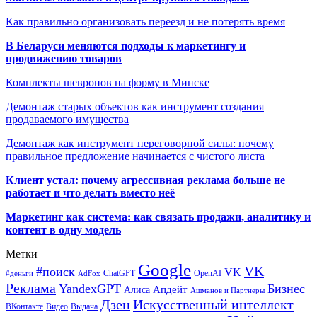
Как правильно организовать переезд и не потерять время
В Беларуси меняются подходы к маркетингу и
продвижению товаров
Комплекты шевронов на форму в Минске
Демонтаж старых объектов как инструмент создания
продаваемого имущества
Демонтаж как инструмент переговорной силы: почему
правильное предложение начинается с чистого листа
Клиент устал: почему агрессивная реклама больше не
работает и что делать вместо неё
Маркетинг как система: как связать продажи, аналитику и
контент в одну модель
Метки
Google
VK
#поиск
VK
ChatGPT
OpenAI
#деньги
AdFox
Реклама
YandexGPT
Бизнес
Апдейт
Алиса
Ашманов и Партнеры
Искусственный интеллект
Дзен
ВКонтакте
Видео
Выдача