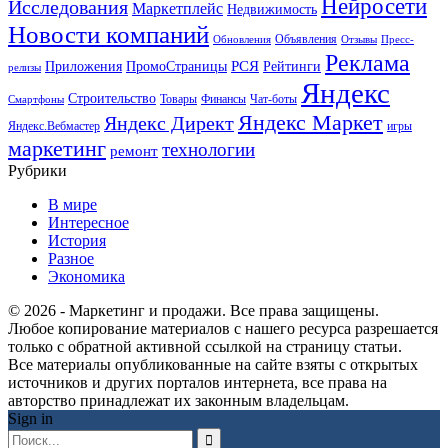
Нейросети
Исследования
Маркетплейс
Недвижимость
Новости компаний
Объявления
Обновления
Отзывы
Пресс-
Реклама
РСЯ
Приложения
ПромоСтраницы
Рейтинги
релизы
Яндекс
Строительство
Товары
Финансы
Чат-боты
Смартфоны
Яндекс Маркет
Яндекс Директ
Яндекс.Вебмастер
игры
маркетинг
технологии
ремонт
Рубрики
В мире
Интересное
История
Разное
Экономика
© 2026 - Маркетинг и продажи. Все права защищены.
Любое копирование материалов с нашего ресурса разрешается
только с обратной активной ссылкой на страницу статьи.
Все материалы опубликованные на сайте взяты с открытых
источников и других порталов интернета, все права на
авторство принадлежат их законным владельцам.
Sign in