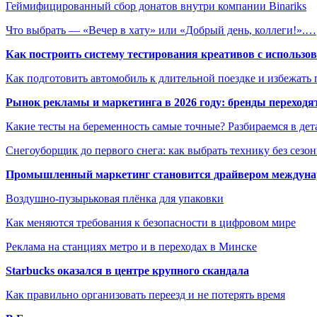
Геймифицированный сбор донатов внутри компании Binariks
Что выбрать — «Вечер в хату» или «Добрый день, коллеги!».…
Как построить систему тестирования креативов с использо
Как подготовить автомобиль к длительной поездке и избежать 
Рынок рекламы и маркетинга в 2026 году: бренды переход
Какие тесты на беременность самые точные? Разбираемся в дет
Снегоуборщик до первого снега: как выбрать технику без сезо
Промышленный маркетинг становится драйвером междунар
Воздушно-пузырьковая плёнка для упаковки
Как меняются требования к безопасности в цифровом мире
Реклама на станциях метро и в переходах в Минске
Starbucks оказался в центре крупного скандала
Как правильно организовать переезд и не потерять время