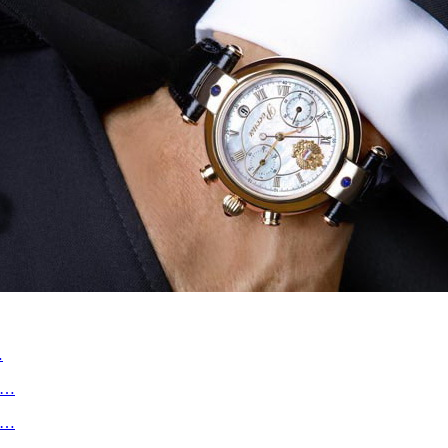
…
1…
—…