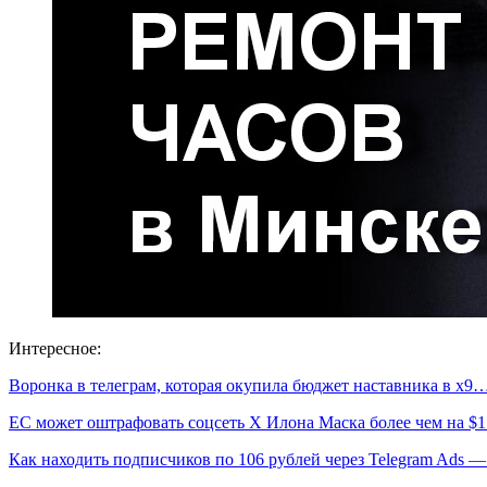
Интересное:
Воронка в телеграм, которая окупила бюджет наставника в х9
ЕС может оштрафовать соцсеть X Илона Маска более чем на $
Как находить подписчиков по 106 рублей через Telegram Ads 