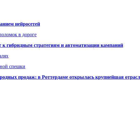
ванием нейросетей
поломок в дороге
ят к гибридным стратегиям и автоматизации кампаний
алях
нной спешки
одных продаж: в Роттердаме открылась крупнейшая отрас