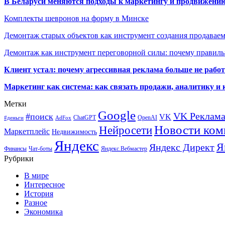
В Беларуси меняются подходы к маркетингу и продвижени
Комплекты шевронов на форму в Минске
Демонтаж старых объектов как инструмент создания продавае
Демонтаж как инструмент переговорной силы: почему правильн
Клиент устал: почему агрессивная реклама больше не работа
Маркетинг как система: как связать продажи, аналитику и 
Метки
Google
VK Реклам
#поиск
VK
ChatGPT
OpenAI
#деньги
AdFox
Новости ком
Нейросети
Маркетплейс
Недвижимость
Яндекс
Я
Яндекс Директ
Финансы
Чат-боты
Яндекс.Вебмастер
Рубрики
В мире
Интересное
История
Разное
Экономика