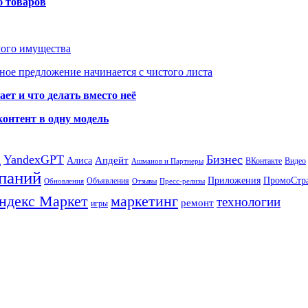
ю товаров
мого имущества
ое предложение начинается с чистого листа
ет и что делать вместо неё
контент в одну модель
а
YandexGPT
Бизнес
Апдейт
Алиса
ВКонтакте
Видео
Ашманов и Партнеры
паний
Приложения
ПромоСтр
Объявления
Обновления
Отзывы
Пресс-релизы
ндекс Маркет
маркетинг
технологии
ремонт
игры