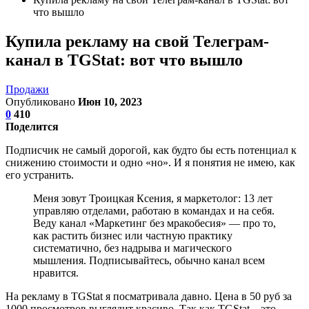
что вышло
Купила рекламу на свой Телеграм-
канал в ТGStat: вот что вышло
Продажи
Опубликовано
Июн 10, 2023
0
410
Поделится
Подписчик не самый дорогой, как будто бы есть потенциал к
снижению стоимости и одно «но». И я понятия не имею, как
его устранить.
Меня зовут Троицкая Ксения, я маркетолог: 13 лет
управляю отделами, работаю в командах и на себя.
Веду канал «Маркетинг без мракобесия» — про то,
как растить бизнес или частную практику
систематично, без надрыва и магического
мышления. Подписывайтесь, обычно канал всем
нравится.
На рекламу в ТGStat я посматривала давно. Цена в 50 руб за
1000 просмотров выглядит красиво. Так как ТGStat – это