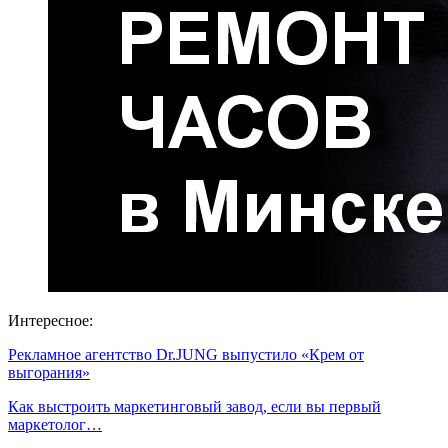
Интересное:
Рекламное агентство Dr.JUNG выпустило «Крем от
выгорания»
Как выстроить маркетинговый завод, если вы первый
маркетолог…