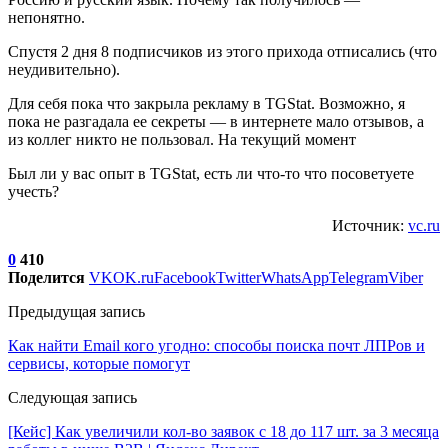
непонятно.
Спустя 2 дня 8 подписчиков из этого прихода отписались (что
неудивительно).
Для себя пока что закрыла рекламу в ТGStat. Возможно, я
пока не разгадала ее секреты — в интернете мало отзывов, а
из коллег никто не пользовал. На текущий момент
Был ли у вас опыт в ТGStat, есть ли что-то что посоветуете
учесть?
Источник:
vc.ru
0
410
Поделится
VK
OK.ru
Facebook
Twitter
WhatsApp
Telegram
Viber
Предыдущая запись
Как найти Email кого угодно: способы поиска почт ЛПРов и
сервисы, которые помогут
Следующая запись
[Кейс] Как увеличили кол-во заявок с 18 до 117 шт. за 3 месяца