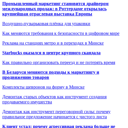
Промышленный маркетинг становится драйвером
международных продаж: в Роттердаме открылась
крупнейшая отраслевая выставка Европы
Воздушно-пузырьковая плёнка для упаковки
Как меняются требования к безопасности в цифровом мире
Реклама на станциях метро и в переходах в Минске
Starbucks оказался в центре крупного скандала
Как правильно организовать переезд и не потерять время
В Беларуси меняются подходы к маркетингу и
продвижению товаров
Комплекты шевронов на форму в Минске
Демонтаж старых объектов как инструмент создания
продаваемого имущества
Демонтаж как инструмент переговорной силы: почему
правильное предложение начинается с чистого листа
Клиент устал: почему агрессивная реклама больше не