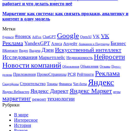
работает и что делать вместо неё
Маркетинг как система: как связать продажи, аналитику и
контент в одну модель
Метки
Google
VK
#поиск
VK
ChatGPT
OpenAI
#деньги
AdFox
Реклама
YandexGPT
Бизнес
Апдейт
Алиса
Ашманов и Партнеры
Искусственный интеллект
Дзен
ВКонтакте
Видео
Выдача
Нейросети
Исследования
Маркетплейс
Недвижимость
Новости компаний
Объявления
Обновления
Отзывы
Пресс-
Реклама
РСЯ
Приложения
ПромоСтраницы
Рейтинги
релизы
Яндекс
Строительство
Товары
Финансы
Чат-боты
Смартфоны
Яндекс Маркет
Яндекс Директ
Яндекс.Вебмастер
игры
маркетинг
технологии
ремонт
Рубрики
В мире
Интересное
История
Разное