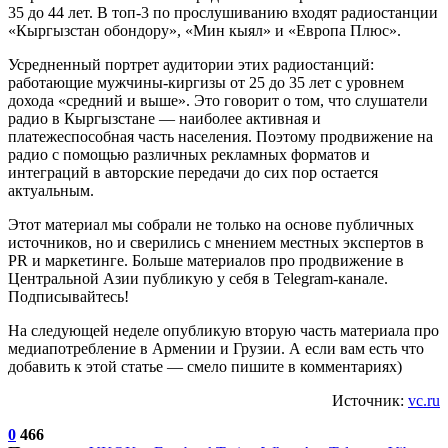
35 до 44 лет. В топ-3 по прослушиванию входят радиостанции
«Кыргызстан обондору», «Мин кыял» и «Европа Плюс».
Усредненный портрет аудитории этих радиостанций:
работающие мужчины-киргизы от 25 до 35 лет с уровнем
дохода «средний и выше». Это говорит о том, что слушатели
радио в Кыргызстане — наиболее активная и
платежеспособная часть населения. Поэтому продвижение на
радио с помощью различных рекламных форматов и
интеграций в авторские передачи до сих пор остается
актуальным.
Этот материал мы собрали не только на основе публичных
источников, но и сверились с мнением местных экспертов в
PR и маркетинге. Больше материалов про продвижение в
Центральной Азии публикую у себя в Telegram-канале.
Подписывайтесь!
На следующей неделе опубликую вторую часть материала про
медиапотребление в Армении и Грузии. А если вам есть что
добавить к этой статье — смело пишите в комментариях)
Источник:
vc.ru
0
466