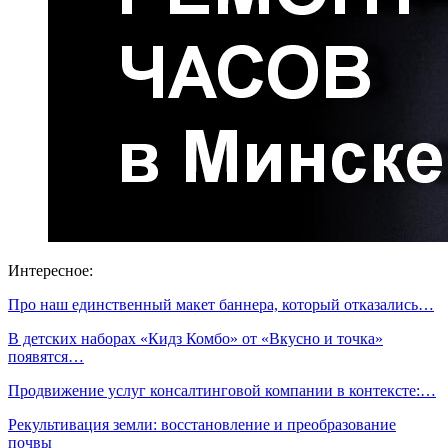
Интересное:
Про наш единственный макет баннера, который отказались…
В детских наборах «Кидз Комбо» от «Вкусно и точка»
появятся…
Продвижение услуг консалтинговой компании в контексте:…
Рекультивация земли: восстановление и преобразование
почвы