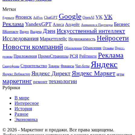
Метки
Google
VK
#поиск
VK
ChatGPT
OpenAI
#деньги
AdFox
Реклама
YandexGPT
Бизнес
Апдейт
Алиса
Ашманов и Партнеры
Искусственный интеллект
Дзен
ВКонтакте
Видео
Выдача
Нейросети
Исследования
Маркетплейс
Недвижимость
Новости компаний
Объявления
Обновления
Отзывы
Пресс-
Реклама
РСЯ
Приложения
ПромоСтраницы
Рейтинги
релизы
Яндекс
Строительство
Товары
Финансы
Чат-боты
Смартфоны
Яндекс Маркет
Яндекс Директ
Яндекс.Вебмастер
игры
маркетинг
технологии
ремонт
Рубрики
В мире
Интересное
История
Разное
Экономика
© 2026 - Маркетинг и продажи. Все права защищены.