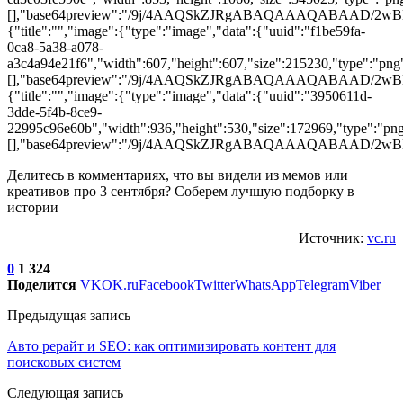
[],"base64preview":"/9j/4AAQSkZJRgABAQAAAQAB
{"title":"","image":{"type":"image","data":{"uuid":"f1be59fa-
0ca8-5a38-a078-
a3c4a94e21f6","width":607,"height":607,"size":215230,"type":"png"
[],"base64preview":"/9j/4AAQSkZJRgABAQAAAQA
{"title":"","image":{"type":"image","data":{"uuid":"3950611d-
3dde-5f4b-8ce9-
22995c96e60b","width":936,"height":530,"size":172969,"type":"png"
[],"base64preview":"/9j/4AAQSkZJRgABAQAAAQAB
Делитесь в комментариях, что вы видели из мемов или
креативов про 3 сентября? Соберем лучшую подборку в
истории
Источник:
vc.ru
0
1 324
Поделится
VK
OK.ru
Facebook
Twitter
WhatsApp
Telegram
Viber
Предыдущая запись
Авто рерайт и SEO: как оптимизировать контент для
поисковых систем
Следующая запись