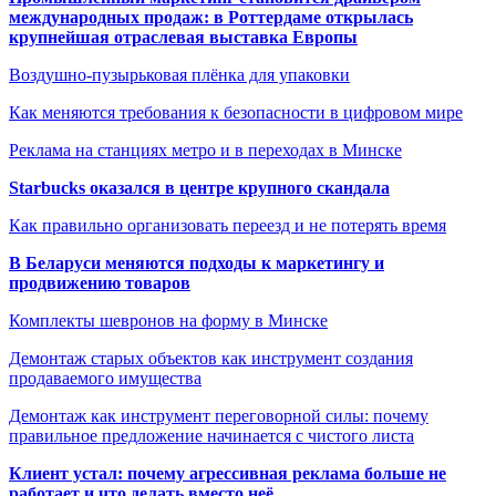
международных продаж: в Роттердаме открылась
крупнейшая отраслевая выставка Европы
Воздушно-пузырьковая плёнка для упаковки
Как меняются требования к безопасности в цифровом мире
Реклама на станциях метро и в переходах в Минске
Starbucks оказался в центре крупного скандала
Как правильно организовать переезд и не потерять время
В Беларуси меняются подходы к маркетингу и
продвижению товаров
Комплекты шевронов на форму в Минске
Демонтаж старых объектов как инструмент создания
продаваемого имущества
Демонтаж как инструмент переговорной силы: почему
правильное предложение начинается с чистого листа
Клиент устал: почему агрессивная реклама больше не
работает и что делать вместо неё