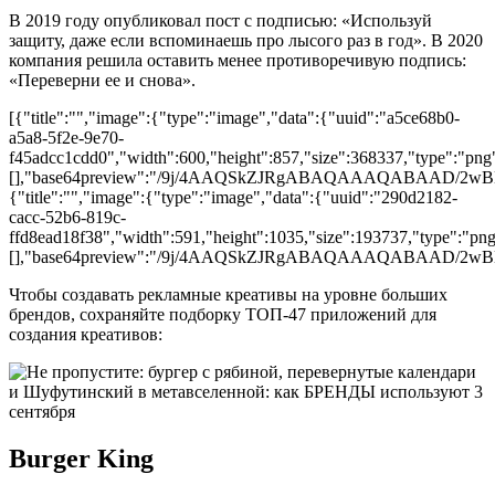
В 2019 году опубликовал пост с подписью: «Используй
защиту, даже если вспоминаешь про лысого раз в год». В 2020
компания решила оставить менее противоречивую подпись:
«Переверни ее и снова».
[{"title":"","image":{"type":"image","data":{"uuid":"a5ce68b0-
a5a8-5f2e-9e70-
f45adcc1cdd0","width":600,"height":857,"size":368337,"type":"png"
[],"base64preview":"/9j/4AAQSkZJRgABAQAAAQA
{"title":"","image":{"type":"image","data":{"uuid":"290d2182-
cacc-52b6-819c-
ffd8ead18f38","width":591,"height":1035,"size":193737,"type":"png"
[],"base64preview":"/9j/4AAQSkZJRgABAQAAAQAB
Чтобы создавать рекламные креативы на уровне больших
брендов, сохраняйте подборку ТОП-47 приложений для
создания креативов:
Burger King