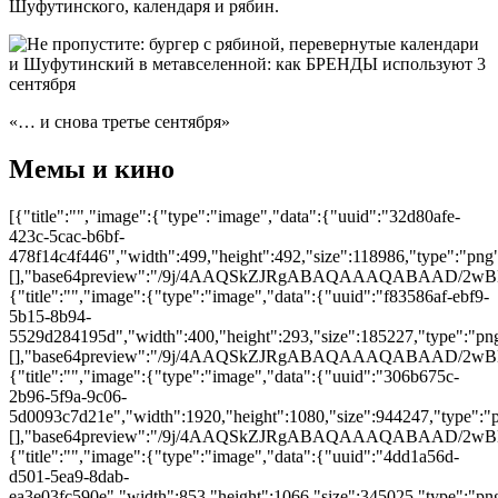
Шуфутинского, календаря и рябин.
«… и снова третье сентября»
Мемы и кино
[{"title":"","image":{"type":"image","data":{"uuid":"32d80afe-
423c-5cac-b6bf-
478f14c4f446","width":499,"height":492,"size":118986,"type":"png"
[],"base64preview":"/9j/4AAQSkZJRgABAQAAAQAB
{"title":"","image":{"type":"image","data":{"uuid":"f83586af-ebf9-
5b15-8b94-
5529d284195d","width":400,"height":293,"size":185227,"type":"png"
[],"base64preview":"/9j/4AAQSkZJRgABAQAAAQAB
{"title":"","image":{"type":"image","data":{"uuid":"306b675c-
2b96-5f9a-9c06-
5d0093c7d21e","width":1920,"height":1080,"size":944247,"type":"pn
[],"base64preview":"/9j/4AAQSkZJRgABAQAAAQA
{"title":"","image":{"type":"image","data":{"uuid":"4dd1a56d-
d501-5ea9-8dab-
ea3e03fc590e","width":853,"height":1066,"size":345025,"type":"png"