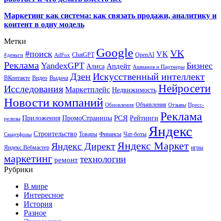
Маркетинг как система: как связать продажи, аналитику и
контент в одну модель
Метки
Google
VK
#поиск
VK
ChatGPT
OpenAI
#деньги
AdFox
Реклама
YandexGPT
Бизнес
Апдейт
Алиса
Ашманов и Партнеры
Искусственный интеллект
Дзен
ВКонтакте
Видео
Выдача
Нейросети
Исследования
Маркетплейс
Недвижимость
Новости компаний
Объявления
Обновления
Отзывы
Пресс-
Реклама
РСЯ
Приложения
ПромоСтраницы
Рейтинги
релизы
Яндекс
Строительство
Товары
Финансы
Чат-боты
Смартфоны
Яндекс Маркет
Яндекс Директ
Яндекс.Вебмастер
игры
маркетинг
технологии
ремонт
Рубрики
В мире
Интересное
История
Разное