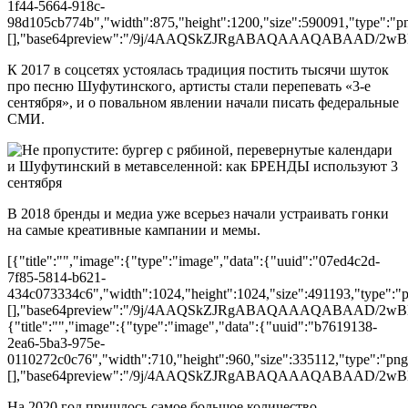
1f44-5664-918c-
98d105cb774b","width":875,"height":1200,"size":590091,"type":"png
[],"base64preview":"/9j/4AAQSkZJRgABAQAAAQAB
К 2017 в соцсетях устоялась традиция постить тысячи шуток
про песню Шуфутинского, артисты стали перепевать «3-е
сентября», и о повальном явлении начали писать федеральные
СМИ.
В 2018 бренды и медиа уже всерьез начали устраивать гонки
на самые креативные кампании и мемы.
[{"title":"","image":{"type":"image","data":{"uuid":"07ed4c2d-
7f85-5814-b621-
434c073334c6","width":1024,"height":1024,"size":491193,"type":"pn
[],"base64preview":"/9j/4AAQSkZJRgABAQAAAQA
{"title":"","image":{"type":"image","data":{"uuid":"b7619138-
2ea6-5ba3-975e-
0110272c0c76","width":710,"height":960,"size":335112,"type":"png"
[],"base64preview":"/9j/4AAQSkZJRgABAQAAAQAB
На 2020 год пришлось самое большое количество