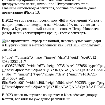
цитируемости песни, шутки про Шуфутинского стали
главным инфоповодом сентября, обогнав по охватам даже
презентацию iPhone 13.
В 2022 же году певец посетил шоу ЧБД и «Вечерний Ургант»,
на один день стал ведущим на «Москва 24», выпустил фит с
Егором Кридом и новый клип на песню. А Игорь Николаев
(автор песни) регистрирует бренд «Третье сентября».
[{"title":"","image":{"type":"image","data":{"uuid":"ece97c12-
303a-5252-a1c7-
ee839573d505","width":673,"height":735,"size":227056,"type":"png"
[],"base64preview":"/9j/4AAQSkZJRgABAQAAAQAB
{"title":"","image":{"type":"image","data":{"uuid":"e1d1672d-
d1f4-5b07-aef1-
f5bc8be0da90","width":496,"height":564,"size":509355,"type":"png"
[],"base64preview":"/9j/4AAQSkZJRgABAQAAAQAB
В 2023 певец выступит с концертом в Кремлёвском дворце.
Кстати, все билеты уже давно раскуплены.