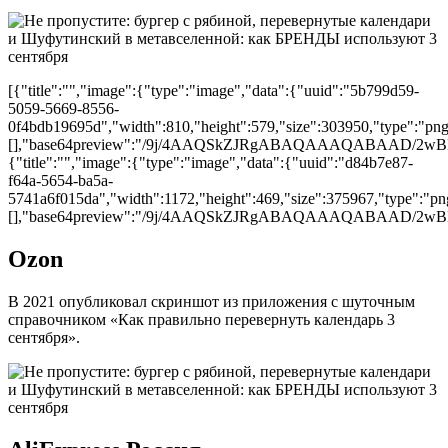
[{"title":"","image":{"type":"image","data":{"uuid":"5b799d59-
5059-5669-8556-
0f4bdb19695d","width":810,"height":579,"size":303950,"type":"png"
[],"base64preview":"/9j/4AAQSkZJRgABAQAAAQA
{"title":"","image":{"type":"image","data":{"uuid":"d84b7e87-
f64a-5654-ba5a-
5741a6f015da","width":1172,"height":469,"size":375967,"type":"png
[],"base64preview":"/9j/4AAQSkZJRgABAQAAAQAB
Ozon
В 2021 опубликовал скриншот из приложения с шуточным
справочником «Как правильно перевернуть календарь 3
сентября».