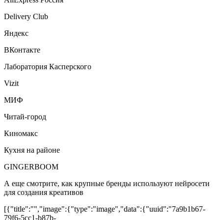
Delivery Club
Яндекс
ВКонтакте
Лаборатория Касперского
Vizit
МИФ
Читай-город
Киномакс
Кухня на районе
GINGERBOOM
А еще смотрите, как крупные бренды используют нейросети
для создания креативов
[{"title":"","image":{"type":"image","data":{"uuid":"7a9b1b67-
79f6-5cc1-b87b-