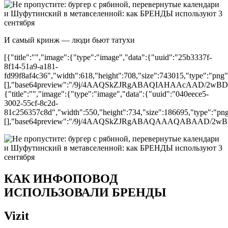
И самый кринж — люди бьют татухи
[{"title":"","image":{"type":"image","data":{"uuid":"25b3337f-
8f14-51a9-a181-
fd99f8af4c36","width":618,"height":708,"size":743015,"type":"png",
[],"base64preview":"/9j/4AAQSkZJRgABAQIAHAAc
{"title":"","image":{"type":"image","data":{"uuid":"040eece5-
3002-55cf-8c2d-
81c256357c8d","width":550,"height":734,"size":186695,"type":"png"
[],"base64preview":"/9j/4AAQSkZJRgABAQAAAQAB
КАК ИНФОПОВОД
ИСПОЛЬЗОВАЛИ БРЕНДЫ
Vizit