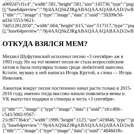
a0692d7cf1c4","width":581,"height":581,"size":145736,"type":"png"
[],"base64preview":"/9j/4AAQSkZJRgABAQAAAQAB
{"title":"","image":{"type":"image","data":{"uuid":"59209e50-
ad34-5553-9621-
7dd512812050","width":604,"height":615,"size":517317,"type":"png"
[],"base64preview":"/9j/4AAQSkZJRgABAQAAAQAB
ОТКУДА ВЗЯЛСЯ МЕМ?
Михаил Шуфутинский исполнил песню «3 сентября» аж в
1993 году. Но на тот момент песня не стала всероссийским
хитом и была популярна только среди любителей шансона.
Кстати, музыку к ней написал Игорь Крутой, а слова — Игорь
Николаев.
Ажиотаж вокруг песни постепенно начал расти только в 2015-
2016 году, именно тогда массово начали появляться мемы и
VK выпустил подарки и стикеры в честь «3 сентября».
[{"title":"","image":{"type":"image","data":{"uuid":"efcc40fc-
c543-5002-9567-
21cf677364ce","width":1999,"height":1125,"size":419846,"type":"pn
[],"base64preview":"/9j/4AAQSkZJRgABAQAAAQA
{"title":"","image":{"type":"image","data":{"uuid":"4848d18c-