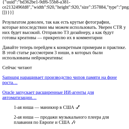
{"uuid":"bd362be1-9df6-55b8-a381-
ce2132496fd8","width":920,"height":920,"size":357884,"type":"png"
[]}}}]
Результатом доволен, так как есть крутые фотографии,
которые впоследствии мы можем использовать. Уверен CTR у
них будет высокий. Отправлю ТЗ дизайнеру, а как будут
готовы креативы — прикреплю их в комментарии
Давайте теперь перейдем к конкретным примерам и практике.
В этой статье рассмотрим 3 ниши, в которых были
использованы нейрокреативы:
Сейчас читают
Samsung наращивает производство чипов памяти на фоне
роста…
Oracle запускает расширенные ИИ‑агенты для
автоматизации…
1-ая ниша — маникюр в США 💅
2-ая ниша — продажи музыкального плеера для
плавания по Европе и США 🎶