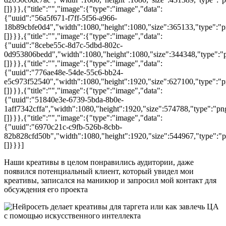
[]}}},{"title":"","image":{"type":"image","data":
{"uuid":"56a5f671-f7ff-5f56-a966-
18b89cbfe0d4","width":1080,"height":1080,"size":365133,"type":"pn
[]}}},{"title":"","image":{"type":"image","data":
{"uuid":"8cebe55c-8d7c-5dbd-802c-
0d953806bedd","width":1080,"height":1080,"size":344348,"type":"pn
[]}}},{"title":"","image":{"type":"image","data":
{"uuid":"776ae48e-54de-55c6-bb24-
e5c973f52540","width":1080,"height":1920,"size":627100,"type":"pn
[]}}},{"title":"","image":{"type":"image","data":
{"uuid":"51840e3e-6739-5bda-8b0e-
1aff7342cffa","width":1080,"height":1920,"size":574788,"type":"png
[]}}},{"title":"","image":{"type":"image","data":
{"uuid":"6970c21c-c9fb-526b-8cbb-
82b828cfd50b","width":1080,"height":1920,"size":544967,"type":"pn
[]}}}]
Наши креативы в целом понравились аудитории, даже
появился потенциальный клиент, который увидел мои
креативы, записался на маникюр и запросил мой контакт для
обсуждения его проекта