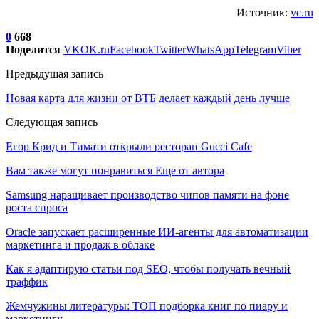
Источник:
vc.ru
0
668
Поделится
VK
OK.ru
Facebook
Twitter
WhatsApp
Telegram
Viber
Предыдущая запись
Новая карта для жизни от ВТБ делает каждый день лучше
Следующая запись
Егор Крид и Тимати открыли ресторан Gucci Cafe
Вам также могут понравиться
Еще от автора
Samsung наращивает производство чипов памяти на фоне
роста спроса
Oracle запускает расширенные ИИ‑агенты для автоматизации
маркетинга и продаж в облаке
Как я адаптирую статьи под SEO, чтобы получать вечный
траффик
Жемчужины литературы: ТОП подборка книг по пиару и
маркетингу