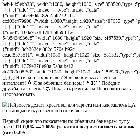
beb44b5ebb23","width":1080,"height":1080,"size":353520,"type":"pn
[]}}},{"title":"","image":{"type":"image","data":
{"uuid":"56ee60da-82e2-5027-9f1f-
ccd00c479908","width":1080,"height":1920,"size":487655,"type":"pn
[]}}},{"title":"","image":{"type":"image","data":
{"uuid":"10da9528-f784-5859-812c-
54b5434936e8","width":1080,"height":1920,"size":467539,"type":"pn
[]}}},{"title":"","image":{"type":"image","data":
{"uuid":"8cb262de-882c-570e-b92c-
eeacf8373511","width":1080,"height":1920,"size":581332,"type":"pn
[]}}},{"title":"","image":{"type":"image","data":
{"uuid":"1379e27f-e98a-5a8a-be12-
4e4989c08f58","width":1080,"height":1080,"size":298298,"type":"pn
[]}}}] На какой стороне вы? Я верю в искусственный
интеллект! 🤖 Я за обычные баннеры! 👨🏻‍🦳 Победит
дружба, как всегда! 🤝 Показать результаты Переголосовать
Проголосовать
Первый скрин это показатели по обычным баннерам, тут у
нас
CTR 0,8% — 1,08% (за клики все) и стоимость за клик
(все) 0,29$
.