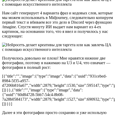
Нам сайт генерирует 4 варианта фраз и кодовых слов, которые
мы можем использовать в Midjourney, следовательно копируем
первый текст и вбиваем все это дело в Discord через функцию
/imagine. Спустя минуту ИИ выдает нам вариант из 4-ех
картинок, на основании того, что я ввел и получилось у нас
следующее:
Получилось довольно не плохо! Мне нравятся нижние две
фотографии, поэтому я нажимаю на U3 и U4, что означает —
фотография в полный рост:
[{"title":"","image":{"type":"image","data":{"uuid":"931cebed-
8984-5f35-a957-
d7206b816a67","width":2879,"height":1530,"size":595147,"type":"pn
[]}}},{"title":"","image":{"type":"image","data":
{"uuid":"60d84728-5bb7-54c4-8b08-
7a28b0584173","width":2879,"height":1527,"size":690932,"type":"pn
[]}}}]
Далее я эти фотографии просто сохраняю и уже использую