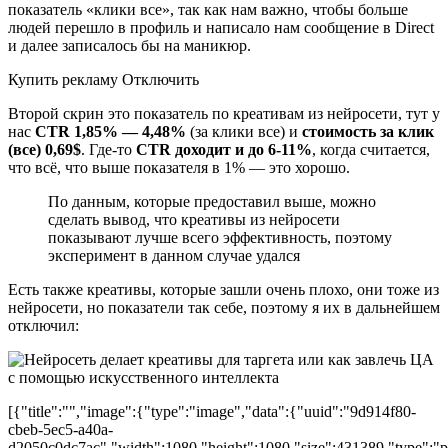
показатель «клики все», так как нам важно, чтобы больше
людей перешло в профиль и написало нам сообщение в Direct
и далее записалось бы на маникюр.
Купить рекламу Отключить
Второй скрин это показатель по креативам из нейросети, тут у
нас
CTR 1,85% — 4,48%
(за клики все) и
стоимость за клик
(все) 0,69$
. Где-то
CTR доходит и до 6-11%
, когда считается,
что всё, что выше показателя в 1% — это хорошо.
По данным, которые предоставил выше, можно
сделать вывод, что креативы из нейросети
показывают лучше всего эффективность, поэтому
эксперимент в данном случае удался
Есть также креативы, которые зашли очень плохо, они тоже из
нейросети, но показатели так себе, поэтому я их в дальнейшем
отключил:
[{"title":"","image":{"type":"image","data":{"uuid":"9d914f80-
cbeb-5ec5-a40a-
d2050c0dc7ac","width":1080,"height":1080,"size":431389,"type":"pn