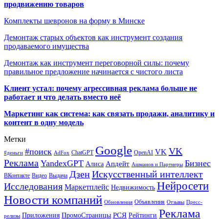
продвижению товаров
Комплекты шевронов на форму в Минске
Демонтаж старых объектов как инструмент создания
продаваемого имущества
Демонтаж как инструмент переговорной силы: почему
правильное предложение начинается с чистого листа
Клиент устал: почему агрессивная реклама больше не
работает и что делать вместо неё
Маркетинг как система: как связать продажи, аналитику и
контент в одну модель
Метки
Google
VK
#поиск
VK
ChatGPT
OpenAI
#деньги
AdFox
Реклама
YandexGPT
Бизнес
Апдейт
Алиса
Ашманов и Партнеры
Искусственный интеллект
Дзен
ВКонтакте
Видео
Выдача
Нейросети
Исследования
Маркетплейс
Недвижимость
Новости компаний
Объявления
Обновления
Отзывы
Пресс-
Реклама
РСЯ
Приложения
ПромоСтраницы
Рейтинги
релизы