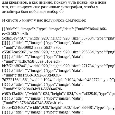
для креативов, а как именно, покажу чуть позже, но а пока
что, сгенерируем еще различные фотографии, чтобы у
дизайнера был побольше выбор 🙂
И спустя 5 минут у нас получилось следующее:
[{"title":"","image":{"type":"image","data":{"uuid":"b6a41b6f-
ee36-50b7-98fb-
5cdac6e94f97","width":920,"height":920,"size":357604,"type":"png"
[]}}},{"title":"","image":{"type":"image","data":
{"uuid":"8a0f9902-8888-5637-876c-
c55f07eac206","width":920,"height":920,"size":295384,"type":"png",
[]}}},{"title":"","image":{"type":"image","data":
{"uuid":"41db7658-83aa-516e-acf7-
bb7f7dbf82a4","width":920,"height":920,"size":271784,"type":"png"
[]}}},{"title":"","image":{"type":"image","data":
{"uuid":"fbf1f850-1692-573d-86f0-
7d772156db56","width":1024,"height":1024,"size":482772,"type":"pn
[]}}},{"title":"","image":{"type":"image","data":
{"uuid":"6a929b40-bf11-5680-a620-
e587cf3a4f8d","width":1024,"height":1024,"size":432940,"type":"png
[]}}},{"title":"","image":{"type":"image","data":
{"uuid":"a376d436-0248-563e-b1c1-
f8bce453468a","width":920,"height":920,"size":334481,"type":"png"
[]}}},{"title":"","image":{"type":"image","data":