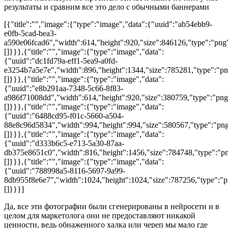
результаты и сравним все это дело с обычными баннерами
[{"title":"","image":{"type":"image","data":{"uuid":"ab54ebb9-
e0fb-5cad-bea3-
a590e06fcad6","width":614,"height":920,"size":846126,"type":"png"
[]}}},{"title":"","image":{"type":"image","data":
{"uuid":"dc1fd79a-eff1-5ea9-a0fd-
e3254b7a5e7e","width":896,"height":1344,"size":785281,"type":"png
[]}}},{"title":"","image":{"type":"image","data":
{"uuid":"e8b291aa-7348-5c66-8f83-
a986f71008dd","width":614,"height":920,"size":380759,"type":"png"
[]}}},{"title":"","image":{"type":"image","data":
{"uuid":"6488cd95-f01c-5660-a504-
88e8c96d5834","width":994,"height":994,"size":580567,"type":"png"
[]}}},{"title":"","image":{"type":"image","data":
{"uuid":"d333b6c5-e713-5a30-87aa-
db375e8651c0","width":816,"height":1456,"size":784748,"type":"png
[]}}},{"title":"","image":{"type":"image","data":
{"uuid":"788998a5-8116-5697-9a99-
8db955f8e6e7","width":1024,"height":1024,"size":787256,"type":"pn
[]}}}]
Да, все эти фотографии были сгенерированы в нейросети и в
целом для маркетолога они не предоставляют никакой
ценности, ведь обнаженного халка или череп мы мало где