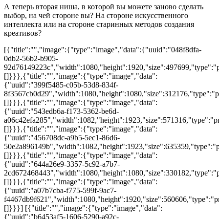
А теперь вторая ниша, в которой вы можете заново сделать
выбор, на чей стороне вы? На стороне искусственного
интеллекта или на стороне старинных методов создания
креативов?
[{"title":"","image":{"type":"image","data":{"uuid":"048f8dfa-
0db2-56b2-b905-
92d76149223c","width":1080,"height":1920,"size":497699,"type":"pn
[]}}},{"title":"","image":{"type":"image","data":
{"uuid":"399f5485-c05b-53d8-834f-
8f3567cb0d29","width":1080,"height":1080,"size":312176,"type":"pn
[]}}},{"title":"","image":{"type":"image","data":
{"uuid":"543edb6a-f173-5362-be6d-
a06c42efa285","width":1082,"height":1923,"size":571316,"type":"pn
[]}}},{"title":"","image":{"type":"image","data":
{"uuid":"456708dc-a9b5-5ec1-86d6-
50e2a896149b","width":1082,"height":1923,"size":635359,"type":"pn
[]}}},{"title":"","image":{"type":"image","data":
{"uuid":"644a26e9-3357-5c92-a7b7-
2cd672468443","width":1080,"height":1080,"size":330182,"type":"pn
[]}}},{"title":"","image":{"type":"image","data":
{"uuid":"a07b7cba-f775-599f-9ac7-
f4467db9f621","width":1080,"height":1920,"size":560606,"type":"png
[]}}}] [{"title":"","image":{"type":"image","data":
{"uuid":"b6453af5-1606-5290-a92c-