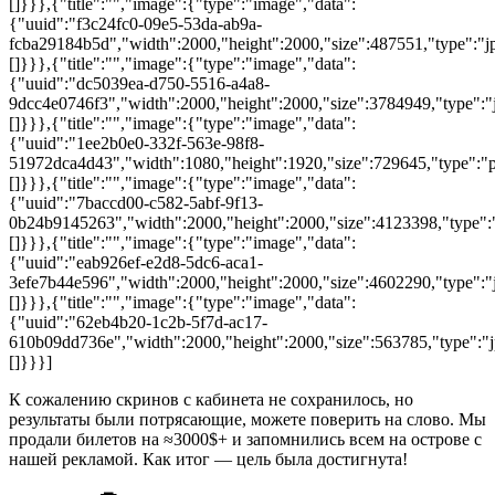
[]}}},{"title":"","image":{"type":"image","data":
{"uuid":"f3c24fc0-09e5-53da-ab9a-
fcba29184b5d","width":2000,"height":2000,"size":487551,"type":"jp
[]}}},{"title":"","image":{"type":"image","data":
{"uuid":"dc5039ea-d750-5516-a4a8-
9dcc4e0746f3","width":2000,"height":2000,"size":3784949,"type":"j
[]}}},{"title":"","image":{"type":"image","data":
{"uuid":"1ee2b0e0-332f-563e-98f8-
51972dca4d43","width":1080,"height":1920,"size":729645,"type":"pn
[]}}},{"title":"","image":{"type":"image","data":
{"uuid":"7baccd00-c582-5abf-9f13-
0b24b9145263","width":2000,"height":2000,"size":4123398,"type":"j
[]}}},{"title":"","image":{"type":"image","data":
{"uuid":"eab926ef-e2d8-5dc6-aca1-
3efe7b44e596","width":2000,"height":2000,"size":4602290,"type":"j
[]}}},{"title":"","image":{"type":"image","data":
{"uuid":"62eb4b20-1c2b-5f7d-ac17-
610b09dd736e","width":2000,"height":2000,"size":563785,"type":"jp
[]}}}]
К сожалению скринов с кабинета не сохранилось, но
результаты были потрясающие, можете поверить на слово. Мы
продали билетов на ≈3000$+ и запомнились всем на острове с
нашей рекламой. Как итог — цель была достигнута!