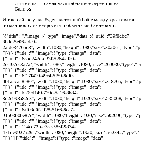
3-яя ниша — самая масштабная конференция на
Бали 🎤
И так, сейчас у нас будет настоящий battle между креативами
по маникюру из нейросети и обычными баннерами:
[{"title":"","image":{"type":"image","data":{"uuid":"39f8dbc7-
8bdd-5e06-adc9-
2afde34765e8","width":1080,"height":1080,"size":302061,"type":"pn
[]}}},{"title":"","image":{"type":"image","data":
{"uuid":"68ad242d-d33f-5264-afe0-
2ccf97ce327a","width":1080,"height":1080,"size":260939,"type":"pn
[]}}},{"title":"","image":{"type":"image","data":
{"uuid":"6f17f429-49c4-5f59-8df0-
db1a5c2a8b80","width":1080,"height":1080,"size":318765,"type":"pn
[]}}},{"title":"","image":{"type":"image","data":
{"uuid":"bb99d149-739c-5d16-8b84-
8d2c998a82e8","width":1080,"height":1920,"size":535068,"type":"pn
[]}}},{"title":"","image":{"type":"image","data":
{"uuid":"6af08d0f-2f28-5166-8ca7-
91503b0be87c","width":1080,"height":1920,"size":502990,"type":"pn
[]}}},{"title":"","image":{"type":"image","data":
{"uuid":"114cc72b-e7ee-586f-9874-
471de9927526","width":1080,"height":1920,"size":562842,"type":"pn
[]}}}] [{"title":"","image":{"type":"image","data":