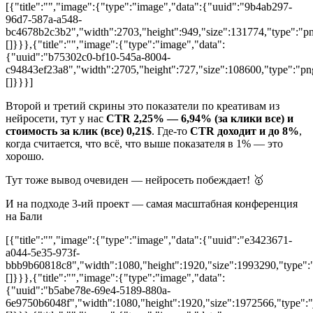
[{"title":"","image":{"type":"image","data":{"uuid":"9b4ab297-
96d7-587a-a548-
bc4678b2c3b2","width":2703,"height":949,"size":131774,"type":"png"
[]}}},{"title":"","image":{"type":"image","data":
{"uuid":"b75302c0-bf10-545a-8004-
c94843ef23a8","width":2705,"height":727,"size":108600,"type":"png"
[]}}}]
Второй и третий скрины это показатели по креативам из
нейросети, тут у нас
CTR 2,25% — 6,94% (за клики все) и
стоимость за клик (все) 0,21$
. Где-то
CTR доходит и до 8%
,
когда считается, что всё, что выше показателя в 1% — это
хорошо.
Тут тоже вывод очевиден — нейросеть побеждает! 🥇
И на подходе 3-ий проект — самая масштабная конференция
на Бали
[{"title":"","image":{"type":"image","data":{"uuid":"e3423671-
a044-5e35-973f-
bbb9b60818c8","width":1080,"height":1920,"size":1993290,"type":"j
[]}}},{"title":"","image":{"type":"image","data":
{"uuid":"b5abe78e-69e4-5189-880a-
6e9750b6048f","width":1080,"height":1920,"size":1972566,"type":"j