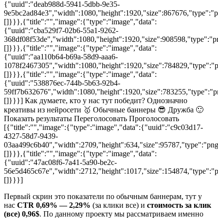
{"uuid":"deab988d-5941-5dbb-9e35-
9e5bc2ad84e3","width":1080,"height":1920,"size":867676,"type":"pn
[]}}},{"title":"","image":{"type":"image","data":
{"uuid":"cba529f7-02b6-55a1-9262-
368df08f53de","width":1080,"height":1920,"size":908598,"type":"pn
[]}}},{"title":"","image":{"type":"image","data":
{"uuid":"aa110b64-b69a-58d9-aaa6-
1078f2467305","width":1080,"height":1920,"size":784829,"type":"pn
[]}}},{"title":"","image":{"type":"image","data":
{"uuid":"538876ec-744b-5b63-92b4-
59ff7b632676","width":1080,"height":1920,"size":783255,"type":"pn
[]}}}] Как думаете, кто у нас тут победит? Однозначно
креативы из нейросети 🥇 Обычные баннеры 😎 Дружба 🙂
Показать результаты Переголосовать Проголосовать
[{"title":"","image":{"type":"image","data":{"uuid":"c9c03d17-
4327-58d7-9439-
03aa499c6b40","width":2709,"height":634,"size":95787,"type":"png",
[]}}},{"title":"","image":{"type":"image","data":
{"uuid":"47ac08f6-7a41-5a90-be2c-
56e5d465c67e","width":2712,"height":1017,"size":154874,"type":"png
[]}}}]
Первый скрин это показатели по обычным баннерам, тут у
нас
CTR 0,69% — 2,29%
(за клики все) и
стоимость за клик
(все) 0,96$
. По данному проекту мы рассматриваем именно