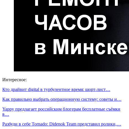
Интересное:
Кто драйвит digital в турбулентное время: шорт-лист…
Как правильно выбрать операционную систему: советы и…
Yappy предлагает российским блогерам бесплатные съёмки
в…
Разбуди в себе Tornado: Didenok Team представил ролики,…