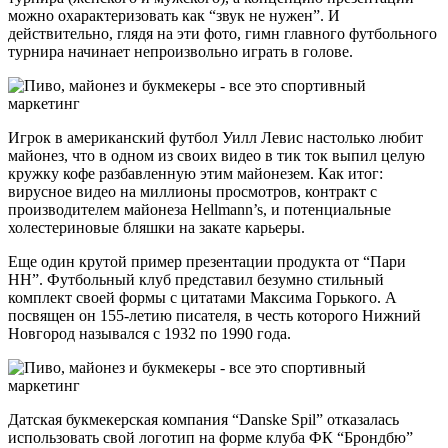
можно охарактеризовать как “звук не нужен”. И
действительно, глядя на эти фото, гимн главного футбольного
турнира начинает непроизвольно играть в голове.
Игрок в американский футбол Уилл Левис настолько любит
майонез, что в одном из своих видео в тик ток выпил целую
кружку кофе разбавленную этим майонезем. Как итог:
вирусное видео на миллионы просмотров, контракт с
производителем майонеза Hellmann’s, и потенциальные
холестериновые бляшки на закате карьеры.
Еще один крутой пример презентации продукта от “Пари
НН”. Футбольный клуб представил безумно стильный
комплект своей формы с цитатами Максима Горького. А
посвящен он 155-летию писателя, в честь которого Нижний
Новгород назывался с 1932 по 1990 года.
Датская букмекерская компания “Danske Spil” отказалась
использовать свой логотип на форме клуба ФК “Брондбю”