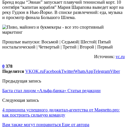
Бренд воды “Эвиан” запускает плавучий теннисный корт. 10
сентября “капитан корабля” Мария Шарапова выведет корт на
реку Гудзон в Нью-Йорке. В списке развлечений: еда, музыка
и просмотр финала Большого Шлема.
Прошлые выпуски: Восьмой | Седьмой| Шестой| Пятый
ностальгический | Четвертый | Третий | Второй | Первый
Источник:
vc.ru
0
378
Поделится
VK
OK.ru
Facebook
Twitter
WhatsApp
Telegram
Viber
Предыдущая запись
Баста стал лицом «Альфа-банка» Статьи редакции
Следующая запись
4 принципа успешного диджитал-агентства от Magnetto.pro:
как построить сильную команду
Вам также могут понравиться
Еще от автора