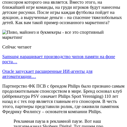
спонсором которого она является. Вместо этого, на
ближайшей игре команды, на груди игроков будут нанесены
детские рисунки. После игры каждая футболка пойдет на
аукцион, а вырученные деньги – на спасение тяжелобольных
детей. Как вам такой пример осознанного маркетинга?
Сейчас читают
Samsung наращивает производство чипов памяти на фоне
роста…
Oracle запускает расширенные ИИ‑агенты для
автоматизации…
Партнерство ФК ПСВ с брендом Philips было признано самым
продолжительным спонсорством в мире. Бренд основал клуб
(аббревиатура PSV означает Philips Sport Vereniging) 110 лет
назад и с тех пор является главным его спонсором. В честь
этого, партнеры представили ролик, где оживили памятник
Фредрику Филипсу – основателя компании Philips.
Рекламная пауза в рекламной паузе. Вот наш
телгарм-канал Skobeev Digital. Тут пишем про