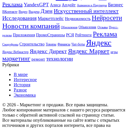
Реклама
YandexGPT
Бизнес
Апдейт
Алиса
Ашманов и Партнеры
Искусственный интеллект
Дзен
ВКонтакте
Видео
Выдача
Нейросети
Исследования
Маркетплейс
Недвижимость
Новости компаний
Объявления
Обновления
Отзывы
Пресс-
Реклама
РСЯ
Приложения
ПромоСтраницы
Рейтинги
релизы
Яндекс
Строительство
Товары
Финансы
Чат-боты
Смартфоны
Яндекс Маркет
Яндекс Директ
Яндекс.Вебмастер
игры
маркетинг
технологии
ремонт
Рубрики
В мире
Интересное
История
Разное
Экономика
© 2026 - Маркетинг и продажи. Все права защищены.
Любое копирование материалов с нашего ресурса разрешается
только с обратной активной ссылкой на страницу статьи.
Все материалы опубликованные на сайте взяты с открытых
источников и других порталов интернета, все права на