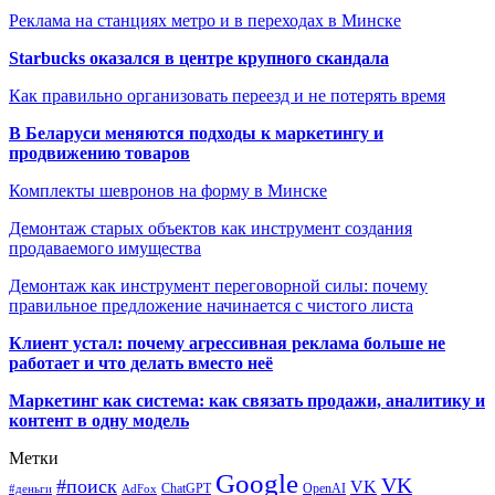
Реклама на станциях метро и в переходах в Минске
Starbucks оказался в центре крупного скандала
Как правильно организовать переезд и не потерять время
В Беларуси меняются подходы к маркетингу и
продвижению товаров
Комплекты шевронов на форму в Минске
Демонтаж старых объектов как инструмент создания
продаваемого имущества
Демонтаж как инструмент переговорной силы: почему
правильное предложение начинается с чистого листа
Клиент устал: почему агрессивная реклама больше не
работает и что делать вместо неё
Маркетинг как система: как связать продажи, аналитику и
контент в одну модель
Метки
Google
VK
#поиск
VK
ChatGPT
OpenAI
#деньги
AdFox