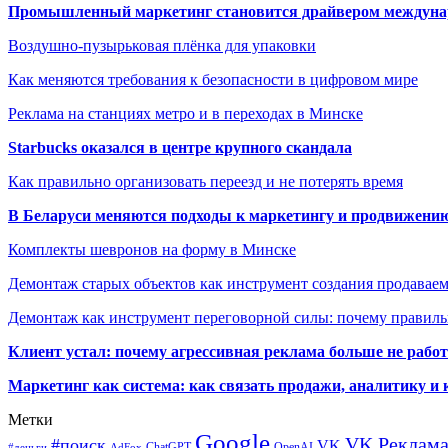
Промышленный маркетинг становится драйвером междунар
Воздушно-пузырьковая плёнка для упаковки
Как меняются требования к безопасности в цифровом мире
Реклама на станциях метро и в переходах в Минске
Starbucks оказался в центре крупного скандала
Как правильно организовать переезд и не потерять время
В Беларуси меняются подходы к маркетингу и продвижени
Комплекты шевронов на форму в Минске
Демонтаж старых объектов как инструмент создания продавае
Демонтаж как инструмент переговорной силы: почему правильн
Клиент устал: почему агрессивная реклама больше не работа
Маркетинг как система: как связать продажи, аналитику и 
Метки
Google
VK Реклам
#поиск
VK
ChatGPT
OpenAI
#деньги
AdFox