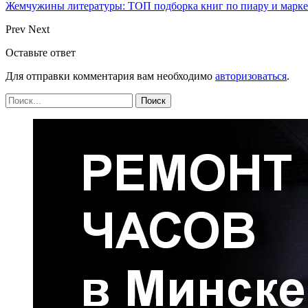
Жемчужины литературы: ТОП подборка книг по пиару и марк
Prev
Next
Оставьте ответ
Для отправки комментария вам необходимо
авторизоваться
.