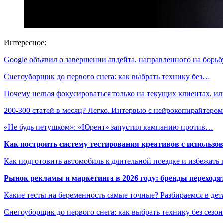
Интересное:
Google объявил о завершении апдейта, направленного на борь
Снегоуборщик до первого снега: как выбрать технику без…
Почему нельзя фокусироваться только на текущих клиентах, 
200-300 статей в месяц? Легко. Интервью с нейрокопирайтеро
«Не будь петушком»: «Юрент» запустил кампанию против…
Как построить систему тестирования креативов с использо
Как подготовить автомобиль к длительной поездке и избежать 
Рынок рекламы и маркетинга в 2026 году: бренды переход
Какие тесты на беременность самые точные? Разбираемся в дет
Снегоуборщик до первого снега: как выбрать технику без сезо