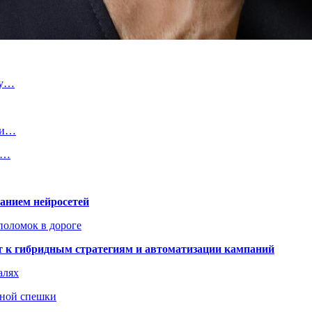
бу…
или…
м…
ванием нейросетей
поломок в дороге
ят к гибридным стратегиям и автоматизации кампаний
алях
нной спешки