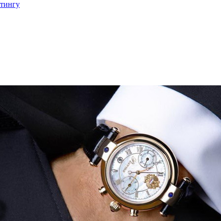
етингу