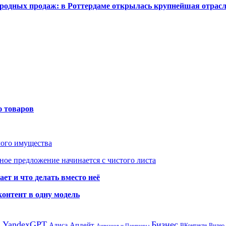
одных продаж: в Роттердаме открылась крупнейшая отрас
ю товаров
мого имущества
ое предложение начинается с чистого листа
ет и что делать вместо неё
контент в одну модель
а
YandexGPT
Бизнес
Апдейт
Алиса
ВКонтакте
Видео
Ашманов и Партнеры