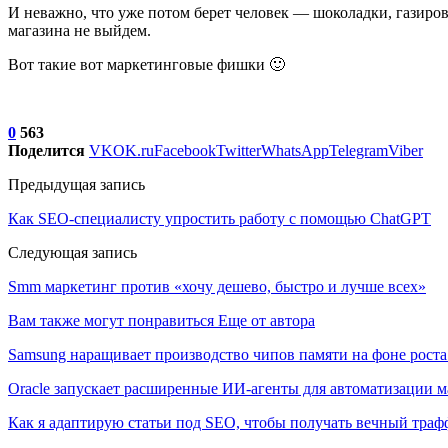
И неважно, что уже потом берет человек — шоколадки, газиро
магазина не выйдем.
Вот такие вот маркетинговые фишки 🙂
0
563
Поделится
VK
OK.ru
Facebook
Twitter
WhatsApp
Telegram
Viber
Предыдущая запись
Как SEO-специалисту упростить работу с помощью ChatGPT
Следующая запись
Smm маркетинг против «хочу дешево, быстро и лучше всех»
Вам также могут понравиться
Еще от автора
Samsung наращивает производство чипов памяти на фоне роста
Oracle запускает расширенные ИИ‑агенты для автоматизации м
Как я адаптирую статьи под SEO, чтобы получать вечный тра