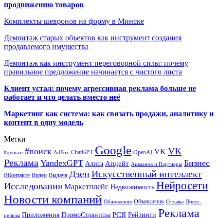
продвижению товаров
Комплекты шевронов на форму в Минске
Демонтаж старых объектов как инструмент создания
продаваемого имущества
Демонтаж как инструмент переговорной силы: почему
правильное предложение начинается с чистого листа
Клиент устал: почему агрессивная реклама больше не
работает и что делать вместо неё
Маркетинг как система: как связать продажи, аналитику и
контент в одну модель
Метки
Google
VK
#поиск
VK
ChatGPT
OpenAI
#деньги
AdFox
Реклама
YandexGPT
Бизнес
Апдейт
Алиса
Ашманов и Партнеры
Искусственный интеллект
Дзен
ВКонтакте
Видео
Выдача
Нейросети
Исследования
Маркетплейс
Недвижимость
Новости компаний
Объявления
Обновления
Отзывы
Пресс-
Реклама
РСЯ
Приложения
ПромоСтраницы
Рейтинги
релизы