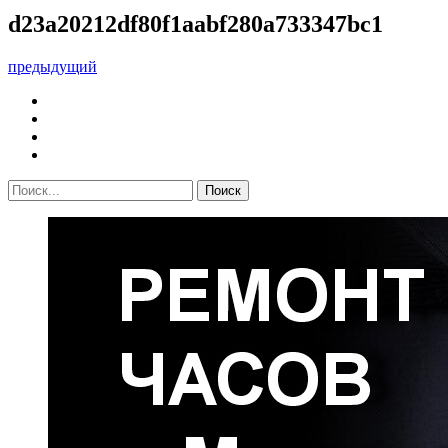
d23a20212df80f1aabf280a733347bc1
предыдущий