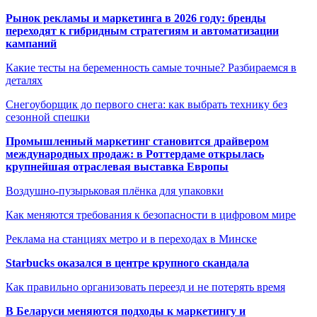
Рынок рекламы и маркетинга в 2026 году: бренды
переходят к гибридным стратегиям и автоматизации
кампаний
Какие тесты на беременность самые точные? Разбираемся в
деталях
Снегоуборщик до первого снега: как выбрать технику без
сезонной спешки
Промышленный маркетинг становится драйвером
международных продаж: в Роттердаме открылась
крупнейшая отраслевая выставка Европы
Воздушно-пузырьковая плёнка для упаковки
Как меняются требования к безопасности в цифровом мире
Реклама на станциях метро и в переходах в Минске
Starbucks оказался в центре крупного скандала
Как правильно организовать переезд и не потерять время
В Беларуси меняются подходы к маркетингу и