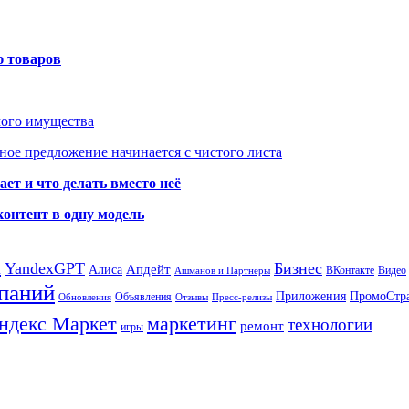
ю товаров
мого имущества
ое предложение начинается с чистого листа
ет и что делать вместо неё
контент в одну модель
а
YandexGPT
Бизнес
Апдейт
Алиса
ВКонтакте
Видео
Ашманов и Партнеры
паний
Приложения
ПромоСтр
Объявления
Обновления
Отзывы
Пресс-релизы
ндекс Маркет
маркетинг
технологии
ремонт
игры