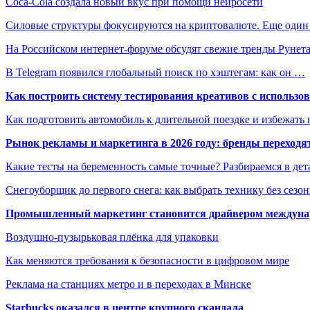
Coca-Cola создала новый вкус при помощи нейросети
Силовые структуры фокусируются на криптовалюте. Еще оди
На Российском интернет-форуме обсудят свежие тренды Рунет
В Telegram появился глобальный поиск по хэштегам: как он …
Как построить систему тестирования креативов с использо
Как подготовить автомобиль к длительной поездке и избежать 
Рынок рекламы и маркетинга в 2026 году: бренды переход
Какие тесты на беременность самые точные? Разбираемся в дет
Снегоуборщик до первого снега: как выбрать технику без сезо
Промышленный маркетинг становится драйвером междунар
Воздушно-пузырьковая плёнка для упаковки
Как меняются требования к безопасности в цифровом мире
Реклама на станциях метро и в переходах в Минске
Starbucks оказался в центре крупного скандала