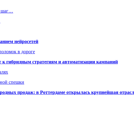
н шаг…
а
ванием нейросетей
поломок в дороге
ят к гибридным стратегиям и автоматизации кампаний
алях
нной спешки
одных продаж: в Роттердаме открылась крупнейшая отрас