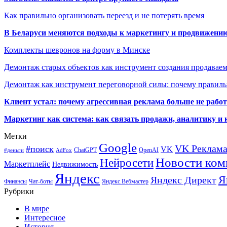
Как правильно организовать переезд и не потерять время
В Беларуси меняются подходы к маркетингу и продвижени
Комплекты шевронов на форму в Минске
Демонтаж старых объектов как инструмент создания продавае
Демонтаж как инструмент переговорной силы: почему правильн
Клиент устал: почему агрессивная реклама больше не работа
Маркетинг как система: как связать продажи, аналитику и 
Метки
Google
VK Реклам
#поиск
VK
ChatGPT
OpenAI
#деньги
AdFox
Новости ком
Нейросети
Маркетплейс
Недвижимость
Яндекс
Я
Яндекс Директ
Финансы
Чат-боты
Яндекс.Вебмастер
Рубрики
В мире
Интересное
История