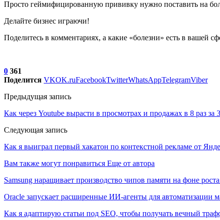
Просто геймифицированную прививку нужно поставить на боль
Делайте бизнес играючи!
Поделитесь в комментариях, а какие «болезни» есть в вашей с
0
361
Поделится
VK
OK.ru
Facebook
Twitter
WhatsApp
Telegram
Viber
Предыдущая запись
Как через Youtube вырасти в просмотрах и продажах в 8 раз за 
Следующая запись
Как я выиграл первый хакатон по контекстной рекламе от Янд
Вам также могут понравиться
Еще от автора
Samsung наращивает производство чипов памяти на фоне роста
Oracle запускает расширенные ИИ‑агенты для автоматизации м
Как я адаптирую статьи под SEO, чтобы получать вечный тра