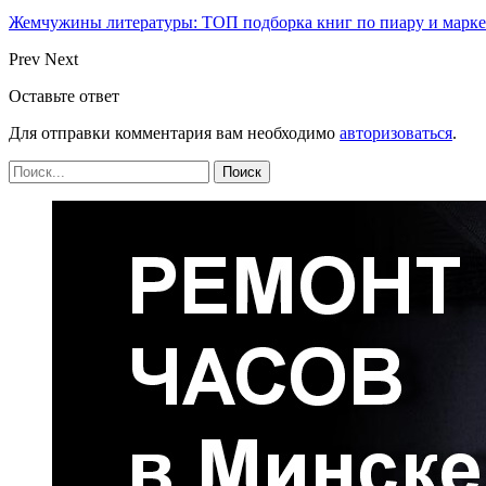
Жемчужины литературы: ТОП подборка книг по пиару и марк
Prev
Next
Оставьте ответ
Для отправки комментария вам необходимо
авторизоваться
.