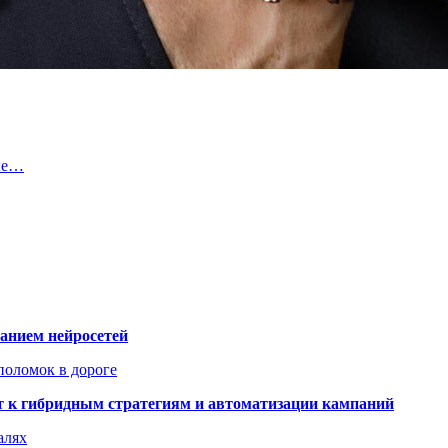
вые…
ванием нейросетей
поломок в дороге
ят к гибридным стратегиям и автоматизации кампаний
алях