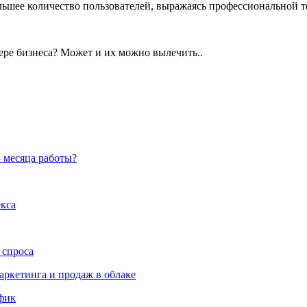
шее количество пользователей, выражаясь профессиональной т
фере бизнеса? Может и их можно вылечить..
3 месяца работы?
екса
 спроса
аркетинга и продаж в облаке
ффик