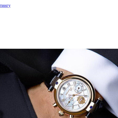
етингу