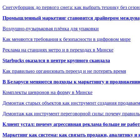
Снегоуборщик до первого снега: как выбрать технику без сезо
Промышленный маркетинг становится драйвером междунар
Воздушно-пузырьковая плёнка для упаковки
Как меняются требования к безопасности в цифровом мире
Реклама на станциях метро и в переходах в Минске
Starbucks оказался в центре крупного скандала
Как правильно организовать переезд и не потерять время
В Беларуси меняются подходы к маркетингу и продвижени
Комплекты шевронов на форму в Минске
Демонтаж старых объектов как инструмент создания продавае
Демонтаж как инструмент переговорной силы: почему правильн
Клиент устал: почему агрессивная реклама больше не работа
Маркетинг как система: как связать продажи, аналитику и 