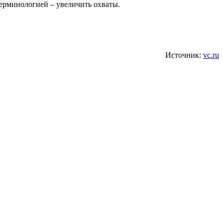
ерминологией – увеличить охваты.
Источник:
vc.ru