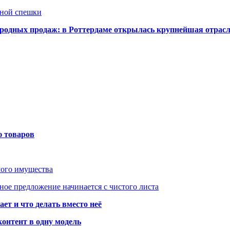
нной спешки
одных продаж: в Роттердаме открылась крупнейшая отрас
ю товаров
мого имущества
ое предложение начинается с чистого листа
ет и что делать вместо неё
контент в одну модель