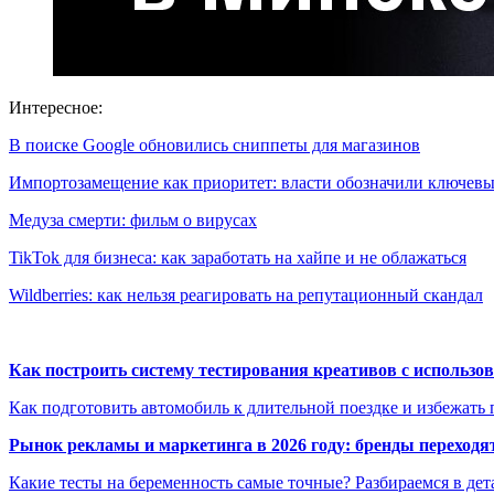
Интересное:
В поиске Google обновились сниппеты для магазинов
Импортозамещение как приоритет: власти обозначили ключе
Медуза смерти: фильм о вирусах
TikTok для бизнеса: как заработать на хайпе и не облажаться
Wildberries: как нельзя реагировать на репутационный скандал
Как построить систему тестирования креативов с использо
Как подготовить автомобиль к длительной поездке и избежать 
Рынок рекламы и маркетинга в 2026 году: бренды переход
Какие тесты на беременность самые точные? Разбираемся в дет