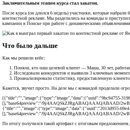
Заключительным этапом курса стал хакатон.
После курса (он длился 6 недель) участники, которые набрали
контекстной рекламе. Мы разделились на команды и приступи
кампании в Поиске при работе с динамическими объявлениями
Что было дальше
Как мы решили кейс:
Поняли, кто наш целевой клиент — Маша, 30 лет, работает
Исследовали конкурентов и выявили 3 ключевых момента
Проанализировали статистику, предоставленную клиентом,
Кажется, звучит просто. На деле мы с командой проделали огр
[{"title":"","image":{"type":"image","data":{"uuid":"9bc94755-319
[],"base64preview":"/9j/4AAQSkZJRgABAQAAAQA
{"title":"","image":{"type":"image","data":{"uuid":"2013d955-69e4
[],"base64preview":"/9j/4AAQSkZJRgABAQAAAQA
По итогу получился такой артефакт с итоговым предложением 