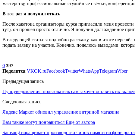
мастерству, профессиональные студийные съёмки, конференции
В тот раз я получил отказ.
После хакатона организаторы курса пригласили меня провести 
тут), он прошёл просто отлично. Я получил долгожданное приг
В следующей статье я подробно расскажу, как в итоге перешёл в
подать заявку на участие. Конечно, поделюсь выводами, которы
0
397
Поделится
VK
OK.ru
Facebook
Twitter
WhatsApp
Telegram
Viber
Предыдущая запись
Пуш-уведомления: пользователь сам захочет оставить их вклю
Следующая запись
Яндекс Маркет обновил управление витриной магазина
Вам также могут понравиться
Еще от автора
Samsung наращивает производство чипов памяти на фоне роста