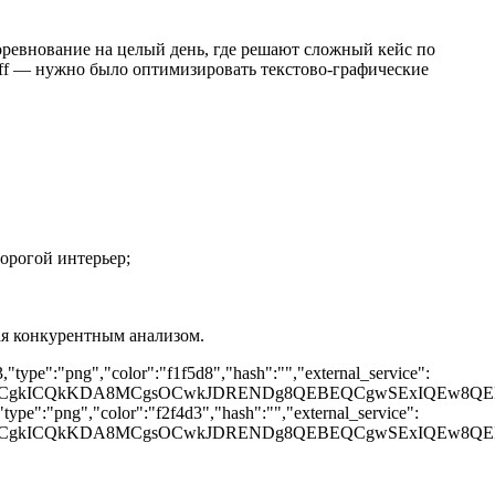
соревнование на целый день, где решают сложный кейс по
off — нужно было оптимизировать текстово-графические
дорогой интерьер;
ая конкурентным анализом.
type":"png","color":"f1f5d8","hash":"","external_service":
CQgKCgkICQkKDA8MCgsOCwkJDRENDg8QEBEQCgwSExIQ
ype":"png","color":"f2f4d3","hash":"","external_service":
GCQgKCgkICQkKDA8MCgsOCwkJDRENDg8QEBEQCgwSExI