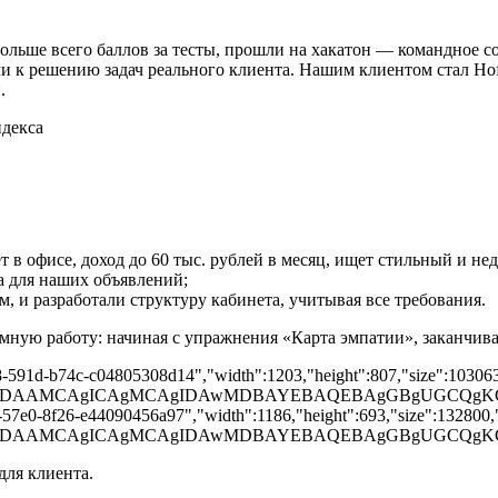
 больше всего баллов за тесты, прошли на хакатон — командное 
ли к решению задач реального клиента. Нашим клиентом стал H
.
 в офисе, доход до 60 тыс. рублей в месяц, ищет стильный и не
 для наших объявлений;
 и разработали структуру кабинета, учитывая все требования.
омную работу: начиная с упражнения «Карта эмпатии», заканчив
8-591d-b74c-c04805308d14","width":1203,"height":807,"size":103063,"
BAAD/2wBDAAMCAgICAgMCAgIDAwMDBAYEBAQEBAgGBgUG
-57e0-8f26-e44090456a97","width":1186,"height":693,"size":132800,"t
BAAD/2wBDAAMCAgICAgMCAgIDAwMDBAYEBAQEBAgGBgU
для клиента.