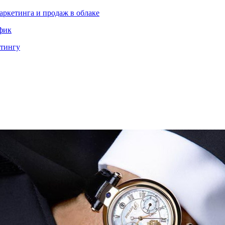
аркетинга и продаж в облаке
ффик
етингу