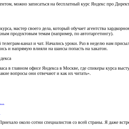
ментом, можно записаться на бесплатный курс Яндекс про Директ 
курса, мастер своего дела, который обучает агентства хардкорн
жным продуктовым темам (например, по автотаргетингу).
 телеграм-канал и чат. Начались уроки. Раз в неделю нам присы
ись и напрямую влияли на шансы попасть на хакатон.
аса в главном офисе Яндекса в Москве, где спикеры курса вы
акие вопросы они отвечают и как их читать».
а…
…
риехало около сотни специалистов со всей страны. Я даже встр