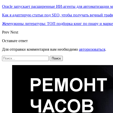
Oracle запускает расширенные ИИ‑агенты для автоматизации м
Как я адаптирую статьи под SEO, чтобы получать вечный тра
Жемчужины литературы: ТОП подборка книг по пиару и марк
Prev
Next
Оставьте ответ
Для отправки комментария вам необходимо
авторизоваться
.