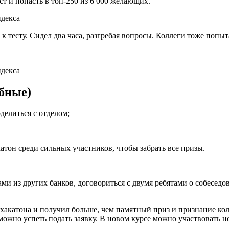
ст и попасть в топ-250 из 6 000 желающих.
 к тесту. Сидел два часа, разгребая вопросы. Коллеги тоже попы
бные)
делиться с отделом;
катон среди сильных участников, чтобы забрать все призы.
ми из других банков, договориться с двумя ребятами о собеседо
 хакатона и получил больше, чем памятный приз и признание ко
 можно успеть подать заявку. В новом курсе можно участвовать н