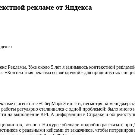
екстной рекламе от Яндекса
кс Рекламы. Уже около 5 лет я занимаюсь контекстной рекламой, 
урс «Контекстная реклама со звёздочкой» для продвинутых специ
екламе в агентстве «СберМаркетинг» и, несмотря на менеджерску
 работы регулярно сталкивался с одной проблемой: было много н
вести на выполнение KPI. А информации в Справке и общедоступ
иалистов, вот она. На курсе обещали подробно рассказать про Д
стников с реальными кейсами от заказчиков, чтобы потренироват