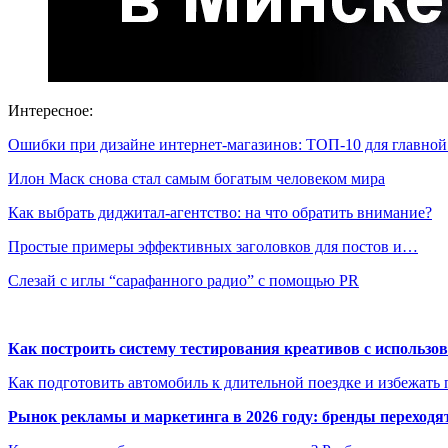
Интересное:
Ошибки при дизайне интернет-магазинов: ТОП-10 для главно
Илон Маск снова стал самым богатым человеком мира
Как выбрать диджитал-агентство: на что обратить внимание?
Простые примеры эффективных заголовков для постов и…
Слезай с иглы “сарафанного радио” с помощью PR
Как построить систему тестирования креативов с использо
Как подготовить автомобиль к длительной поездке и избежать 
Рынок рекламы и маркетинга в 2026 году: бренды переход