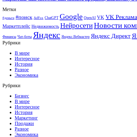
Метки
Google
VK Реклам
#поиск
VK
ChatGPT
OpenAI
#деньги
AdFox
Новости ком
Нейросети
Маркетплейс
Недвижимость
Яндекс
Я
Яндекс Директ
Финансы
Чат-боты
Яндекс.Вебмастер
Рубрики
В мире
Интересное
История
Разное
Экономика
Рубрики
Бизнес
В мире
Интересное
История
Маркетинг
Продажи
Разное
Экономика