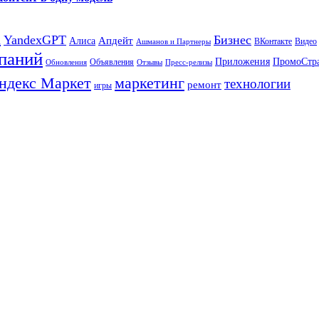
а
YandexGPT
Бизнес
Апдейт
Алиса
ВКонтакте
Видео
Ашманов и Партнеры
паний
Приложения
ПромоСтр
Объявления
Обновления
Отзывы
Пресс-релизы
ндекс Маркет
маркетинг
технологии
ремонт
игры