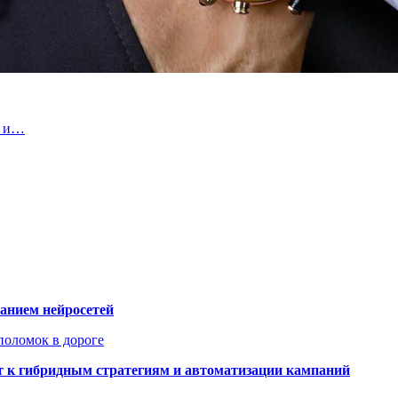
й и…
ванием нейросетей
поломок в дороге
ят к гибридным стратегиям и автоматизации кампаний