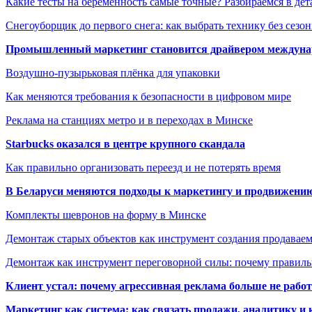
Какие тесты на беременность самые точные? Разбираемся в дет
Снегоуборщик до первого снега: как выбрать технику без сезо
Промышленный маркетинг становится драйвером междунар
Воздушно-пузырьковая плёнка для упаковки
Как меняются требования к безопасности в цифровом мире
Реклама на станциях метро и в переходах в Минске
Starbucks оказался в центре крупного скандала
Как правильно организовать переезд и не потерять время
В Беларуси меняются подходы к маркетингу и продвижени
Комплекты шевронов на форму в Минске
Демонтаж старых объектов как инструмент создания продавае
Демонтаж как инструмент переговорной силы: почему правильн
Клиент устал: почему агрессивная реклама больше не работа
Маркетинг как система: как связать продажи, аналитику и 