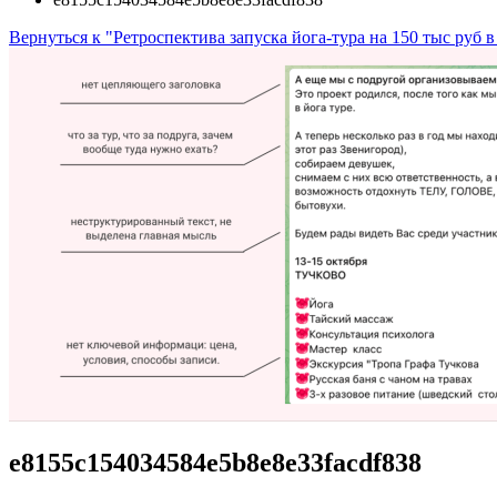
Вернуться к "Ретроспектива запуска йога-тура на 150 тыс руб в
e8155c154034584e5b8e8e33facdf838