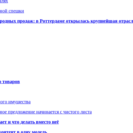
алях
нной спешки
одных продаж: в Роттердаме открылась крупнейшая отрас
ю товаров
мого имущества
ое предложение начинается с чистого листа
ет и что делать вместо неё
контент в одну модель