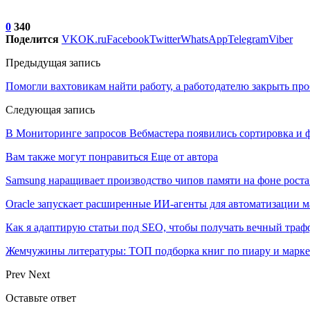
0
340
Поделится
VK
OK.ru
Facebook
Twitter
WhatsApp
Telegram
Viber
Предыдущая запись
Помогли вахтовикам найти работу, а работодателю закрыть пр
Следующая запись
В Мониторинге запросов Вебмастера появились сортировка и ф
Вам также могут понравиться
Еще от автора
Samsung наращивает производство чипов памяти на фоне роста
Oracle запускает расширенные ИИ‑агенты для автоматизации м
Как я адаптирую статьи под SEO, чтобы получать вечный тра
Жемчужины литературы: ТОП подборка книг по пиару и марк
Prev
Next
Оставьте ответ