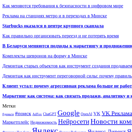
Как меняются требования к безопасности в цифровом мире
Реклама на станциях метро и в переходах в Минске
Starbucks оказался в центре крупного скандала
Как правильно организовать переезд и не потерять время
В Беларуси меняются подходы к маркетингу и продвижени
Комплекты шевронов на форму в Минске
Демонтаж старых объектов как инструмент создания продавае
Демонтаж как инструмент переговорной силы: почему правильн
Клиент устал: почему агрессивная реклама больше не работа
Маркетинг как система: как связать продажи, аналитику и 
Метки
Google
VK Реклам
#поиск
VK
ChatGPT
OpenAI
#деньги
AdFox
Новости ком
Нейросети
Маркетплейс
Недвижимость
Яндекс
Я
Яндекс Директ