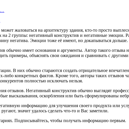
а…
…
ожет жаловаться на архитектуру здания, кто-то просто выплеснет
х на 2 группы: негативный конструктив и негативные эмоции. Р
ину негатива. Эмоции тоже её имеют, но докапываться дольше.
ктив обычно имеет основания и аргументы. Автор такого отзыва н
дить примеры, объяснять свои ожидания и сравнивать с другим
ии. В них обычно стараются создать отрицательное впечатление
их-либо конкретных фактов. Кроме того, авторы таких отзывов
онкурентов полностью исключать нельзя.
ания отзывов. Негативный конструктив обычно выглядят профес
рубые высказывания, оскорбления или быть сформулированы неб
негативную информацию для улучшения своего продукта или услу
 ругают, значит удалось сделать что-то и Вас заметили.
тариях. Подписывайтесь, чтобы получать информацию первым.