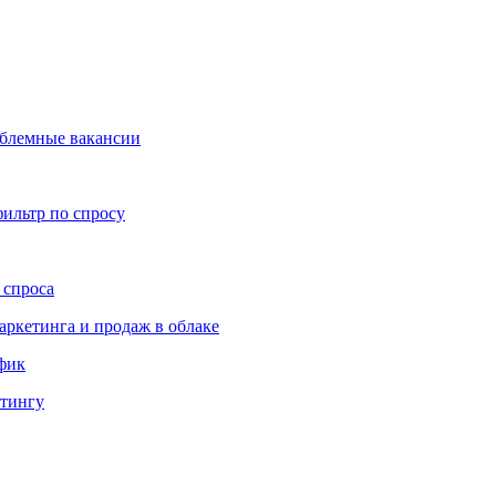
облемные вакансии
ильтр по спросу
 спроса
аркетинга и продаж в облаке
ффик
етингу