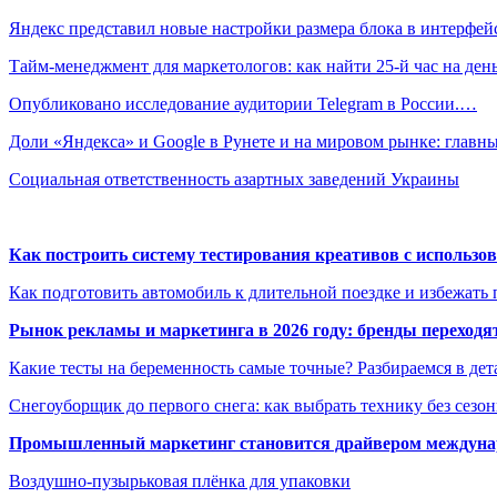
Яндекс представил новые настройки размера блока в интерфе
Тайм-менеджмент для маркетологов: как найти 25-й час на ден
Опубликовано исследование аудитории Telegram в России.…
Доли «Яндекса» и Google в Рунете и на мировом рынке: глав
Социальная ответственность азартных заведений Украины
Как построить систему тестирования креативов с использо
Как подготовить автомобиль к длительной поездке и избежать 
Рынок рекламы и маркетинга в 2026 году: бренды переход
Какие тесты на беременность самые точные? Разбираемся в дет
Снегоуборщик до первого снега: как выбрать технику без сезо
Промышленный маркетинг становится драйвером междунар
Воздушно-пузырьковая плёнка для упаковки