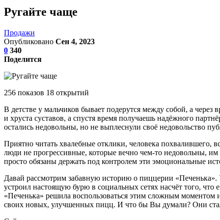
Ругайте чаще
Продажи
Опубликовано
Сен 4, 2023
0
340
Поделится
256 показов 18 открытий
В детстве у мальчиков бывает подерутся между собой, а через в
и хруста суставов, а спустя время получаешь надёжного парт
остались недовольны, но не выплеснули своё недовольство пуб
Приятно читать хвалебные отклики, человека похвалившего, вс
люди не прогрессивные, которые вечно чем-то недовольны, им н
просто обязаны держать под контролем эти эмоциональные ист
Давай рассмотрим забавную историю о пиццерии «Печенька». У 
устроил настоящую бурю в социальных сетях насчёт того, что е
«Печенька» решила воспользоваться этим сложным моментом и 
своих новых, улучшенных пицц. И что бы Вы думали? Они стал