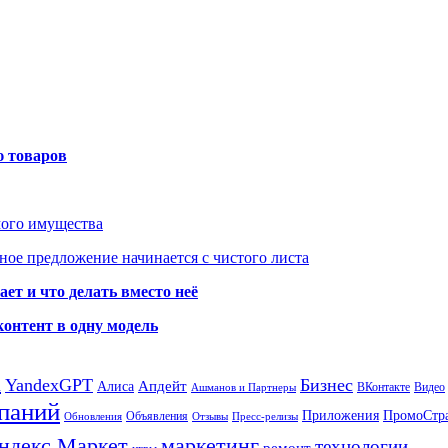
ю товаров
мого имущества
ое предложение начинается с чистого листа
ет и что делать вместо неё
контент в одну модель
а
YandexGPT
Бизнес
Апдейт
Алиса
ВКонтакте
Видео
Ашманов и Партнеры
паний
Приложения
ПромоСтр
Объявления
Обновления
Отзывы
Пресс-релизы
ндекс Маркет
маркетинг
технологии
ремонт