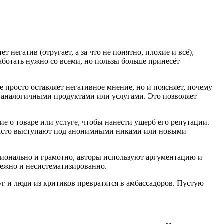
 негатив (отругает, а за что не понятно, плохие и всё),
аботать нужно со всеми, но пользы больше принесёт
е просто оставляет негативное мнение, но и поясняет, почему
и аналогичными продуктами или услугами. Это позволяет
 о товаре или услуге, чтобы нанести ущерб его репутации.
 часто выступают под анонимными никами или новыми
сионально и грамотно, авторы используют аргументацию и
режно и несистематизированно.
г и люди из критиков превратятся в амбассадоров. Пустую