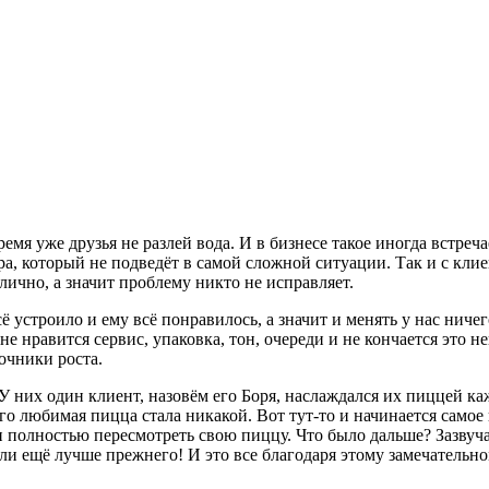
ремя уже друзья не разлей вода. И в бизнесе такое иногда встре
нёра, который не подведёт в самой сложной ситуации. Так и с 
лично, а значит проблему никто не исправляет.
ё устроило и ему всё понравилось, а значит и менять у нас нич
е нравится сервис, упаковка, тон, очереди и не кончается это 
очники роста.
них один клиент, назовём его Боря, наслаждался их пиццей каж
го любимая пицца стала никакой. Вот тут-то и начинается самое 
полностью пересмотреть свою пиццу. Что было дальше? Зазвуча
и ещё лучше прежнего! И это все благодаря этому замечательно