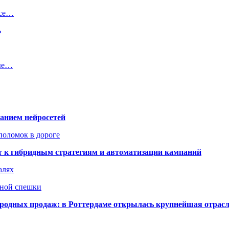
йсе…
ь
ные…
ванием нейросетей
поломок в дороге
ят к гибридным стратегиям и автоматизации кампаний
алях
нной спешки
одных продаж: в Роттердаме открылась крупнейшая отрас