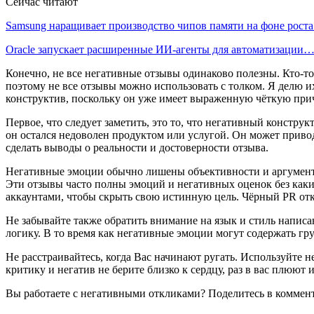
Сейчас читают
Samsung наращивает производство чипов памяти на фоне рост
Oracle запускает расширенные ИИ‑агенты для автоматизации
Конечно, не все негативные отзывы одинаково полезны. Кто-то м
поэтому не все отзывы можно использовать с толком. Я делю и
конструктив, поскольку он уже имеет выраженную чёткую прич
Первое, что следует заметить, это то, что негативный констру
он остался недоволен продуктом или услугой. Он может приво
сделать выводы о реальности и достоверности отзыва.
Негативные эмоции обычно лишены объективности и аргументац
Эти отзывы часто полны эмоций и негативных оценок без как
аккаунтами, чтобы скрыть свою истинную цель. Чёрный PR отк
Не забывайте также обратить внимание на язык и стиль напис
логику. В то время как негативные эмоции могут содержать г
Не расстраивайтесь, когда Вас начинают ругать. Используйте 
критику и негатив не берите близко к сердцу, раз в вас плюют и
Вы работаете с негативными откликами? Поделитесь в коммен