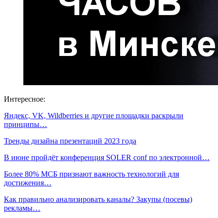
Интересное:
Яндекс, VK, Wildberries и другие площадки раскрыли
принципы…
Тренды дизайна презентаций 2023 года
В июне пройдёт конференция SOLER conf по электронной…
Более 80% МСБ признают важность технологий для
достижения…
Как правильно анализировать каналы? Закупы (посевы)
рекламы…