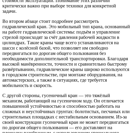
стоимости эксплуатации. Понимание этих различий
критически важно при выборе техники для конкретной
задачи.
Во втором абзаце стоит подробнее рассмотреть
гидравлический кран. Это мобильный тип крана, основанный
на работе гидравлической системы: подъём и управление
стрелой происходят за счёт давления рабочей жидкости в
цилиндрах. Такие краны чаще всего устанавливаются на
шасси с колёсной базой, что позволяет им свободно
передвигаться по дорогам общего пользования без
необходимости дополнительной транспортировки. Благодаря
высокой манёвренности, точности и сравнительно быстрому
развёртыванию, гидравлические краны широко используются
в городском строительстве, при монтаже оборудования, на
автомастерских, а также в ситуациях, где требуется
мобильность и скорость.
С другой стороны, гусеничный кран — это тяжёлый
механизм, работающий на гусеничном ходу. Он отличается
повышенной устойчивостью и способностью работать на
сложных и неустойчивых грунтах: болотистых, песчаных или
строительных площадках с нестабильным основанием. Из-за
своей конструкции гусеничный кран не может передвигаться
по дорогам общего пользования — его доставляют на
площадку разобранным, с использованием специального