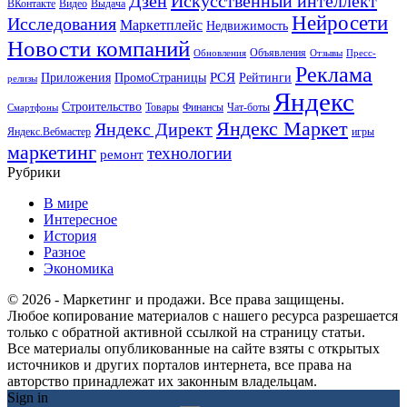
Искусственный интеллект
Дзен
ВКонтакте
Видео
Выдача
Нейросети
Исследования
Маркетплейс
Недвижимость
Новости компаний
Объявления
Обновления
Отзывы
Пресс-
Реклама
РСЯ
Приложения
ПромоСтраницы
Рейтинги
релизы
Яндекс
Строительство
Товары
Финансы
Чат-боты
Смартфоны
Яндекс Маркет
Яндекс Директ
Яндекс.Вебмастер
игры
маркетинг
технологии
ремонт
Рубрики
В мире
Интересное
История
Разное
Экономика
© 2026 - Маркетинг и продажи. Все права защищены.
Любое копирование материалов с нашего ресурса разрешается
только с обратной активной ссылкой на страницу статьи.
Все материалы опубликованные на сайте взяты с открытых
источников и других порталов интернета, все права на
авторство принадлежат их законным владельцам.
Sign in