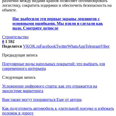
различий между видами кранов позволяет оптимизировать
логистику, сократить издержки и обеспечить безопасность на
объекте.
Нас выбесили эти первые экраны лендингов с
основными ошибками. Мы взяли и сделали как
надо. Смотрите до/после
Строительство
0
1 592
Поделится
VK
OK.ru
Facebook
Twitter
WhatsApp
Telegram
Viber
Предыдущая запись
Популярные виды напольных покрытий: что выбрать для
современного интерьера
Следующая запись
Усложнение цифрового старта: как это отражается на
экосистеме маркетинга
Вам также могут понравиться
Еще от автора
Как подготовить автомобиль к длительной поездке и избежать
поломок в дороге