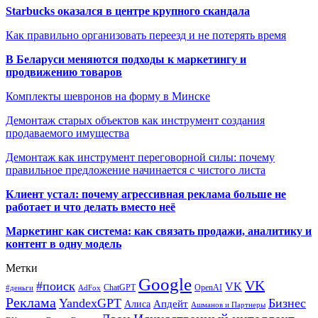
Starbucks оказался в центре крупного скандала
Как правильно организовать переезд и не потерять время
В Беларуси меняются подходы к маркетингу и
продвижению товаров
Комплекты шевронов на форму в Минске
Демонтаж старых объектов как инструмент создания
продаваемого имущества
Демонтаж как инструмент переговорной силы: почему
правильное предложение начинается с чистого листа
Клиент устал: почему агрессивная реклама больше не
работает и что делать вместо неё
Маркетинг как система: как связать продажи, аналитику и
контент в одну модель
Метки
Google
VK
#поиск
VK
ChatGPT
OpenAI
#деньги
AdFox
Реклама
YandexGPT
Бизнес
Апдейт
Алиса
Ашманов и Партнеры