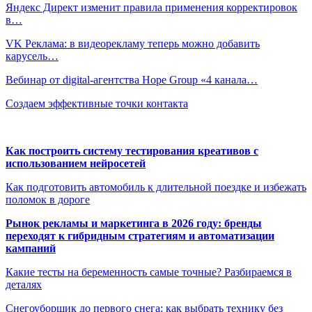
Яндекс Директ изменит правила применения корректировок
в…
VK Реклама: в видеорекламу теперь можно добавить
карусель…
Вебинар от digital-агентства Hope Group «4 канала…
Создаем эффективные точки контакта
Как построить систему тестирования креативов с
использованием нейросетей
Как подготовить автомобиль к длительной поездке и избежать
поломок в дороге
Рынок рекламы и маркетинга в 2026 году: бренды
переходят к гибридным стратегиям и автоматизации
кампаний
Какие тесты на беременность самые точные? Разбираемся в
деталях
Снегоуборщик до первого снега: как выбрать технику без