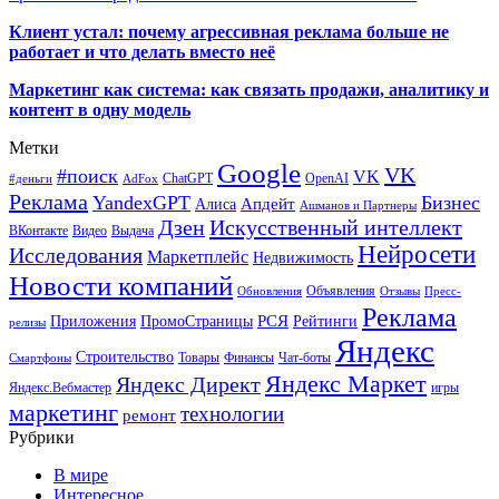
Клиент устал: почему агрессивная реклама больше не
работает и что делать вместо неё
Маркетинг как система: как связать продажи, аналитику и
контент в одну модель
Метки
Google
VK
#поиск
VK
ChatGPT
OpenAI
#деньги
AdFox
Реклама
YandexGPT
Бизнес
Апдейт
Алиса
Ашманов и Партнеры
Искусственный интеллект
Дзен
ВКонтакте
Видео
Выдача
Нейросети
Исследования
Маркетплейс
Недвижимость
Новости компаний
Объявления
Обновления
Отзывы
Пресс-
Реклама
РСЯ
Приложения
ПромоСтраницы
Рейтинги
релизы
Яндекс
Строительство
Товары
Финансы
Чат-боты
Смартфоны
Яндекс Маркет
Яндекс Директ
Яндекс.Вебмастер
игры
маркетинг
технологии
ремонт
Рубрики
В мире
Интересное