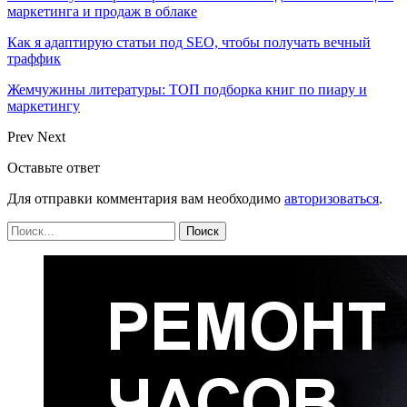
маркетинга и продаж в облаке
Как я адаптирую статьи под SEO, чтобы получать вечный
траффик
Жемчужины литературы: ТОП подборка книг по пиару и
маркетингу
Prev
Next
Оставьте ответ
Для отправки комментария вам необходимо
авторизоваться
.