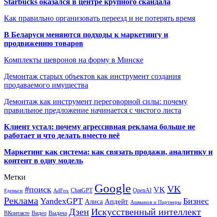
Starbucks оказался в центре крупного скандала
Как правильно организовать переезд и не потерять время
В Беларуси меняются подходы к маркетингу и
продвижению товаров
Комплекты шевронов на форму в Минске
Демонтаж старых объектов как инструмент создания
продаваемого имущества
Демонтаж как инструмент переговорной силы: почему
правильное предложение начинается с чистого листа
Клиент устал: почему агрессивная реклама больше не
работает и что делать вместо неё
Маркетинг как система: как связать продажи, аналитику и
контент в одну модель
Метки
Google
VK
#поиск
VK
ChatGPT
OpenAI
#деньги
AdFox
Реклама
YandexGPT
Бизнес
Апдейт
Алиса
Ашманов и Партнеры
Искусственный интеллект
Дзен
ВКонтакте
Видео
Выдача