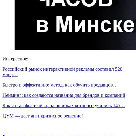
Интересное:
Российский рынок интерактивной рекламы составил 520
млрд…
Быстро и эффективно: метод, как обучить продавцов…
Нейминг: как создаются названия для брендов и компаний
Как я стал франчайзи, на ошибках которого учились 145…
ЦУМ — дает антикризисное решение!