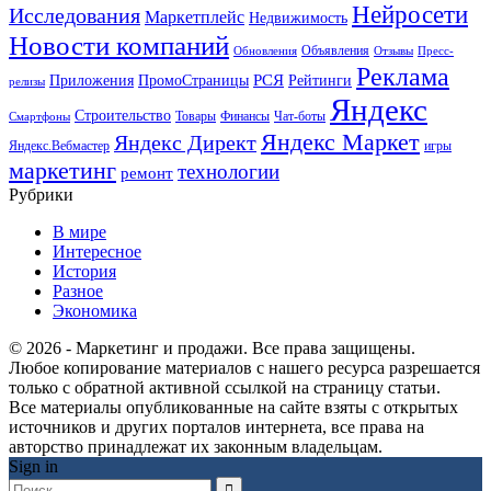
Нейросети
Исследования
Маркетплейс
Недвижимость
Новости компаний
Объявления
Обновления
Отзывы
Пресс-
Реклама
РСЯ
Приложения
ПромоСтраницы
Рейтинги
релизы
Яндекс
Строительство
Товары
Финансы
Чат-боты
Смартфоны
Яндекс Маркет
Яндекс Директ
Яндекс.Вебмастер
игры
маркетинг
технологии
ремонт
Рубрики
В мире
Интересное
История
Разное
Экономика
© 2026 - Маркетинг и продажи. Все права защищены.
Любое копирование материалов с нашего ресурса разрешается
только с обратной активной ссылкой на страницу статьи.
Все материалы опубликованные на сайте взяты с открытых
источников и других порталов интернета, все права на
авторство принадлежат их законным владельцам.
Sign in