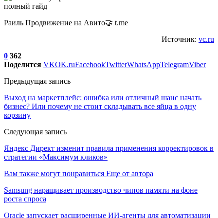
Раиль Продвижение на Авито🤝 t.me
Источник:
vc.ru
0
362
Поделится
VK
OK.ru
Facebook
Twitter
WhatsApp
Telegram
Viber
Предыдущая запись
Выход на маркетплейс: ошибка или отличный шанс начать
бизнес? Или почему не стоит складывать все яйца в одну
корзину
Следующая запись
Яндекс Директ изменит правила применения корректировок в
стратегии «Максимум кликов»
Вам также могут понравиться
Еще от автора
Samsung наращивает производство чипов памяти на фоне
роста спроса
Oracle запускает расширенные ИИ‑агенты для автоматизации