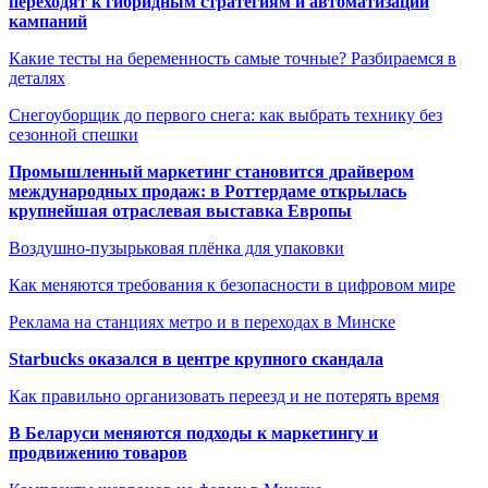
переходят к гибридным стратегиям и автоматизации
кампаний
Какие тесты на беременность самые точные? Разбираемся в
деталях
Снегоуборщик до первого снега: как выбрать технику без
сезонной спешки
Промышленный маркетинг становится драйвером
международных продаж: в Роттердаме открылась
крупнейшая отраслевая выставка Европы
Воздушно-пузырьковая плёнка для упаковки
Как меняются требования к безопасности в цифровом мире
Реклама на станциях метро и в переходах в Минске
Starbucks оказался в центре крупного скандала
Как правильно организовать переезд и не потерять время
В Беларуси меняются подходы к маркетингу и
продвижению товаров