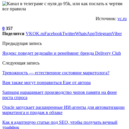
Источник:
vc.ru
0
357
Поделится
VK
OK.ru
Facebook
Twitter
WhatsApp
Telegram
Viber
Предыдущая запись
Яндекс поведет редизайн и ренейминг бренда Delivery Club
Следующая запись
Тревожность — естественное состояние маркетолога?
Вам также могут понравиться
Еще от автора
Samsung наращивает производство чипов памяти на фоне
роста спроса
Oracle запускает расширенные ИИ‑агенты для автоматизации
маркетинга и продаж в облаке
Как я адаптирую статьи под SEO, чтобы получать вечный
траффик