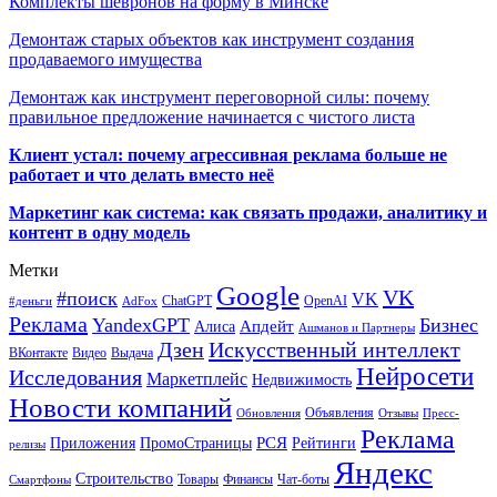
Комплекты шевронов на форму в Минске
Демонтаж старых объектов как инструмент создания
продаваемого имущества
Демонтаж как инструмент переговорной силы: почему
правильное предложение начинается с чистого листа
Клиент устал: почему агрессивная реклама больше не
работает и что делать вместо неё
Маркетинг как система: как связать продажи, аналитику и
контент в одну модель
Метки
Google
VK
#поиск
VK
ChatGPT
OpenAI
#деньги
AdFox
Реклама
YandexGPT
Бизнес
Апдейт
Алиса
Ашманов и Партнеры
Искусственный интеллект
Дзен
ВКонтакте
Видео
Выдача
Нейросети
Исследования
Маркетплейс
Недвижимость
Новости компаний
Объявления
Обновления
Отзывы
Пресс-
Реклама
РСЯ
Приложения
ПромоСтраницы
Рейтинги
релизы
Яндекс
Строительство
Товары
Финансы
Чат-боты
Смартфоны