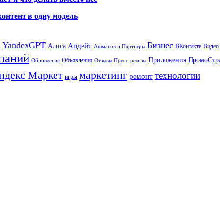
контент в одну модель
а
YandexGPT
Бизнес
Апдейт
Алиса
ВКонтакте
Видео
Ашманов и Партнеры
паний
Приложения
ПромоСтр
Объявления
Обновления
Отзывы
Пресс-релизы
ндекс Маркет
маркетинг
технологии
ремонт
игры