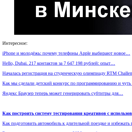
Интересное:
iPhone и молодёжь: почему телефоны Apple выбирают новое…
Hello, Dubai. 217 контактов за 7 647 198 рублей: опыт…
Началась регистрация на студенческую олимпиаду RTM Chall
Как мы сделали детский конкурс по программированию и чут
Яндекс Браузер теперь может генерировать субтитры для…
Как построить систему тестирования креативов с использо
Как подготовить автомобиль к длительной поездке и избежать 