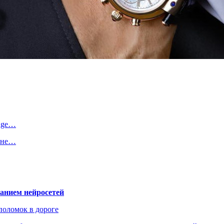
enge…
ь не…
ванием нейросетей
поломок в дороге