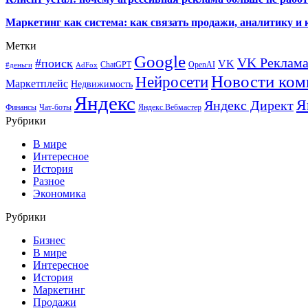
Маркетинг как система: как связать продажи, аналитику и 
Метки
Google
VK Реклам
#поиск
VK
ChatGPT
OpenAI
#деньги
AdFox
Новости ком
Нейросети
Маркетплейс
Недвижимость
Яндекс
Я
Яндекс Директ
Финансы
Чат-боты
Яндекс.Вебмастер
Рубрики
В мире
Интересное
История
Разное
Экономика
Рубрики
Бизнес
В мире
Интересное
История
Маркетинг
Продажи