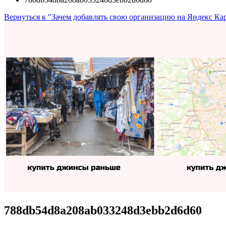
Вернуться к "Зачем добавлять свою организацию на Яндекс Карт
788db54d8a208ab033248d3ebb2d6d60