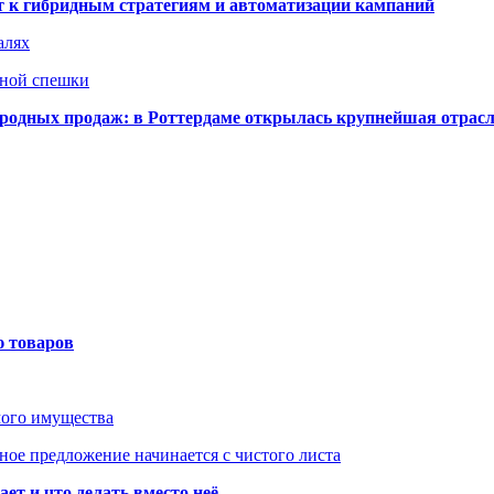
ят к гибридным стратегиям и автоматизации кампаний
алях
нной спешки
одных продаж: в Роттердаме открылась крупнейшая отрас
ю товаров
мого имущества
ое предложение начинается с чистого листа
ет и что делать вместо неё