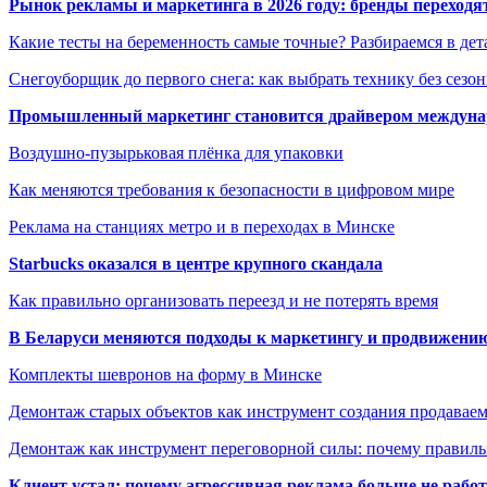
Рынок рекламы и маркетинга в 2026 году: бренды переход
Какие тесты на беременность самые точные? Разбираемся в дет
Снегоуборщик до первого снега: как выбрать технику без сезо
Промышленный маркетинг становится драйвером междунар
Воздушно-пузырьковая плёнка для упаковки
Как меняются требования к безопасности в цифровом мире
Реклама на станциях метро и в переходах в Минске
Starbucks оказался в центре крупного скандала
Как правильно организовать переезд и не потерять время
В Беларуси меняются подходы к маркетингу и продвижени
Комплекты шевронов на форму в Минске
Демонтаж старых объектов как инструмент создания продавае
Демонтаж как инструмент переговорной силы: почему правильн
Клиент устал: почему агрессивная реклама больше не работа