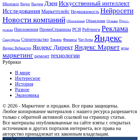
Искусственный интеллект
Дзен
ВКонтакте
Видео
Выдача
Нейросети
Исследования
Маркетплейс
Недвижимость
Новости компаний
Объявления
Обновления
Отзывы
Пресс-
Реклама
РСЯ
Приложения
ПромоСтраницы
Рейтинги
релизы
Яндекс
Строительство
Товары
Финансы
Чат-боты
Смартфоны
Яндекс Маркет
Яндекс Директ
Яндекс.Вебмастер
игры
маркетинг
технологии
ремонт
Рубрики
В мире
Интересное
История
Разное
Экономика
© 2026 - Маркетинг и продажи. Все права защищены.
Любое копирование материалов с нашего ресурса разрешается
только с обратной активной ссылкой на страницу статьи.
Все материалы опубликованные на сайте взяты с открытых
источников и других порталов интернета, все права на
авторство принадлежат их законным владельцам.
Sign in