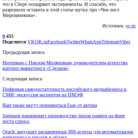
что в Сбере поощряют эксперименты. И спасибо, что
разрешили оставить в этой статье шутку про «Чек-лист
Мирошникова».
Источник:
vc.ru
0
455
Поделится
VK
OK.ru
Facebook
Twitter
WhatsApp
Telegram
Viber
Предыдущая запись
Интервью с Павлом Моляновым, руководителем агентства
контент-маркетинга «Сделаем»
Следующая запись
Цифровая самодостаточность российского медиабизнеса и
СМИ: дискуссия экспертов на ПМЭФ
Вам также могут понравиться
Еще от автора
Samsung наращивает производство чипов памяти на фоне
роста спроса
Oracle запускает расширенные ИИ‑агенты для автоматизации
маркетинга и продаж в облаке