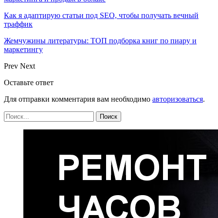
Как я адаптирую статьи под SEO, чтобы получать вечный
траффик
Жемчужины литературы: ТОП подборка книг по пиару и
маркетингу
Prev
Next
Оставьте ответ
Для отправки комментария вам необходимо
авторизоваться
.