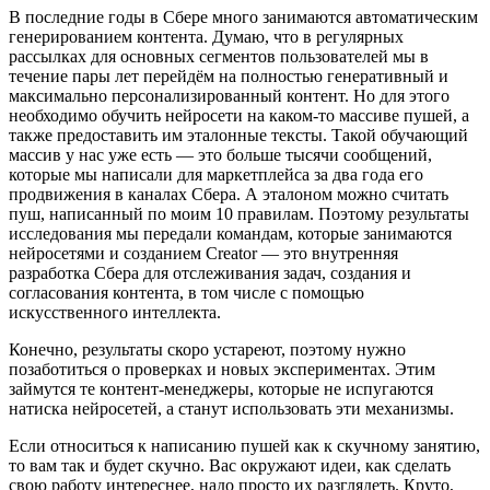
В последние годы в Сбере много занимаются автоматическим
генерированием контента. Думаю, что в регулярных
рассылках для основных сегментов пользователей мы в
течение пары лет перейдём на полностью генеративный и
максимально персонализированный контент. Но для этого
необходимо обучить нейросети на каком-то массиве пушей, а
также предоставить им эталонные тексты. Такой обучающий
массив у нас уже есть — это больше тысячи сообщений,
которые мы написали для маркетплейса за два года его
продвижения в каналах Сбера. А эталоном можно считать
пуш, написанный по моим 10 правилам. Поэтому результаты
исследования мы передали командам, которые занимаются
нейросетями и созданием Creator — это внутренняя
разработка Сбера для отслеживания задач, создания и
согласования контента, в том числе с помощью
искусственного интеллекта.
Конечно, результаты скоро устареют, поэтому нужно
позаботиться о проверках и новых экспериментах. Этим
займутся те контент-менеджеры, которые не испугаются
натиска нейросетей, а станут использовать эти механизмы.
Если относиться к написанию пушей как к скучному занятию,
то вам так и будет скучно. Вас окружают идеи, как сделать
свою работу интереснее, надо просто их разглядеть. Круто,