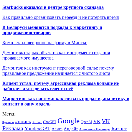
Starbucks оказался в центре крупного скандала
Как правильно организовать переезд и не потерять время
В Беларуси меняются подходы к маркетингу и
продвижению товаров
Комплекты шевронов на форму в Минске
Демонтаж старых объектов как инструмент создания
продаваемого имущества
Демонтаж как инструмент переговорной силы: почему
правильное предложение начинается с чистого листа
Клиент устал: почему агрессивная реклама больше не
работает и что делать вместо неё
Маркетинг как система: как связать продажи, аналитику и
контент в одну модель
Метки
Google
VK
#поиск
VK
ChatGPT
OpenAI
#деньги
AdFox
Реклама
YandexGPT
Бизнес
Апдейт
Алиса
Ашманов и Партнеры