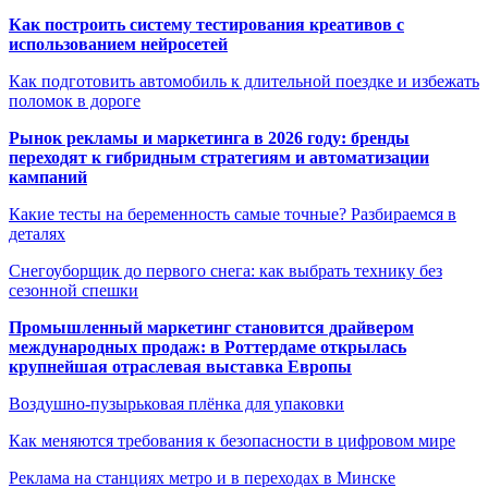
Как построить систему тестирования креативов с
использованием нейросетей
Как подготовить автомобиль к длительной поездке и избежать
поломок в дороге
Рынок рекламы и маркетинга в 2026 году: бренды
переходят к гибридным стратегиям и автоматизации
кампаний
Какие тесты на беременность самые точные? Разбираемся в
деталях
Снегоуборщик до первого снега: как выбрать технику без
сезонной спешки
Промышленный маркетинг становится драйвером
международных продаж: в Роттердаме открылась
крупнейшая отраслевая выставка Европы
Воздушно-пузырьковая плёнка для упаковки
Как меняются требования к безопасности в цифровом мире
Реклама на станциях метро и в переходах в Минске