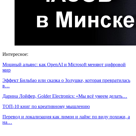
Интересное:
Мощный альянс: как OpenAI и Microsoft меняют цифровой
мир
Эффект Бильбао или сказка о Золушке, которая превратилась
в…
Дарина Лойфер, Golder Electronics: «Мы всё умеем делать…
ТОП-10 книг по креативному мышлению
Перевод и локализация как лимон и лайм: по виду похожи, а
на…