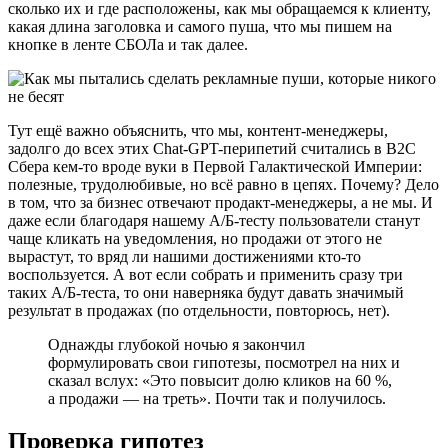
сколько их и где расположены, как мы обращаемся к клиенту,
какая длина заголовка и самого пуша, что мы пишем на
кнопке в ленте СБОЛа и так далее.
Тут ещё важно объяснить, что мы, контент-менеджеры,
задолго до всех этих Chat-GPT-перипетий считались в B2C
Сбера кем-то вроде вуки в Первой Галактической Империи:
полезные, трудолюбивые, но всё равно в цепях. Почему? Дело
в том, что за бизнес отвечают продакт-менеджеры, а не мы. И
даже если благодаря нашему А/Б-тесту пользователи станут
чаще кликать на уведомления, но продажи от этого не
вырастут, то вряд ли нашими достижениями кто-то
воспользуется. А вот если собрать и применить сразу три
таких А/Б-теста, то они наверняка будут давать значимый
результат в продажах (по отдельности, повторюсь, нет).
Однажды глубокой ночью я закончил
формулировать свои гипотезы, посмотрел на них и
сказал вслух: «Это повысит долю кликов на 60 %,
а продажи — на треть». Почти так и получилось.
Проверка гипотез