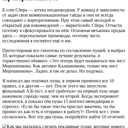
E-com Сбера — штука неоднородная. У команд в зависимости
от задач свои коммуникационные гайды и они не всегда
совпадают с корпоративным. При этом самый молодой и
открытый для нововведений — маркетплейс Сбера. Отчасти
поэтому я сфокусировался на нём. Основная механика продаж
здесь — персональные промокоды, поэтому часть
исследования я посвятил ещё и им.
Протестировав все гипотезы по составлению пушей, я выбрал
10, которые показали самые лучшие результаты, и
торжественно объявил: «Это теперь будет называться чек-лист
Мирошникова. Как автомат Калашникова, только чек-лист
Мирошникова». Ладно, я так не делал. Но подумал.
Я написал два похожих пуша, в первом применил все 10
правил, а в другом — нет. После этого мы запустили
финальный А/Б-тест, и всё сработало: на первый пуш люди
нажимали гораздо чаще, чем на второй. Когда эксперимент
окончился, я показал оба пуша 15 контент-менеджерам и
спросил: «Если бы такие тексты прислал заказчик, ты бы
принял их как есть и отправил в работу?» Почти все с этим
согласились. Вот эти два пуша, попробуйте найти 10 отличий: