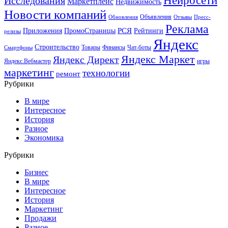
Нейросети
Исследования
Маркетплейс
Недвижимость
Новости компаний
Объявления
Обновления
Отзывы
Пресс-
Реклама
РСЯ
Приложения
ПромоСтраницы
Рейтинги
релизы
Яндекс
Строительство
Товары
Финансы
Чат-боты
Смартфоны
Яндекс Маркет
Яндекс Директ
Яндекс.Вебмастер
игры
маркетинг
технологии
ремонт
Рубрики
В мире
Интересное
История
Разное
Экономика
Рубрики
Бизнес
В мире
Интересное
История
Маркетинг
Продажи
Разное