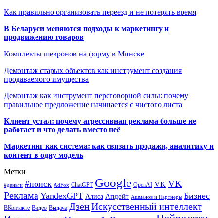
Как правильно организовать переезд и не потерять время
В Беларуси меняются подходы к маркетингу и
продвижению товаров
Комплекты шевронов на форму в Минске
Демонтаж старых объектов как инструмент создания
продаваемого имущества
Демонтаж как инструмент переговорной силы: почему
правильное предложение начинается с чистого листа
Клиент устал: почему агрессивная реклама больше не
работает и что делать вместо неё
Маркетинг как система: как связать продажи, аналитику и
контент в одну модель
Метки
Google
VK
#поиск
VK
ChatGPT
OpenAI
#деньги
AdFox
Реклама
YandexGPT
Бизнес
Апдейт
Алиса
Ашманов и Партнеры
Искусственный интеллект
Дзен
ВКонтакте
Видео
Выдача