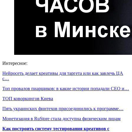
Интересное:
Нейросеть делает креативы для таргета или как завлечь ЦА
с…
Топ провалов пиарщиков: в какие истории попадали СЕО и…
ТОП коворкингов Киева
Пять украинских финтехов присоединились к программе…
Монетизация в RuStore стала доступна физическим лицам
Как построить систему тестирования креативов с