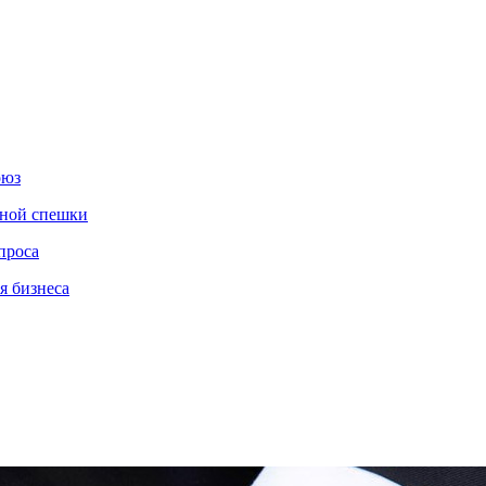
оюз
нной спешки
проса
я бизнеса