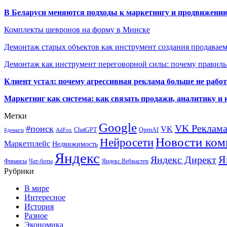
В Беларуси меняются подходы к маркетингу и продвижени
Комплекты шевронов на форму в Минске
Демонтаж старых объектов как инструмент создания продавае
Демонтаж как инструмент переговорной силы: почему правильн
Клиент устал: почему агрессивная реклама больше не работа
Маркетинг как система: как связать продажи, аналитику и 
Метки
Google
VK Реклам
#поиск
VK
ChatGPT
OpenAI
#деньги
AdFox
Новости ком
Нейросети
Маркетплейс
Недвижимость
Яндекс
Я
Яндекс Директ
Финансы
Чат-боты
Яндекс.Вебмастер
Рубрики
В мире
Интересное
История
Разное
Экономика