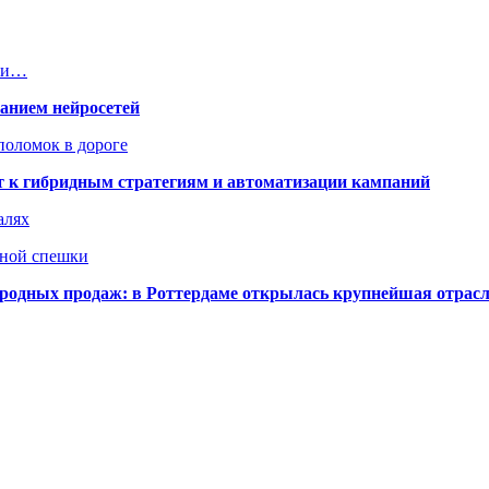
ами…
ванием нейросетей
поломок в дороге
ят к гибридным стратегиям и автоматизации кампаний
алях
нной спешки
одных продаж: в Роттердаме открылась крупнейшая отрас