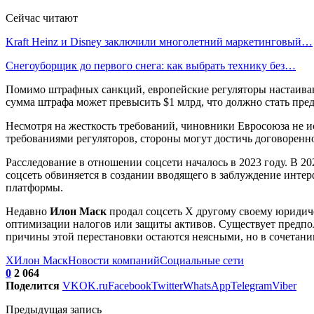
Сейчас читают
Kraft Heinz и Disney заключили многолетний маркетинговый…
Снегоуборщик до первого снега: как выбрать технику без…
Помимо штрафных санкций, европейские регуляторы настаиваю
сумма штрафа может превысить $1 млрд, что должно стать пр
Несмотря на жесткость требований, чиновники Евросоюза не и
требованиями регуляторов, стороны могут достичь договоренн
Расследование в отношении соцсети началось в 2023 году. В 20
соцсеть обвиняется в создании вводящего в заблуждение инте
платформы.
Недавно
Илон Маск
продал соцсеть X другому своему юридиче
оптимизации налогов или защиты активов. Существует предпол
причины этой перестановки остаются неясными, но в сочетан
X
Илон Маск
Новости компаний
Социальные сети
0
2 064
Поделится
VK
OK.ru
Facebook
Twitter
WhatsApp
Telegram
Viber
Предыдущая запись