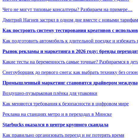
Чего не могут типовые консалтеры? Разбираем на примере…
Дмитрий Нагиев застрял в одном дне вместе с новыми тариф
Как построить систему тестирования креативов с использо
Как подготовить автомобиль к длительной поездке и избежать 
Рынок рекламы и маркетинга в 2026 году: бренды переход
Какие тесты на беременность самые точные? Разбираемся в дет
Снегоуборщик до первого снега: как выбрать технику без сезо
Промышленный маркетинг становится драйвером междунар
Воздушно-пузырьковая плёнка для упаковки
Как меняются требования к безопасности в цифровом мире
Реклама на станциях метро и в переходах в Минске
Starbucks оказался в центре крупного скандала
Как правильно организовать переезд и не потерять время