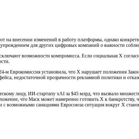
т на внесении изменений в работу платформы, однако конкрет
едупреждением для других цифровых компаний о важности собл
сключают возможности компромисса. Если социальная X согласит
ости.
24-м Еврокомиссия установила, что X нарушает положения Закона 
рфейса, недостаточной прозрачности рекламной политики и отка
скому лицу, ИИ-стартапу xAI за $45 млрд, что вызвало множест
ожение, что Маск может намеренно готовить X к банкротству, ч
ии с возможными санкциями Евросоюза ситуация вокруг X стано