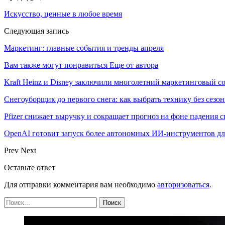
Искусство, ценные в любое время
Следующая запись
Маркетинг: главные события и тренды апреля
Вам также могут понравиться
Еще от автора
Kraft Heinz и Disney заключили многолетний маркетинговый с
Снегоуборщик до первого снега: как выбрать технику без сезо
Pfizer снижает выручку и сокращает прогноз на фоне падения с
OpenAI готовит запуск более автономных ИИ-инструментов дл
Prev
Next
Оставьте ответ
Для отправки комментария вам необходимо
авторизоваться
.