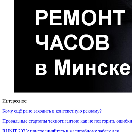
Интересное:
Кому ещё рано заходить в контекстную рекламу?
Провальные стартапы техногигантов: как не повторить ошиб
RUNIT 2023: присоединяйтесь к масштабному забегу для…