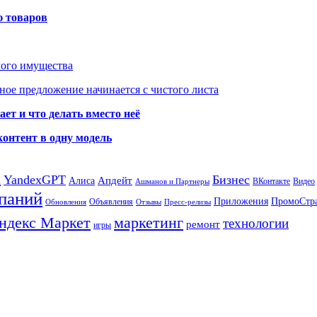
ю товаров
мого имущества
ое предложение начинается с чистого листа
ет и что делать вместо неё
контент в одну модель
а
YandexGPT
Бизнес
Апдейт
Алиса
ВКонтакте
Видео
Ашманов и Партнеры
паний
Приложения
ПромоСтр
Объявления
Обновления
Отзывы
Пресс-релизы
ндекс Маркет
маркетинг
технологии
ремонт
игры