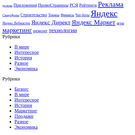
Реклама
РСЯ
Приложения
ПромоСтраницы
Рейтинги
релизы
Яндекс
Строительство
Товары
Финансы
Чат-боты
Смартфоны
Яндекс Маркет
Яндекс Директ
Яндекс.Вебмастер
игры
маркетинг
технологии
ремонт
Рубрики
В мире
Интересное
История
Разное
Экономика
Рубрики
Бизнес
В мире
Интересное
История
Маркетинг
Продажи
Разное
Экономика