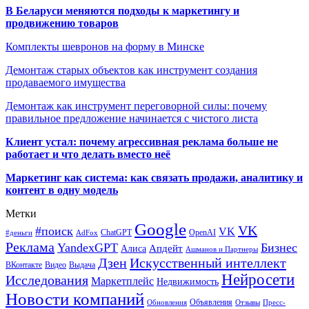
В Беларуси меняются подходы к маркетингу и
продвижению товаров
Комплекты шевронов на форму в Минске
Демонтаж старых объектов как инструмент создания
продаваемого имущества
Демонтаж как инструмент переговорной силы: почему
правильное предложение начинается с чистого листа
Клиент устал: почему агрессивная реклама больше не
работает и что делать вместо неё
Маркетинг как система: как связать продажи, аналитику и
контент в одну модель
Метки
Google
VK
#поиск
VK
ChatGPT
OpenAI
#деньги
AdFox
Реклама
YandexGPT
Бизнес
Апдейт
Алиса
Ашманов и Партнеры
Искусственный интеллект
Дзен
ВКонтакте
Видео
Выдача
Нейросети
Исследования
Маркетплейс
Недвижимость
Новости компаний
Объявления
Обновления
Отзывы
Пресс-