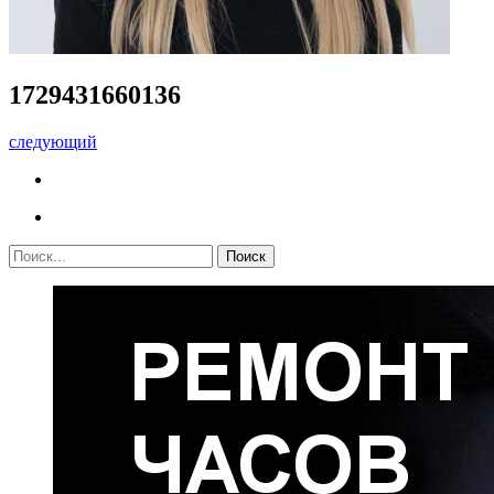
1729431660136
следующий