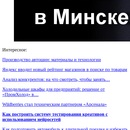
Интересное:
Производство автошин: материалы и технологии
Яндекс вводит новый рейтинг магазинов в поиске по товарам
Анализ конкурентов: на что смотреть, чтобы занять…
Холодильные шкафы для предприятий: решение от
«ПромХолод» в…
Wildberries стал техническим партнером «Арсенала»
Как построить систему тестирования креативов с
использованием нейросетей
Как подготовить автомобиль к длительной поездке и избежать