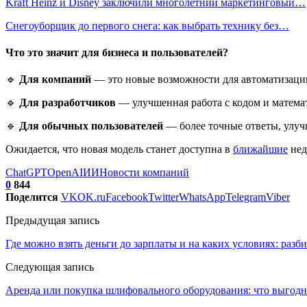
Kraft Heinz и Disney заключили многолетний маркетинговый…
Снегоуборщик до первого снега: как выбрать технику без…
Что это значит для бизнеса и пользователей?
🔹
Для компаний
— это новые возможности для автоматизации,
🔹
Для разработчиков
— улучшенная работа с кодом и математ
🔹
Для обычных пользователей
— более точные ответы, улуч
Ожидается, что новая модель станет доступна в
ближайшие
нед
ChatGPT
OpenAI
ИИ
Новости компаний
0
844
Поделится
VK
OK.ru
Facebook
Twitter
WhatsApp
Telegram
Viber
Предыдущая запись
Где можно взять деньги до зарплаты и на каких условиях: разб
Следующая запись
Аренда или покупка шлифовального оборудования: что выгодн