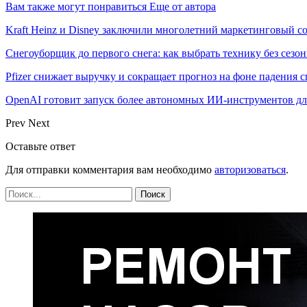
Вам также могут понравиться
Еще от автора
Kraft Heinz и Disney заключили многолетний маркетинговый с
Снегоуборщик до первого снега: как выбрать технику без сезо
Pfizer снижает выручку и сокращает прогноз на фоне падения с
OpenAI готовит запуск более автономных ИИ-инструментов дл
Prev
Next
Оставьте ответ
Для отправки комментария вам необходимо
авторизоваться
.