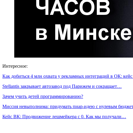
Интересное:
Как добиться 4 млн охвата у рекламных интеграций в ОК: кей
Stellantis закрывает автозавод под Парижем и сокращает…
Зачем учить детей программированию?
Миссия невыполнима: придумать пиар-идею с нулевым бюдж
Кейс ВК: Продвижение лешмейкера с 0. Как мы получали…