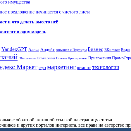
мого имущества
ое предложение начинается с чистого листа
ет и что делать вместо неё
контент в одну модель
а
YandexGPT
Бизнес
Апдейт
Алиса
ВКонтакте
Видео
Ашманов и Партнеры
паний
Приложения
ПромоСтр
Объявления
Обновления
Отзывы
Пресс-релизы
ндекс Маркет
маркетинг
технологии
ремонт
игры
олько с обратной активной ссылкой на страницу статьи.
чников и других порталов интернета, все права на авторство п