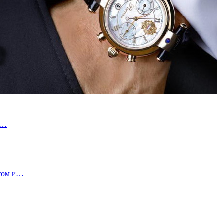
с…
етом и…