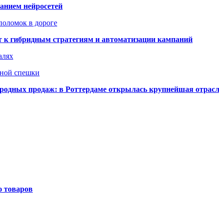
ванием нейросетей
поломок в дороге
ят к гибридным стратегиям и автоматизации кампаний
алях
нной спешки
одных продаж: в Роттердаме открылась крупнейшая отрас
ю товаров