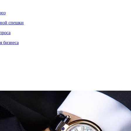
оюз
нной спешки
проса
я бизнеса