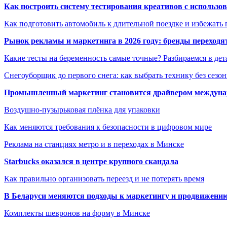
Как построить систему тестирования креативов с использо
Как подготовить автомобиль к длительной поездке и избежать 
Рынок рекламы и маркетинга в 2026 году: бренды переход
Какие тесты на беременность самые точные? Разбираемся в дет
Снегоуборщик до первого снега: как выбрать технику без сезо
Промышленный маркетинг становится драйвером междунар
Воздушно-пузырьковая плёнка для упаковки
Как меняются требования к безопасности в цифровом мире
Реклама на станциях метро и в переходах в Минске
Starbucks оказался в центре крупного скандала
Как правильно организовать переезд и не потерять время
В Беларуси меняются подходы к маркетингу и продвижени
Комплекты шевронов на форму в Минске