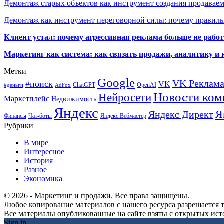
Демонтаж старых объектов как инструмент создания продавае
Демонтаж как инструмент переговорной силы: почему правильн
Клиент устал: почему агрессивная реклама больше не работа
Маркетинг как система: как связать продажи, аналитику и 
Метки
Google
VK Реклам
#поиск
VK
ChatGPT
OpenAI
#деньги
AdFox
Новости ком
Нейросети
Маркетплейс
Недвижимость
Яндекс
Я
Яндекс Директ
Финансы
Чат-боты
Яндекс.Вебмастер
Рубрики
В мире
Интересное
История
Разное
Экономика
© 2026 - Маркетинг и продажи. Все права защищены.
Любое копирование материалов с нашего ресурса разрешается т
Все материалы опубликованные на сайте взяты с открытых исто
Sign in