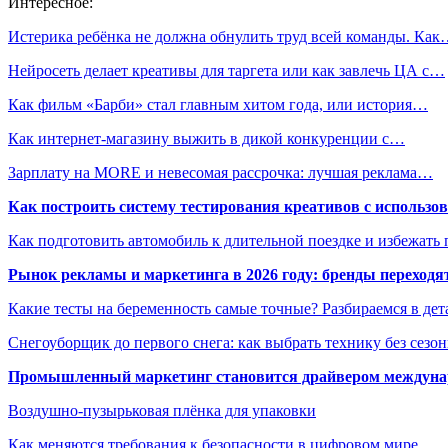
Интересное:
Истерика ребёнка не должна обнулить труд всей команды. Ка
Нейросеть делает креативы для таргета или как завлечь ЦА с…
Как фильм «Барби» стал главным хитом года, или история…
Как интернет-магазину выжить в дикой конкуренции с…
Зарплату на MORE и невесомая рассрочка: лучшая реклама…
Как построить систему тестирования креативов с использо
Как подготовить автомобиль к длительной поездке и избежать 
Рынок рекламы и маркетинга в 2026 году: бренды переход
Какие тесты на беременность самые точные? Разбираемся в дет
Снегоуборщик до первого снега: как выбрать технику без сезо
Промышленный маркетинг становится драйвером междунар
Воздушно-пузырьковая плёнка для упаковки
Как меняются требования к безопасности в цифровом мире