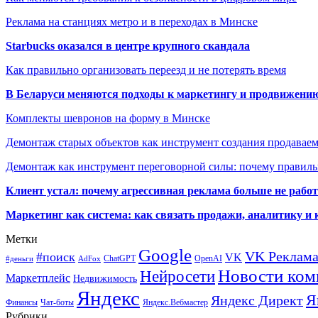
Реклама на станциях метро и в переходах в Минске
Starbucks оказался в центре крупного скандала
Как правильно организовать переезд и не потерять время
В Беларуси меняются подходы к маркетингу и продвижени
Комплекты шевронов на форму в Минске
Демонтаж старых объектов как инструмент создания продавае
Демонтаж как инструмент переговорной силы: почему правильн
Клиент устал: почему агрессивная реклама больше не работа
Маркетинг как система: как связать продажи, аналитику и 
Метки
Google
VK Реклам
#поиск
VK
ChatGPT
OpenAI
#деньги
AdFox
Новости ком
Нейросети
Маркетплейс
Недвижимость
Яндекс
Я
Яндекс Директ
Финансы
Чат-боты
Яндекс.Вебмастер
Рубрики