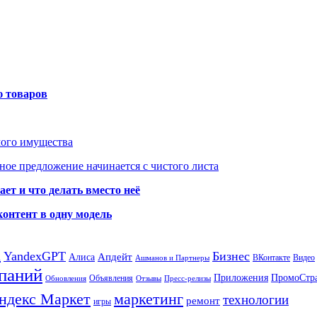
ю товаров
мого имущества
ое предложение начинается с чистого листа
ет и что делать вместо неё
контент в одну модель
а
YandexGPT
Бизнес
Апдейт
Алиса
ВКонтакте
Видео
Ашманов и Партнеры
паний
Приложения
ПромоСтр
Объявления
Обновления
Отзывы
Пресс-релизы
ндекс Маркет
маркетинг
технологии
ремонт
игры