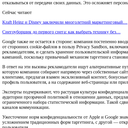
отказываться от передачи своих данных. Это осложняет персо
Сейчас читают
Kraft Heinz и Disney заключили многолетний маркетинговый…
Снегоуборщик до первого снега: как выбрать технику без…
Google также не остается в стороне: компания постепенно вво
от сторонних cookie-файлов в пользу Privacy Sandbox, включ
рекламодателям, и сделать хранение пользовательской информ
кампаний, поскольку привычный механизм таргетинга станови
В ответ на эти вызовы рекламодатели ищут альтернативные пут
которую компании собирают напрямую через собственные сайт
клиентами, предлагая взамен эксклюзивный контент, бонусные 
профиль пользователя, а на содержание веб-страницы или при
Эксперты подчеркивают, что растущая культура конфиденциаль
аудитории прозрачной политикой в отношении данных, предлаг
ограниченного набора статистической информации. Такой сдв
каналов коммуникации.
Ужесточение норм конфиденциальности от Apple и Google знам
усложнением традиционных форм таргетинга, с другой — открыв
пользователя.