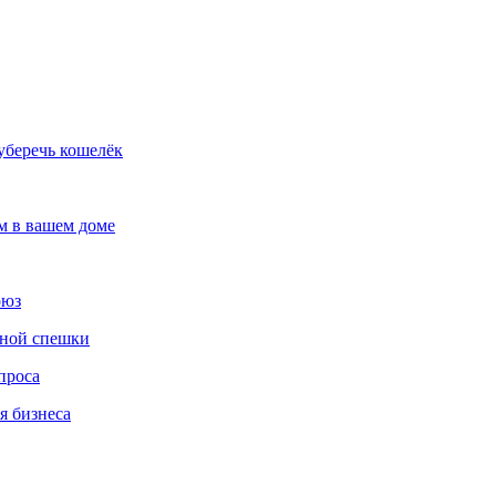
 уберечь кошелёк
м в вашем доме
оюз
нной спешки
проса
я бизнеса