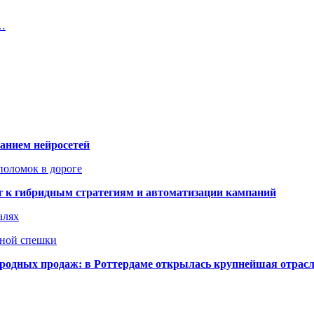
к…
ванием нейросетей
поломок в дороге
ят к гибридным стратегиям и автоматизации кампаний
алях
нной спешки
одных продаж: в Роттердаме открылась крупнейшая отрас