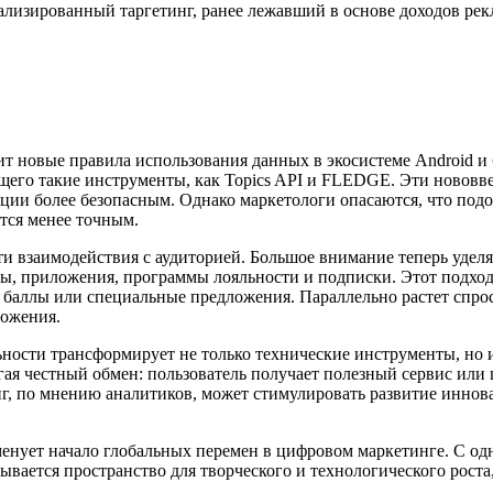
нализированный таргетинг, ранее лежавший в основе доходов ре
дит новые правила использования данных в экосистеме Android 
ающего такие инструменты, как Topics API и FLEDGE. Эти новов
ации более безопасным. Однако маркетологи опасаются, что под
тся менее точным.
и взаимодействия с аудиторией. Большое внимание теперь уделяе
ы, приложения, программы лояльности и подписки. Этот подход
баллы или специальные предложения. Параллельно растет спрос 
ложения.
ности трансформирует не только технические инструменты, но и
ая честный обмен: пользователь получает полезный сервис или ц
иг, по мнению аналитиков, может стимулировать развитие инно
енует начало глобальных перемен в цифровом маркетинге. С одн
ается пространство для творческого и технологического роста, 