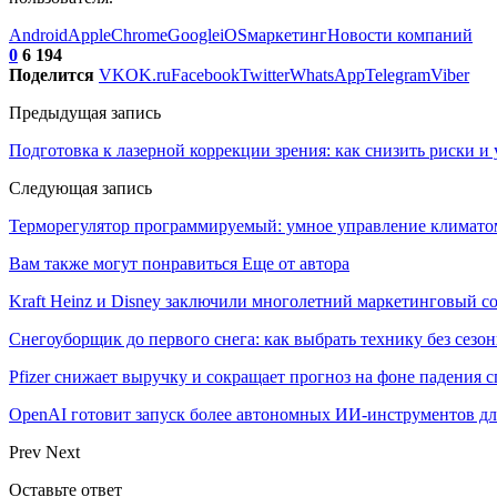
Android
Apple
Chrome
Google
iOS
маркетинг
Новости компаний
0
6 194
Поделится
VK
OK.ru
Facebook
Twitter
WhatsApp
Telegram
Viber
Предыдущая запись
Подготовка к лазерной коррекции зрения: как снизить риски и
Следующая запись
Терморегулятор программируемый: умное управление климато
Вам также могут понравиться
Еще от автора
Kraft Heinz и Disney заключили многолетний маркетинговый с
Снегоуборщик до первого снега: как выбрать технику без сезо
Pfizer снижает выручку и сокращает прогноз на фоне падения с
OpenAI готовит запуск более автономных ИИ-инструментов дл
Prev
Next
Оставьте ответ