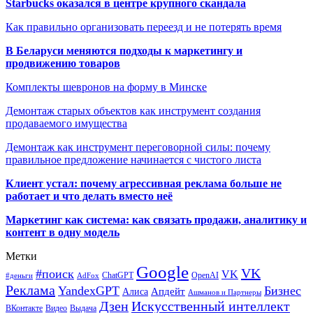
Starbucks оказался в центре крупного скандала
Как правильно организовать переезд и не потерять время
В Беларуси меняются подходы к маркетингу и
продвижению товаров
Комплекты шевронов на форму в Минске
Демонтаж старых объектов как инструмент создания
продаваемого имущества
Демонтаж как инструмент переговорной силы: почему
правильное предложение начинается с чистого листа
Клиент устал: почему агрессивная реклама больше не
работает и что делать вместо неё
Маркетинг как система: как связать продажи, аналитику и
контент в одну модель
Метки
Google
VK
#поиск
VK
ChatGPT
OpenAI
#деньги
AdFox
Реклама
YandexGPT
Бизнес
Апдейт
Алиса
Ашманов и Партнеры
Искусственный интеллект
Дзен
ВКонтакте
Видео
Выдача