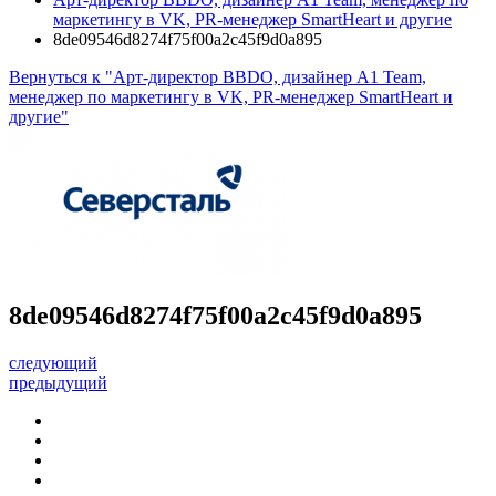
маркетингу в VK, PR-менеджер SmartHeart и другие
8de09546d8274f75f00a2c45f9d0a895
Вернуться к "Арт-директор BBDO, дизайнер A1 Team,
менеджер по маркетингу в VK, PR-менеджер SmartHeart и
другие"
8de09546d8274f75f00a2c45f9d0a895
следующий
предыдущий