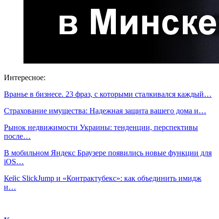
Интересное:
Вранье в бизнесе. 23 фраз, с которыми сталкивался каждый…
Страхование имущества: Надежная защита вашего дома и…
Рынок недвижимости Украины: тенденции, перспективы
после…
В мобильном Яндекс Браузере появились новые функции для
iOS…
Кейс SlickJump и «Контрактубекс»: как объединить имидж
и…