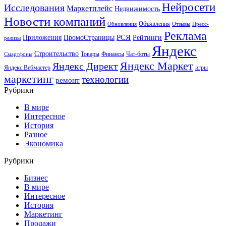
Нейросети
Исследования
Маркетплейс
Недвижимость
Новости компаний
Объявления
Обновления
Отзывы
Пресс-
Реклама
РСЯ
Приложения
ПромоСтраницы
Рейтинги
релизы
Яндекс
Строительство
Товары
Финансы
Чат-боты
Смартфоны
Яндекс Маркет
Яндекс Директ
Яндекс.Вебмастер
игры
маркетинг
технологии
ремонт
Рубрики
В мире
Интересное
История
Разное
Экономика
Рубрики
Бизнес
В мире
Интересное
История
Маркетинг
Продажи