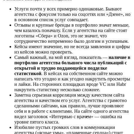
Услуги почти у всех примерно одинаковые. Бывают
агентства с фокусом только на соцсетях или «Дзене», но
в основном список услуг совпадает.
Отзывы и крупные бренды в портфолио значат меньше,
чем казалось поначалу. Если у агентства на сайте стоят
логотипы «Сбера» и Ozon, это не значит, что
сотрудничество непременно было долгим и успешным.
Кейсы имеют значение, но не всегда заявления и цифры
из кейсов можно проверить.
Самый важный, на мой взгляд, показатель —
наличие в
портфолио агентства большого числа публикаций с
открытой и трудно поддающейся подделке
статистикой
. В кейсах на собственном сайте можно
написать что угодно и как угодно накрутить просмотры
и лайки. На сторонних площадках вроде VC или Habr
накрутить статистику несколько сложнее.
Заметна серьезная корреляция между качеством сайта
агентства и качеством его услуг. Агентства с грамотно
сделанными сайтами, как правило, лучше проявляют
себя и в работе с клиентами. На сайте одного агентства
видел заголовок «Интервью с врач
е
м» — ошибка на
уровне пятого класса.
Изобилие пустых громких слов в коммуникации
агентства («ясные умы», «пламенные сердца») стоит