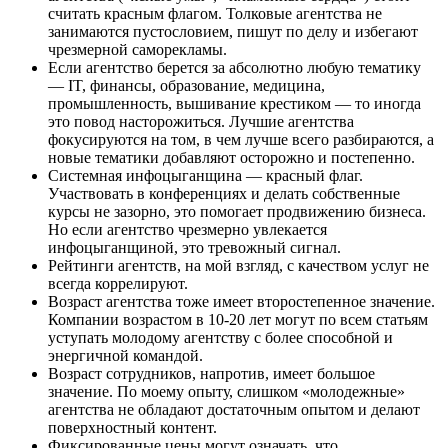
считать красным флагом. Толковые агентства не
занимаются пустословием, пишут по делу и избегают
чрезмерной саморекламы.
Если агентство берется за абсолютно любую тематику
— IT, финансы, образование, медицина,
промышленность, вышивание крестиком — то иногда
это повод насторожиться. Лучшие агентства
фокусируются на том, в чем лучше всего разбираются, а
новые тематики добавляют осторожно и постепенно.
Системная инфоцыганщина — красный флаг.
Участвовать в конференциях и делать собственные
курсы не зазорно, это помогает продвижению бизнеса.
Но если агентство чрезмерно увлекается
инфоцыганщиной, это тревожный сигнал.
Рейтинги агентств, на мой взгляд, с качеством услуг не
всегда коррелируют.
Возраст агентства тоже имеет второстепенное значение.
Компании возрастом в 10-20 лет могут по всем статьям
уступать молодому агентству с более способной и
энергичной командой.
Возраст сотрудников, напротив, имеет большое
значение. По моему опыту, слишком «молодежные»
агентства не обладают достаточным опытом и делают
поверхностный контент.
Фиксированные цены могут означать, что