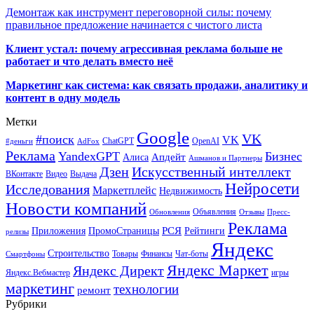
Демонтаж как инструмент переговорной силы: почему
правильное предложение начинается с чистого листа
Клиент устал: почему агрессивная реклама больше не
работает и что делать вместо неё
Маркетинг как система: как связать продажи, аналитику и
контент в одну модель
Метки
Google
VK
#поиск
VK
ChatGPT
OpenAI
#деньги
AdFox
Реклама
YandexGPT
Бизнес
Апдейт
Алиса
Ашманов и Партнеры
Искусственный интеллект
Дзен
ВКонтакте
Видео
Выдача
Нейросети
Исследования
Маркетплейс
Недвижимость
Новости компаний
Объявления
Обновления
Отзывы
Пресс-
Реклама
РСЯ
Приложения
ПромоСтраницы
Рейтинги
релизы
Яндекс
Строительство
Товары
Финансы
Чат-боты
Смартфоны
Яндекс Маркет
Яндекс Директ
Яндекс.Вебмастер
игры
маркетинг
технологии
ремонт
Рубрики