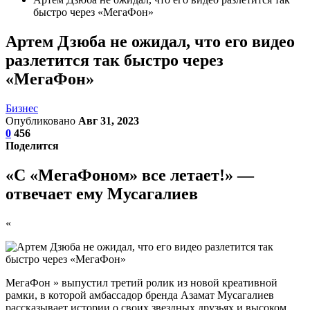
быстро через «МегаФон»
Артем Дзюба не ожидал, что его видео
разлетится так быстро через
«МегаФон»
Бизнес
Опубликовано
Авг 31, 2023
0
456
Поделится
«С «МегаФоном» все летает!» —
отвечает ему Мусагалиев
«
МегаФон » выпустил третий ролик из новой креативной
рамки, в которой амбассадор бренда Азамат Мусагалиев
рассказывает истории о своих звездных друзьях и высоком