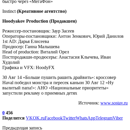
Instinct
(Креативное агентство)
Hoodyakov Production (Продакшен)
Режиссер-постановщик: Заур Засеев
Операторы-постановщики: Антон Зенкович, Юрий Данилов
1st AD: Дарья Елисеева
Продюсер: Ганна Малышева
Head of production: Виталий Орел
Постпродакшн-продюсеры: Анастасия Клычева, Иван
Худолий
Графика и VFX: HoodyFX
30 Авг 14 «Больше пушить рашить драйвить»: кроссовер
Haval победил монстра и пересек каньон 30 Авг 12 «Ну
вылитый папа!»: АНО «Национальные приоритеты»
запустили рекламу о приемных детях
Источник:
www.sostav.ru
0
456
Поделится
VK
OK.ru
Facebook
Twitter
WhatsApp
Telegram
Viber
Предыдущая запись