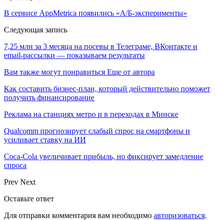
В сервисе AppMetrica появились «А/Б-эксперименты»
Следующая запись
7,25 млн за 3 месяца на посевы в Телеграме, ВКонтакте и
email-рассылки — показываем результаты
Вам также могут понравиться
Еще от автора
Как составить бизнес-план, который действительно поможет
получить финансирование
Реклама на станциях метро и в переходах в Минске
Qualcomm прогнозирует слабый спрос на смартфоны и
усиливает ставку на ИИ
Coca-Cola увеличивает прибыль, но фиксирует замедление
спроса
Prev
Next
Оставьте ответ
Для отправки комментария вам необходимо
авторизоваться
.