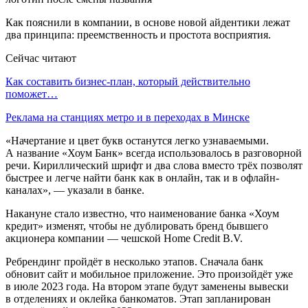
Как пояснили в компании, в основе новой айдентики лежат
два принципа: преемственность и простота восприятия.
Сейчас читают
Как составить бизнес-план, который действительно
поможет…
Реклама на станциях метро и в переходах в Минске
«Начертание и цвет букв останутся легко узнаваемыми.
А название «Хоум Банк» всегда использовалось в разговорной
речи. Кириллический шрифт и два слова вместо трёх позволят
быстрее и легче найти банк как в онлайн, так и в офлайн-
каналах», — указали в банке.
Накануне стало известно, что наименование банка «Хоум
кредит» изменят, чтобы не дублировать бренд бывшего
акционера компании — чешской Home Credit B.V.
Ребрендинг пройдёт в несколько этапов. Сначала банк
обновит сайт и мобильное приложение. Это произойдёт уже
в июле 2023 года. На втором этапе будут заменены вывески
в отделениях и оклейка банкоматов. Этап запланирован