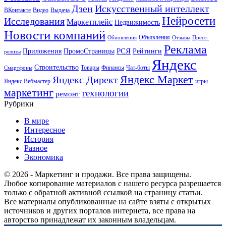
Искусственный интеллект
Дзен
ВКонтакте
Видео
Выдача
Нейросети
Исследования
Маркетплейс
Недвижимость
Новости компаний
Объявления
Обновления
Отзывы
Пресс-
Реклама
РСЯ
Приложения
ПромоСтраницы
Рейтинги
релизы
Яндекс
Строительство
Товары
Финансы
Чат-боты
Смартфоны
Яндекс Маркет
Яндекс Директ
Яндекс.Вебмастер
игры
маркетинг
технологии
ремонт
Рубрики
В мире
Интересное
История
Разное
Экономика
© 2026 - Маркетинг и продажи. Все права защищены.
Любое копирование материалов с нашего ресурса разрешается
только с обратной активной ссылкой на страницу статьи.
Все материалы опубликованные на сайте взяты с открытых
источников и других порталов интернета, все права на
авторство принадлежат их законным владельцам.