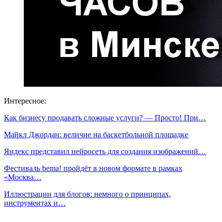
Интересное:
Как бизнесу продавать сложные услуги? — Просто! При…
Майкл Джордан: величие на баскетбольной площадке
Яндекс представил нейросеть для создания изображений…
Фестиваль bema! пройдёт в новом формате в рамках
«Москва…
Иллюстрации для блогов: немного о принципах,
инструментах и…