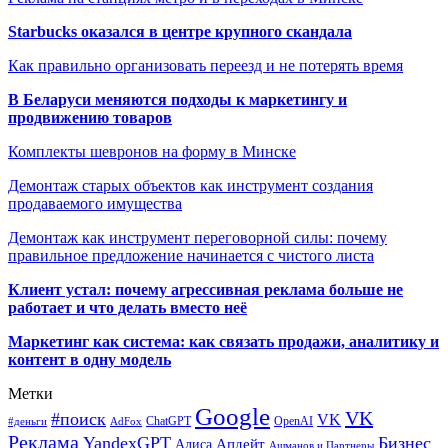
Starbucks оказался в центре крупного скандала
Как правильно организовать переезд и не потерять время
В Беларуси меняются подходы к маркетингу и
продвижению товаров
Комплекты шевронов на форму в Минске
Демонтаж старых объектов как инструмент создания
продаваемого имущества
Демонтаж как инструмент переговорной силы: почему
правильное предложение начинается с чистого листа
Клиент устал: почему агрессивная реклама больше не
работает и что делать вместо неё
Маркетинг как система: как связать продажи, аналитику и
контент в одну модель
Метки
Google
VK
#поиск
VK
ChatGPT
OpenAI
#деньги
AdFox
Реклама
YandexGPT
Бизнес
Апдейт
Алиса
Ашманов и Партнеры