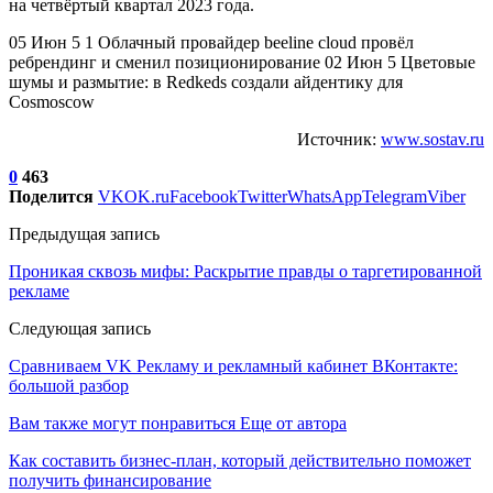
на четвёртый квартал 2023 года.
05 Июн 5 1 Облачный провайдер beeline cloud провёл
ребрендинг и сменил позиционирование 02 Июн 5 Цветовые
шумы и размытие: в Redkeds создали айдентику для
Cosmoscow
Источник:
www.sostav.ru
0
463
Поделится
VK
OK.ru
Facebook
Twitter
WhatsApp
Telegram
Viber
Предыдущая запись
Проникая сквозь мифы: Раскрытие правды о таргетированной
рекламе
Следующая запись
Сравниваем VK Рекламу и рекламный кабинет ВКонтакте:
большой разбор
Вам также могут понравиться
Еще от автора
Как составить бизнес-план, который действительно поможет
получить финансирование