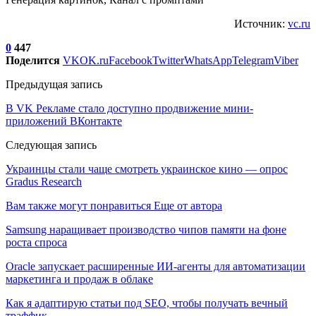
Источник:
vc.ru
0
447
Поделится
VK
OK.ru
Facebook
Twitter
WhatsApp
Telegram
Viber
Предыдущая запись
В VK Рекламе стало доступно продвижение мини-
приложений ВКонтакте
Следующая запись
Украинцы стали чаще смотреть украинское кино — опрос
Gradus Research
Вам также могут понравиться
Еще от автора
Samsung наращивает производство чипов памяти на фоне
роста спроса
Oracle запускает расширенные ИИ‑агенты для автоматизации
маркетинга и продаж в облаке
Как я адаптирую статьи под SEO, чтобы получать вечный
траффик