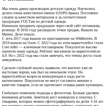
Мы очень давно производим детскую одежду. Научились
делать очень качественно (менее 0,018% брака). Постоянно
следим за качеством материалов и за соответствием
продукции ГОСТам по детской одежде.
Начинали продавать продукцию через свой сайт оптовикам,
рознице. В 2016 году расширили точки продаж. Вышли на
Mamsy. Дело пошло.
С лета 2017 года вышли по приглашению на Wildberries. В
2019 вышли на Ozon. С 2022 года на этом маркетплейсе стали
Core seller — ключевым поставщиком. Покупатели высоко
оценили нашу одежду. Рейтинг магазинов на маркетплейсах
4,9. Но с 2022 года мы стали замечать, что темпы роста стали
замедляться.
Сделали глубокий анализ, выявили, что контент уже не
настолько хорош, как был на начальном этапе. На
маркетплейсах возросла конкуренция и надо расти
интенсивнее. Покупатели не могут составить мнение о
качестве товаров, если не прочитают отзывы ранее купивших.
Глобально поменяли подходы к фотосетам. Больше уделяем
внимания деталям. Заметили рост конверсии в покупку. С
товарами, которых можно сфотографировать на детях 3-16 лет
все понятно: можно заинтересовать ребенка, попросить его