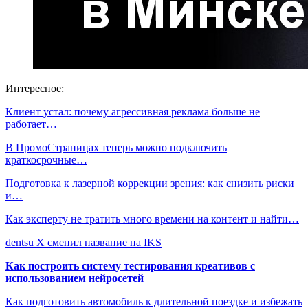
Интересное:
Клиент устал: почему агрессивная реклама больше не
работает…
В ПромоСтраницах теперь можно подключить
краткосрочные…
Подготовка к лазерной коррекции зрения: как снизить риски
и…
Как эксперту не тратить много времени на контент и найти…
dentsu X сменил название на IKS
Как построить систему тестирования креативов с
использованием нейросетей
Как подготовить автомобиль к длительной поездке и избежать