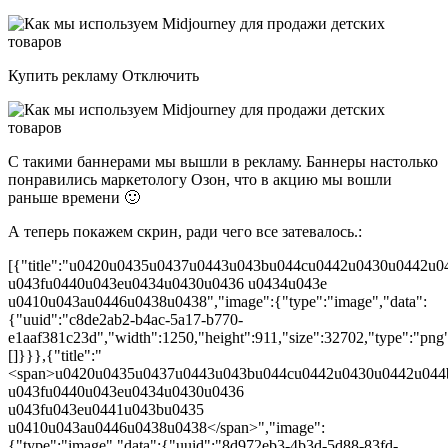
Купить рекламу Отключить
С такими баннерами мы вышли в рекламу. Баннеры настолько
понравились маркетологу Озон, что в акцию мы вошли
раньше времени 🙂
А теперь покажем скрин, ради чего все затевалось.:
[{"title":"u0420u0435u0437u0443u043bu044cu0442u0430u0442u0
u043fu0440u043eu0434u0430u0436 u0434u043e
u0410u043au0446u0438u0438","image":{"type":"image","data":
{"uuid":"c8de2ab2-b4ac-5a17-b770-
e1aaf381c23d","width":1250,"height":911,"size":32702,"type":"png",
[]}}},{"title":"
<span>u0420u0435u0437u0443u043bu044cu0442u0430u0442u044
u043fu0440u043eu0434u0430u0436
u043fu043eu0441u043bu0435
u0410u043au0446u0438u0438</span>","image":
{"type":"image","data":{"uuid":"8d972eb3-4b3d-5d88-83fd-