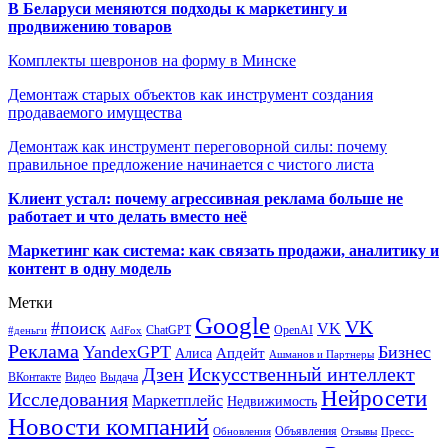
В Беларуси меняются подходы к маркетингу и
продвижению товаров
Комплекты шевронов на форму в Минске
Демонтаж старых объектов как инструмент создания
продаваемого имущества
Демонтаж как инструмент переговорной силы: почему
правильное предложение начинается с чистого листа
Клиент устал: почему агрессивная реклама больше не
работает и что делать вместо неё
Маркетинг как система: как связать продажи, аналитику и
контент в одну модель
Метки
Google
VK
#поиск
VK
ChatGPT
OpenAI
#деньги
AdFox
Реклама
YandexGPT
Бизнес
Апдейт
Алиса
Ашманов и Партнеры
Искусственный интеллект
Дзен
ВКонтакте
Видео
Выдача
Нейросети
Исследования
Маркетплейс
Недвижимость
Новости компаний
Объявления
Обновления
Отзывы
Пресс-