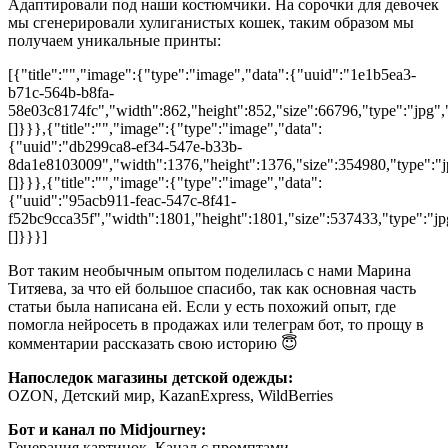
Адаптировали под наши костюмчики. На сорочки для девочек
мы сгенерировали хулиганистых кошек, таким образом мы
получаем уникальные принты:
[{"title":"","image":{"type":"image","data":{"uuid":"1e1b5ea3-
b71c-564b-b8fa-
58e03c8174fc","width":862,"height":852,"size":66796,"type":"jpg","
[]}}},{"title":"","image":{"type":"image","data":
{"uuid":"db299ca8-ef34-547e-b33b-
8da1e8103009","width":1376,"height":1376,"size":354980,"type":"jp
[]}}},{"title":"","image":{"type":"image","data":
{"uuid":"95acb911-feac-547c-8f41-
f52bc9cca35f","width":1801,"height":1801,"size":537433,"type":"jpg
[]}}}]
Вот таким необычным опытом поделилась с нами Марина
Титяева, за что ей большое спасибо, так как основная часть
статьи была написана ей. Если у есть похожий опыт, где
помогла нейросеть в продажах или телеграм бот, то прощу в
комментарии рассказать свою историю 😇
Напоследок магазины детской одежды:
OZON, Детский мир, KazanExpress, WildBerries
Бот и канал по Midjourney:
Генерация картинок, Канал с промптами