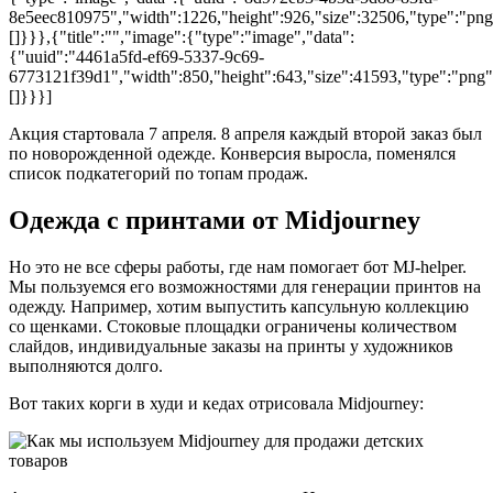
8e5eec810975","width":1226,"height":926,"size":32506,"type":"png",
[]}}},{"title":"","image":{"type":"image","data":
{"uuid":"4461a5fd-ef69-5337-9c69-
6773121f39d1","width":850,"height":643,"size":41593,"type":"png","
[]}}}]
Акция стартовала 7 апреля. 8 апреля каждый второй заказ был
по новорожденной одежде. Конверсия выросла, поменялся
список подкатегорий по топам продаж.
Одежда с принтами от Midjourney
Но это не все сферы работы, где нам помогает бот MJ-helper.
Мы пользуемся его возможностями для генерации принтов на
одежду. Например, хотим выпустить капсульную коллекцию
со щенками. Стоковые площадки ограничены количеством
слайдов, индивидуальные заказы на принты у художников
выполняются долго.
Вот таких корги в худи и кедах отрисовала Midjourney: