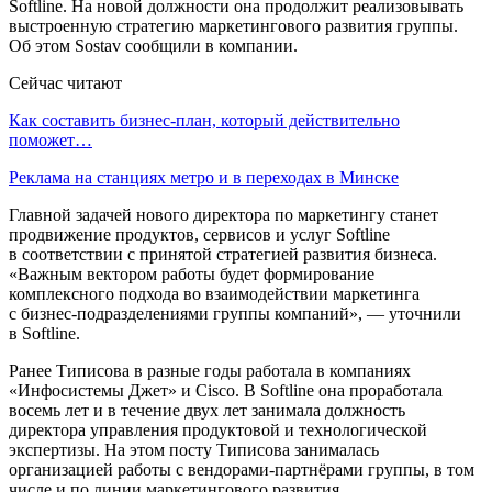
Softline. На новой должности она продолжит реализовывать
выстроенную стратегию маркетингового развития группы.
Об этом Sostav сообщили в компании.
Сейчас читают
Как составить бизнес-план, который действительно
поможет…
Реклама на станциях метро и в переходах в Минске
Главной задачей нового директора по маркетингу станет
продвижение продуктов, сервисов и услуг Softline
в соответствии с принятой стратегией развития бизнеса.
«Важным вектором работы будет формирование
комплексного подхода во взаимодействии маркетинга
с бизнес-подразделениями группы компаний», — уточнили
в Softline.
Ранее Типисова в разные годы работала в компаниях
«Инфосистемы Джет» и Cisco. В Softline она проработала
восемь лет и в течение двух лет занимала должность
директора управления продуктовой и технологической
экспертизы. На этом посту Типисова занималась
организацией работы с вендорами-партнёрами группы, в том
числе и по линии маркетингового развития.