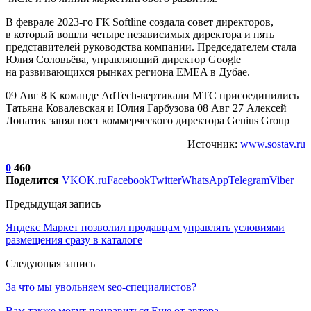
В феврале 2023-го ГК Softline создала совет директоров,
в который вошли четыре независимых директора и пять
представителей руководства компании. Председателем стала
Юлия Соловьёва, управляющий директор Google
на развивающихся рынках региона ЕМЕA в Дубае.
09 Авг 8 К команде AdTech-вертикали МТС присоединились
Татьяна Ковалевская и Юлия Гарбузова 08 Авг 27 Алексей
Лопатик занял пост коммерческого директора Genius Group
Источник:
www.sostav.ru
0
460
Поделится
VK
OK.ru
Facebook
Twitter
WhatsApp
Telegram
Viber
Предыдущая запись
Яндекс Маркет позволил продавцам управлять условиями
размещения сразу в каталоге
Следующая запись
За что мы увольняем seo-специалистов?
Вам также могут понравиться
Еще от автора