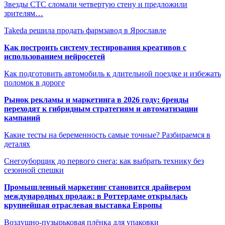
Звезды СТС сломали четвертую стену и предложили
зрителям…
Takeda решила продать фармзавод в Ярославле
Как построить систему тестирования креативов с
использованием нейросетей
Как подготовить автомобиль к длительной поездке и избежать
поломок в дороге
Рынок рекламы и маркетинга в 2026 году: бренды
переходят к гибридным стратегиям и автоматизации
кампаний
Какие тесты на беременность самые точные? Разбираемся в
деталях
Снегоуборщик до первого снега: как выбрать технику без
сезонной спешки
Промышленный маркетинг становится драйвером
международных продаж: в Роттердаме открылась
крупнейшая отраслевая выставка Европы
Воздушно-пузырьковая плёнка для упаковки