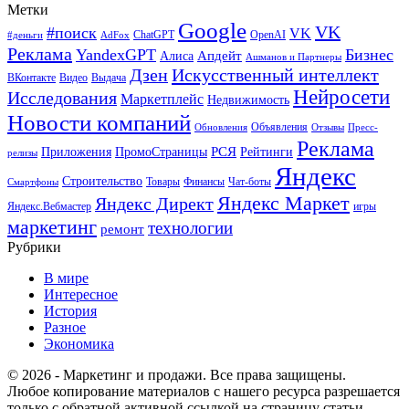
Метки
Google
VK
#поиск
VK
ChatGPT
OpenAI
#деньги
AdFox
Реклама
YandexGPT
Бизнес
Апдейт
Алиса
Ашманов и Партнеры
Искусственный интеллект
Дзен
ВКонтакте
Видео
Выдача
Нейросети
Исследования
Маркетплейс
Недвижимость
Новости компаний
Объявления
Обновления
Отзывы
Пресс-
Реклама
РСЯ
Приложения
ПромоСтраницы
Рейтинги
релизы
Яндекс
Строительство
Товары
Финансы
Чат-боты
Смартфоны
Яндекс Маркет
Яндекс Директ
Яндекс.Вебмастер
игры
маркетинг
технологии
ремонт
Рубрики
В мире
Интересное
История
Разное
Экономика
© 2026 - Маркетинг и продажи. Все права защищены.
Любое копирование материалов с нашего ресурса разрешается
только с обратной активной ссылкой на страницу статьи.